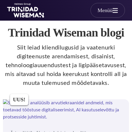
Skip to main content
Menüü
Trinidad Wiseman blogi
Siit leiad kliendilugusid ja vaatenurki
digiteenuste arendamisest, disainist,
tehnoloogiauuendustest ja ligipääsetavusest,
mis aitavad sul hoida keerukust kontrolli all ja
muuta tulemused mõõdetavaks.
UUS!