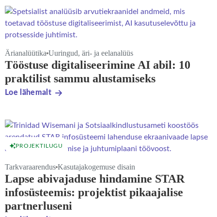
Ärianalüütika
Uuringud, äri- ja eelanalüüs
Tööstuse digitaliseerimine AI abil: 10
praktilist sammu alustamiseks
Loe lähemalt
PROJEKTILUGU
Tarkvaraarendus
Kasutajakogemuse disain
Lapse abivajaduse hindamine STAR
infosüsteemis: projektist pikaajalise
partnerluseni