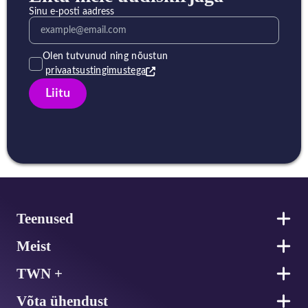
Sinu e-posti aadress
Olen tutvunud ning nõustun
privaatsustingimustega
Liitu
Jalus
Teenused
Meist
TWN +
Võta ühendust