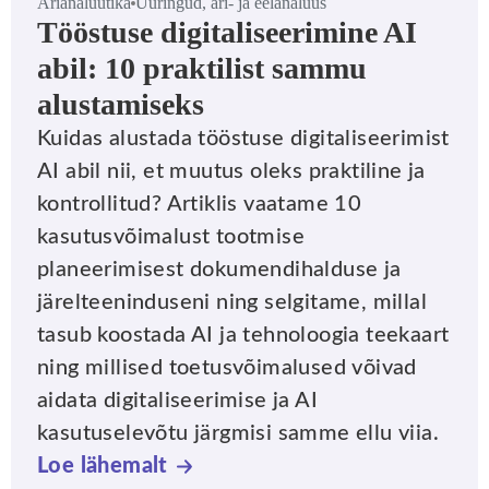
Ärianalüütika
Uuringud, äri- ja eelanalüüs
Tööstuse digitaliseerimine AI
abil: 10 praktilist sammu
alustamiseks
Kuidas alustada tööstuse digitaliseerimist
AI abil nii, et muutus oleks praktiline ja
kontrollitud? Artiklis vaatame 10
kasutusvõimalust tootmise
planeerimisest dokumendihalduse ja
järelteeninduseni ning selgitame, millal
tasub koostada AI ja tehnoloogia teekaart
ning millised toetusvõimalused võivad
aidata digitaliseerimise ja AI
kasutuselevõtu järgmisi samme ellu viia.
Loe lähemalt