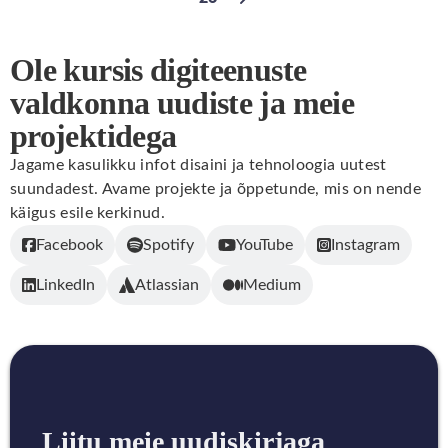
Go to page
Next page
Ole kursis digiteenuste
valdkonna uudiste ja meie
projektidega
Jagame kasulikku infot disaini ja tehnoloogia uutest
suundadest. Avame projekte ja õppetunde, mis on nende
käigus esile kerkinud.
Facebook
Spotify
YouTube
Instagram
LinkedIn
Atlassian
Medium
Liitu meie uudiskirjaga