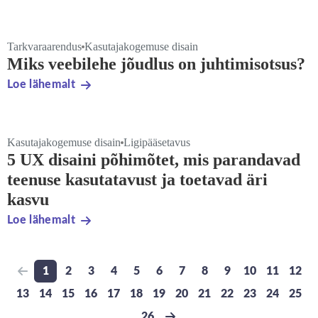
Tarkvaraarendus
Kasutajakogemuse disain
Miks veebilehe jõudlus on juhtimisotsus?
Loe lähemalt
Kasutajakogemuse disain
Ligipääsetavus
5 UX disaini põhimõtet, mis parandavad
teenuse kasutatavust ja toetavad äri
kasvu
Loe lähemalt
1
2
3
4
5
6
7
8
9
10
11
12
Previous page
Go to page
Go to page
Go to page
Go to page
Go to page
Go to page
Go to page
Go to page
Go to page
Go to page
Go to pa
Go t
13
14
15
16
17
18
19
20
21
22
23
24
25
Go to page
Go to page
Go to page
Go to page
Go to page
Go to page
Go to page
Go to page
Go to page
Go to page
Go to page
Go to pa
Go t
26