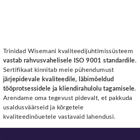
Trinidad Wisemani kvaliteedijuhtimissüsteem
vastab rahvusvahelisele ISO 9001 standardile
.
Sertifikaat kinnitab meie pühendumust
järjepidevale kvaliteedile, läbimõeldud
tööprotsessidele ja kliendirahulolu tagamisele
.
Arendame oma tegevust pidevalt, et pakkuda
usaldusväärseid ja kõrgetele
kvaliteedinõuetele vastavaid lahendusi.
Jalus