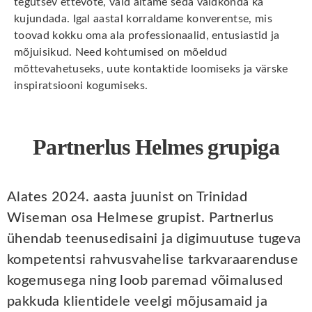
tegutsev ettevõte, vaid aitame seda valdkonda ka
kujundada. Igal aastal korraldame konverentse, mis
toovad kokku oma ala professionaalid, entusiastid ja
mõjuisikud. Need kohtumised on mõeldud
mõttevahetuseks, uute kontaktide loomiseks ja värske
inspiratsiooni kogumiseks.
Partnerlus Helmes grupiga
Alates 2024. aasta juunist on Trinidad
Wiseman osa Helmese grupist. Partnerlus
ühendab teenusedisaini ja digimuutuse tugeva
kompetentsi rahvusvahelise tarkvaraarenduse
kogemusega ning loob paremad võimalused
pakkuda klientidele veelgi mõjusamaid ja