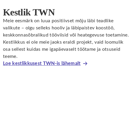
Kestlik TWN
Meie eesmärk on luua positiivset mõju läbi teadlike
valikute – olgu selleks hooliv ja läbipaistev koostöö,
keskkonnasõbralikud tööviisid või heategevuse toetamine.
Kestlikkus ei ole meie jaoks eraldi projekt, vaid loomulik
osa sellest kuidas me igapäevaselt töötame ja otsuseid
teeme.
Loe kestlikkusest TWN-is lähemalt