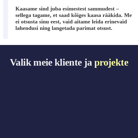
Kaasame sind juba esimestest sammudest –
sellega tagame, et saad kõiges kaasa rääkida. Me
ei otsusta sinu eest, vaid aitame leida erinevaid
lahendusi ning langetada parimat otsust.
Valik meie kliente ja
projekte