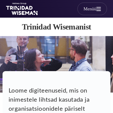
Skip to main content
Menüü
Meist
Trinidad Wisemanist
Loome digiteenuseid, mis on
inimestele lihtsad kasutada ja
organisatsioonidele päriselt