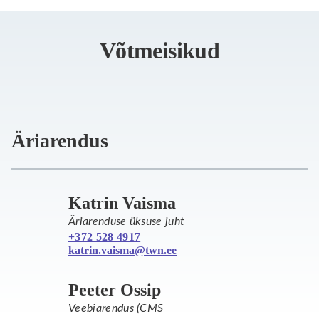
Võtmeisikud
Äriarendus
Katrin Vaisma
Äriarenduse üksuse juht
+372 528 4917
katrin.vaisma@twn.ee
Peeter Ossip
Veebiarendus (CMS