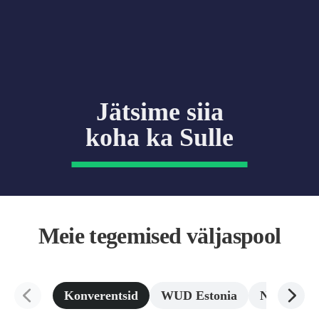
Jätsime siia
koha ka Sulle
Meie tegemised väljaspool
Konverentsid
WUD Estonia
Nordic Con