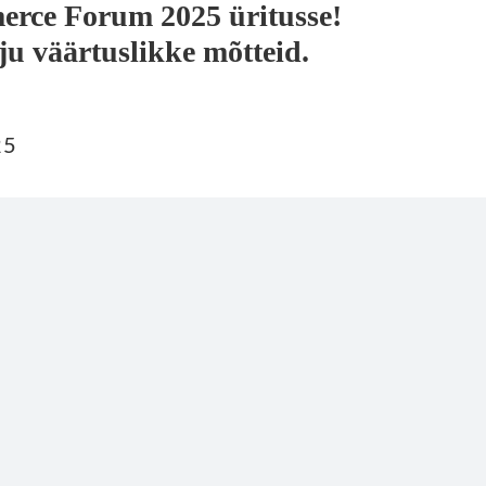
erce Forum 2025 üritusse!
lju väärtuslikke mõtteid.
25