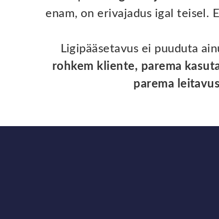
enam, on erivajadus igal teisel. 
Ligipääsetavus ei puuduta ainu
rohkem kliente, parema kasuta
parema leitavu