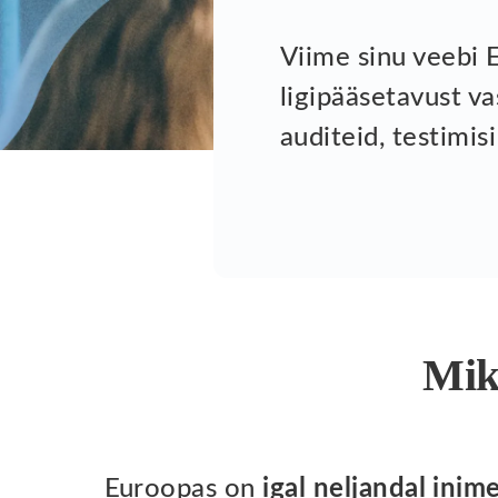
Viime sinu veebi 
ligipääsetavust v
auditeid, testimis
Miks
Euroopas on
igal neljandal inim