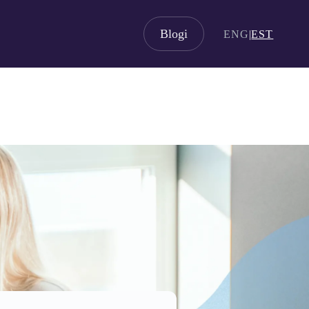
Blogi
ENG
|
EST