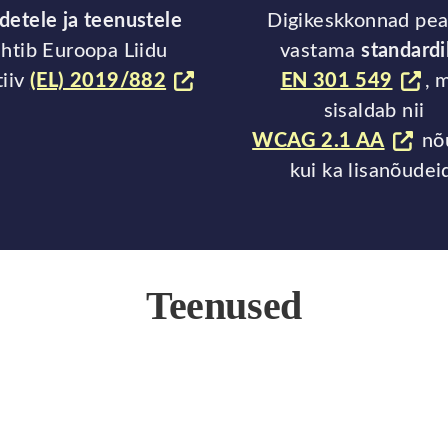
detele ja teenustele
Digikeskkonnad pe
htib Euroopa Liidu
vastama
standard
tiiv
(EL) 2019/882
EN 301 549
, 
sisaldab nii
WCAG 2.1 AA
nõ
kui ka lisanõudei
Teenused