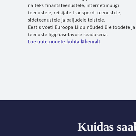
näiteks finantsteenustele, internetimüügi
teenustele, reisijate transpordi teenustele,
sideteenustele ja paljudele teistele.
Eestis võeti Euroopa Liidu nõuded üle toodete ja
teenuste ligipääsetavuse seadusena.
Loe uute nõuete kohta lähemalt
Kuidas saa