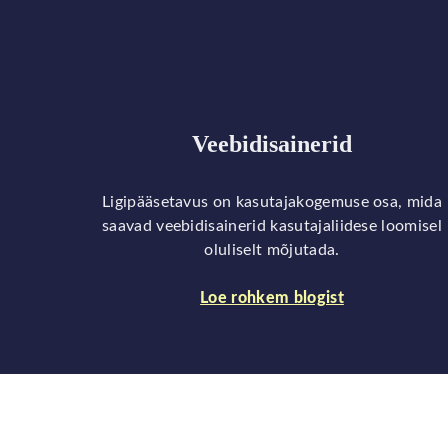
Veebidisainerid
Ligipääsetavus on kasutajakogemuse osa, mida
saavad veebidisainerid kasutajaliidese loomisel
oluliselt mõjutada.
Loe rohkem blogist