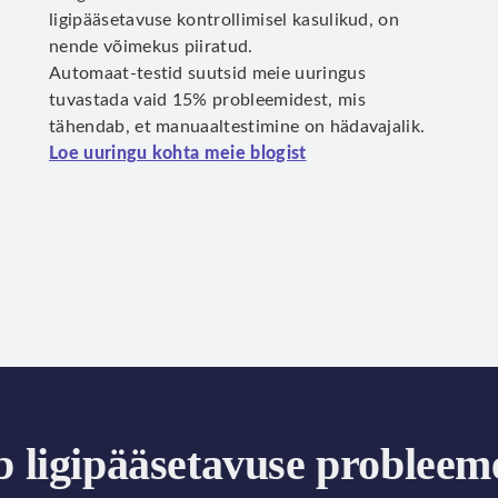
ligipääsetavuse kontrollimisel kasulikud, on
nende võimekus piiratud.
Automaat-testid suutsid meie uuringus
tuvastada vaid 15% probleemidest, mis
tähendab, et manuaaltestimine on hädavajalik.
Loe uuringu kohta meie blogist
b ligipääsetavuse probleem