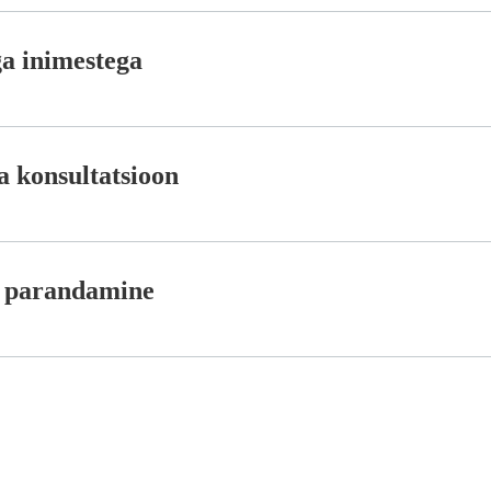
ga inimestega
a konsultatsioon
ja parandamine