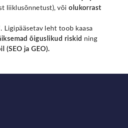
t liiklusõnnetust), või
olukorrast
i. Ligipääsetav leht toob kaasa
äiksemad õiguslikud riskid
ning
bil (SEO ja GEO).