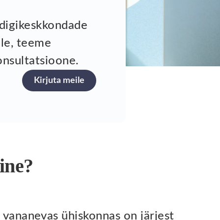
e digikeskkondade
ele, teeme
konsultatsioone.
Kirjuta meile
line?
e vananevas ühiskonnas on järjest