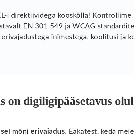
EL-i direktiividega kooskõlla! Kontrollim
astavalt EN 301 549 ja WCAG standardit
i erivajadustega inimestega, koolitusi ja 
 on digiligipääsetavus olu
ese
l mõni
erivajadus
. Eakatest, keda mei