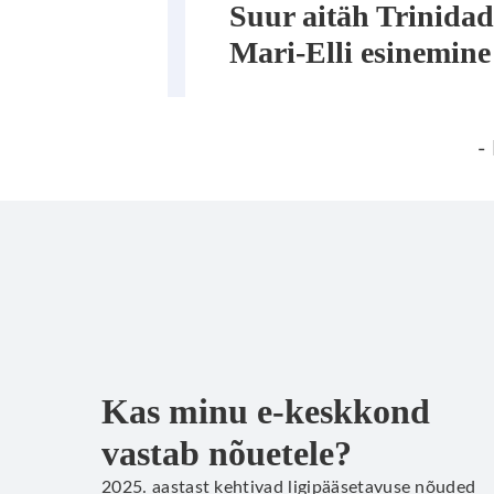
Suur aitäh Trinida
Mari-Elli esinemine 
-
Kas minu e-keskkond
vastab nõuetele?
2025. aastast kehtivad ligipääsetavuse nõuded