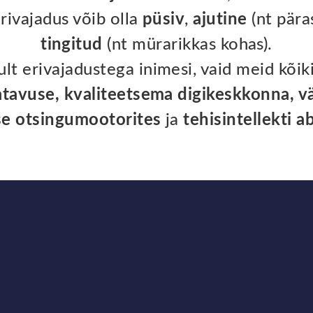
Erivajadus võib olla
püsiv
,
ajutine
(nt päras
tingitud
(nt mürarikkas kohas).
lt erivajadustega inimesi, vaid meid kõik
tavuse, kvaliteetsema digikeskkonna, v
se otsingumootorites
ja
tehisintellekti a