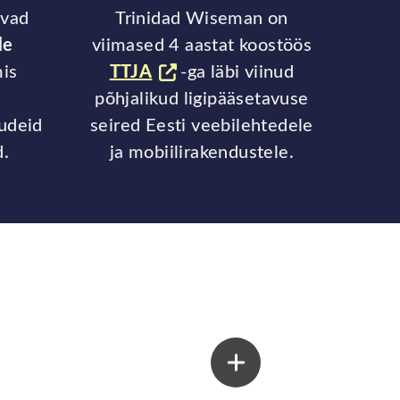
avad
Trinidad Wiseman on
ile
viimased 4 aastat koostöös
mis
TTJA
-ga läbi viinud
põhjalikud ligipääsetavuse
udeid
seired Eesti veebilehtedele
d.
ja mobiilirakendustele.