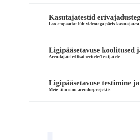
Kasutajatestid erivajaduste
Loo empaatiat lühivideotega päris kasutajatest
Ligipääsetavuse koolitused j
Arendajatele
Disaineritele
Testijatele
Ligipääsetavuse testimine 
Meie tiim sinu arendusprojektis