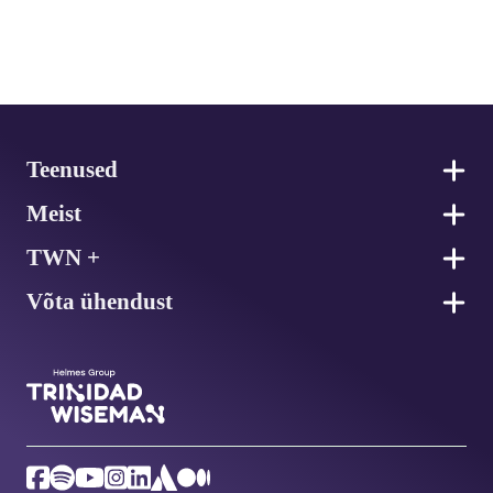
Jalus
Teenused
Meist
TWN +
Võta ühendust