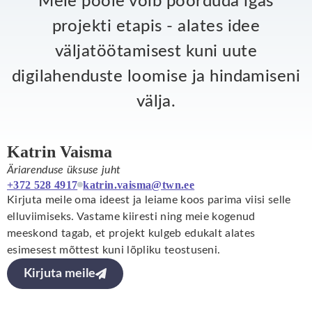
Meie poole võib pöörduda igas
projekti etapis - alates idee
väljatöötamisest kuni uute
digilahenduste loomise ja hindamiseni
välja.
Katrin Vaisma
Äriarenduse üksuse juht
+372 528 4917
katrin.vaisma@twn.ee
Kirjuta meile oma ideest ja leiame koos parima viisi selle
elluviimiseks. Vastame kiiresti ning meie kogenud
meeskond tagab, et projekt kulgeb edukalt alates
esimesest mõttest kuni lõpliku teostuseni.
Kirjuta meile