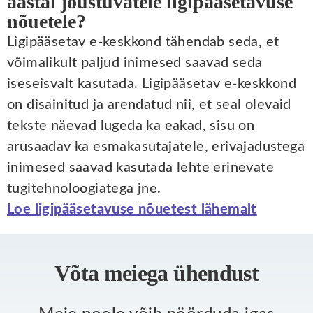
aastal jõustuvatele ligipääsetavuse
nõuetele?
Ligipääsetav e-keskkond tähendab seda, et
võimalikult paljud inimesed saavad seda
iseseisvalt kasutada. Ligipääsetav e-keskkond
on disainitud ja arendatud nii, et seal olevaid
tekste näevad lugeda ka eakad, sisu on
arusaadav ka esmakasutajatele, erivajadustega
inimesed saavad kasutada lehte erinevate
tugitehnoloogiatega jne.
Loe ligipääsetavuse nõuetest lähemalt
Võta meiega ühendust