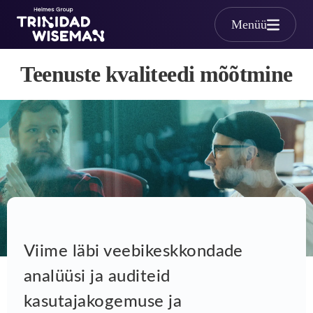
Skip to main content
Menüü
Teenuste kvaliteedi mõõtm
Teenuste kvaliteedi mõõtmine
Viime läbi veebikeskkondade
analüüsi ja auditeid
kasutajakogemuse ja