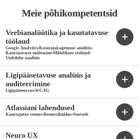
Meie põhikompetentsid
Veebianalüütika ja kasutatavuse
töölaud
Google Analytics
Kasutajakogemuse analüüs
Kasutatavuse mõõtmine
Mõõdikute töölaud
Veebilehe analüüs
Ligipääsetavuse analüüs ja
auditeerimine
Ligipääsetavus
WCAG
Atlassiani lahendused
Kasutajatoe teenus
Ressursihaldus
Siseveeb
Neuro UX