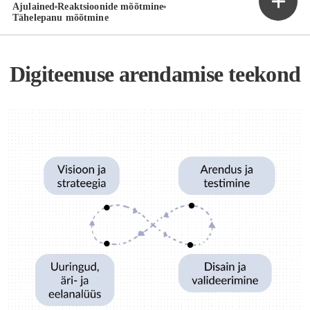
Ajulained
Reaktsioonide mõõtmine
Tähelepanu mõõtmine
Digiteenuse arendamise teekond