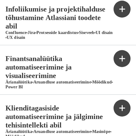
Infoliikumise ja projektihalduse
tõhustamine Atlassiani toodete
abil
Confluence
Jira
Protsesside kaardistus
Siseveeb
UI disain
UX disain
Finantsanalüütika
automatiseerimine ja
visualiseerimine
Ärianalüütika
Aruandluse automatiseerimine
Mõõdikud
Power BI
Klienditagasiside
automatiseerimine ja jälgimine
tehisintellekti abil
Ärianalüütika
Aruandluse automatiseerimine
Masinõpe