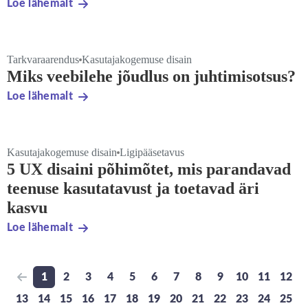
Loe lähemalt
Tarkvaraarendus
Kasutajakogemuse disain
Miks veebilehe jõudlus on juhtimisotsus?
Loe lähemalt
Kasutajakogemuse disain
Ligipääsetavus
5 UX disaini põhimõtet, mis parandavad
teenuse kasutatavust ja toetavad äri
kasvu
Loe lähemalt
1
2
3
4
5
6
7
8
9
10
11
12
Previous page
Go to page
Go to page
Go to page
Go to page
Go to page
Go to page
Go to page
Go to page
Go to page
Go to page
Go to pa
Go t
13
14
15
16
17
18
19
20
21
22
23
24
25
Go to page
Go to page
Go to page
Go to page
Go to page
Go to page
Go to page
Go to page
Go to page
Go to page
Go to page
Go to pa
Go t