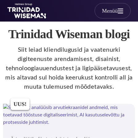
Skip to main content
Menüü
Trinidad Wiseman blogi
Siit leiad kliendilugusid ja vaatenurki
digiteenuste arendamisest, disainist,
tehnoloogiauuendustest ja ligipääsetavusest,
mis aitavad sul hoida keerukust kontrolli all ja
muuta tulemused mõõdetavaks.
UUS!