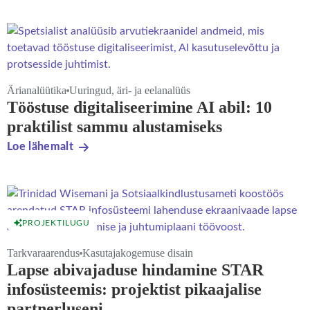
Ärianalüütika
Uuringud, äri- ja eelanalüüs
Tööstuse digitaliseerimine AI abil: 10
praktilist sammu alustamiseks
Loe lähemalt
PROJEKTILUGU
Tarkvaraarendus
Kasutajakogemuse disain
Lapse abivajaduse hindamine STAR
infosüsteemis: projektist pikaajalise
partnerluseni