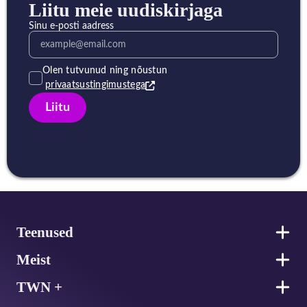
Liitu meie uudiskirjaga
Sinu e-posti aadress
Olen tutvunud ning nõustun
privaatsustingimustega
Liitu
Jalus
Teenused
Meist
TWN +