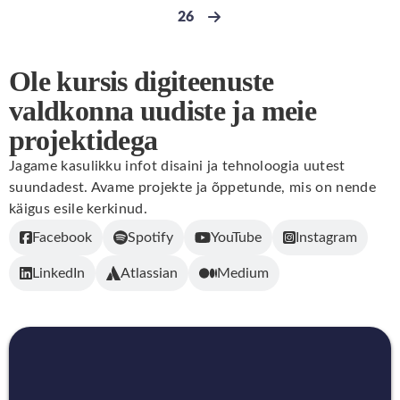
26
Go to page
Next page
Ole kursis digiteenuste
valdkonna uudiste ja meie
projektidega
Jagame kasulikku infot disaini ja tehnoloogia uutest
suundadest. Avame projekte ja õppetunde, mis on nende
käigus esile kerkinud.
Facebook
Spotify
YouTube
Instagram
LinkedIn
Atlassian
Medium