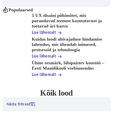
Populaarsed
5 UX disaini põhimõtet, mis
parandavad teenuse kasutatavust ja
toetavad äri kasvu
Loe lähemalt
Kuidas loodi abivajaduse hindamise
lahendus, mis ühendab inimesed,
protsessid ja tehnoloogia
Loe lähemalt
Ühine eesmärk, läbipaistev koostöö –
Eesti Maaülikooli veebiuuendus
Loe lähemalt
Kõik lood
Näita filtreid