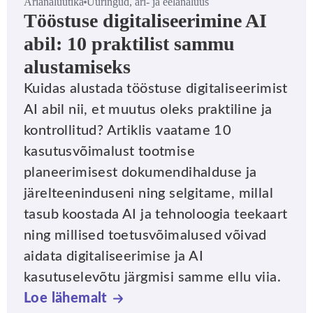
Ärianalüütika
Uuringud, äri- ja eelanalüüs
Tööstuse digitaliseerimine AI
abil: 10 praktilist sammu
alustamiseks
Kuidas alustada tööstuse digitaliseerimist
AI abil nii, et muutus oleks praktiline ja
kontrollitud? Artiklis vaatame 10
kasutusvõimalust tootmise
planeerimisest dokumendihalduse ja
järelteeninduseni ning selgitame, millal
tasub koostada AI ja tehnoloogia teekaart
ning millised toetusvõimalused võivad
aidata digitaliseerimise ja AI
kasutuselevõtu järgmisi samme ellu viia.
Loe lähemalt