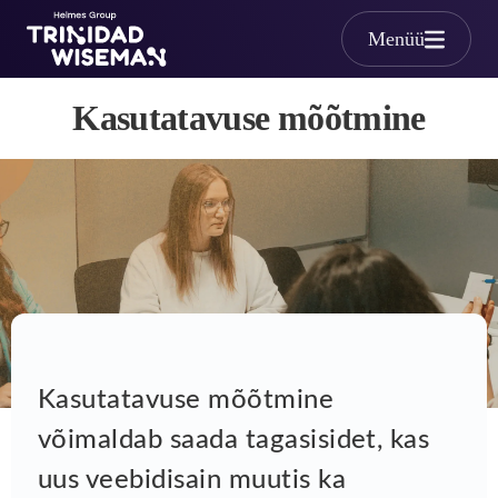
Skip to main content
Menüü
Kasutatavuse mõõtmine
Kasutatavuse mõõtmine
Kasutatavuse mõõtmine
võimaldab saada tagasisidet, kas
uus veebidisain muutis ka