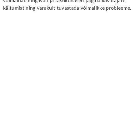
võimaldab mugavalt ja tasukohaselt jälgida kasutajate
käitumist ning varakult tuvastada võimalikke probleeme.