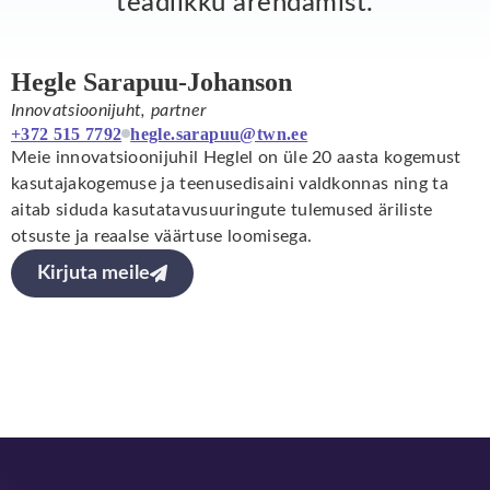
teadlikku arendamist.
Hegle Sarapuu-Johanson
Innovatsioonijuht, partner
+372 515 7792
hegle.sarapuu@twn.ee
Meie innovatsioonijuhil Heglel on üle 20 aasta kogemust
kasutajakogemuse ja teenusedisaini valdkonnas ning ta
aitab siduda kasutatavusuuringute tulemused äriliste
otsuste ja reaalse väärtuse loomisega.
Kirjuta meile
Jalus