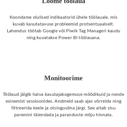
Loome töölaua
Koondame olulised indikaatorid ühele töölauale, mis
kuvab kasutatavuse probleemid protsentuaalselt.
Lahendus töötab Google või Piwik Tag Manageri kaudu
ning kuvatakse Power BI töölauana.
Monitoorime
Töölaud jälgib halva kasutajakogemuse mõõdikuid ja nende
esinemist sessioonides. Andmeid saab ajas võrrelda ning
filtreerida keele ja otsingusõna järgi. See aitab sisu
paremini täiendada ja paranduste mõju hinnata.