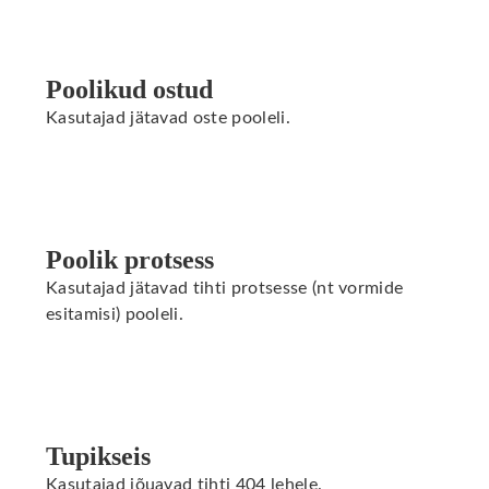
Poolikud ostud
Kasutajad jätavad oste pooleli.
Poolik protsess
Kasutajad jätavad tihti protsesse (nt vormide
esitamisi) pooleli.
Tupikseis
Kasutajad jõuavad tihti 404 lehele.