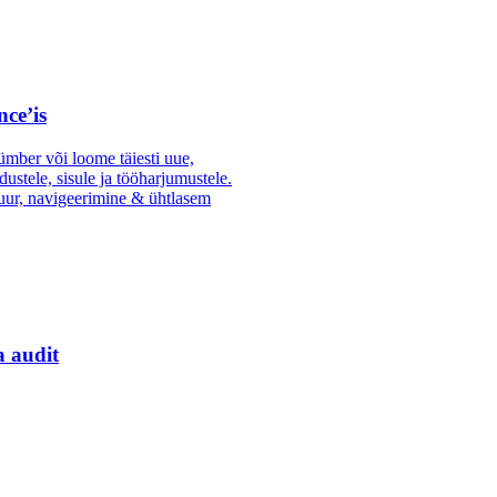
nce’is
mber või loome täiesti uue,
dustele, sisule ja tööharjumustele.
uur, navigeerimine & ühtlasem
a audit