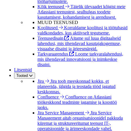
tööharjumustele.
Kõik teenused
Täielik ülevaadet kõigist meie
Atlassiani teenustest, sealhulgas toodete
kasutamisest, kohandamisest ja arendusest.
MUUD TEENUSED
Koolitused
Korraldame koolitusi ja töötubasid
valdkondades, kus aktiivselt tegutseme.
Teenusedisain
Aitame sul luua digitaalseid
lahendusi, mis ühendavad kasutajakogemuse,
visuaalse disaini ja ärieesmärgid.
Tarkvaraarendus
Loome tarkvaralahendusi,
mis ühendavad innovatsiooni ja inimkeskse
disaini.
Litsentsid
Tooted
Jira
Jira toob meeskonnad kokku, et
planeerida, jälgida ja teostada tööd jagatud
keskkonnas.
Confluence
Confluence on Atlassiani
töökeskkond teadmiste jagamise ja koostöö
jaoks.
Jira Service Management
Jira Service
Management aitab organisatsioonidel pakkuda
kiiremat ja struktureeritumat teenust IT-,
operatsioonide ja ärimeeskondade vahel.