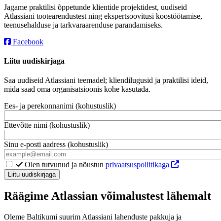
Jagame praktilisi õppetunde klientide projektidest, uudiseid
Atlassiani tootearendustest ning ekspertsoovitusi koostöötamise,
teenusehalduse ja tarkvaraarenduse parandamiseks.
Facebook
Liitu uudiskirjaga
Saa uudiseid Atlassiani teemadel; kliendilugusid ja praktilisi ideid,
mida saad oma organisatsioonis kohe kasutada.
Ees- ja perekonnanimi (kohustuslik)
Ettevõtte nimi (kohustuslik)
Sinu e-posti aadress (kohustuslik)
Olen
Olen tutvunud ja nõustun
privaatsuspoliitikaga
tutvunud
ning
nõustun
Räägime Atlassian võimalustest lähemalt
privaatsustingimustega
Oleme Baltikumi suurim Atlassiani lahenduste pakkuja ja