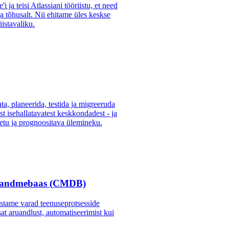
 ja teisi Atlassiani tööriistu, et need
ja tõhusalt. Nii ehitame üles keskse
iistavaliku.
ta, planeerida, testida ja migreeruda
t isehallatavatest keskkondadest - ja
retu ja prognoositava ülemineku.
e andmebaas (CMDB)
tame varad teenuseprotsesside
at aruandlust, automatiseerimist kui