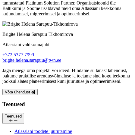
tunnustatud Platinum Solution Partner. Organisatsioonid üle
Baltikumi ja Soome usaldavad meid oma Atlassiani keskkonna
kujundamisel, migreerimisel ja optimeerimisel.
Brigite Helena Sarapuu-Tikhomirova
Atlassiani valdkonnajuht
+372 5377 7999
brigite.helena.sarapuu@twn.ee
Jaga meiega oma projekti või ideed. Hindame su tänast lahendust,
pakume praktilise arendusvõimaluse ja toetame sind kogu teekonna
jooksul alates planeerimisest kuni juurutuse ja optimeerimiseni.
Võta ühendust
Jalus
Teenused
Teenused
Atlassiani toodete juurutamine