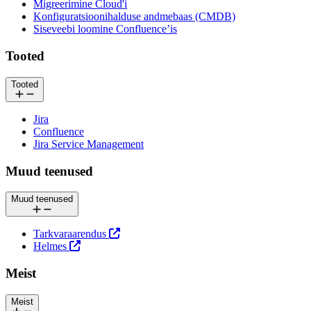
Migreerimine Cloud'i
Konfiguratsioonihalduse andmebaas (CMDB)
Siseveebi loomine Confluence’is
Tooted
Tooted
Jira
Confluence
Jira Service Management
Muud teenused
Muud teenused
Tarkvaraarendus
Helmes
Meist
Meist