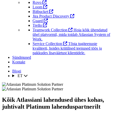
Rovo
Loom
Bitbucket
Jira Product Discovery
Guard
Trello
Teamwork Collection
Hoia kõik ühendatud
ühel platvormil, mida toidab Atlassian System of
Work.
Service Collection
Tõsta tugiteenuste
kvaliteeti, hoides kriitilised teenused töös ja
pakkudes lisaväärtust klientidele.
Sündmused
Kontakt
Blogi
ET
Kõik Atlassiani lahendused ühes kohas,
juhtivalt Platinum lahenduspartnerilt