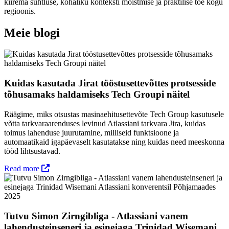
kiirema suhtluse, kohaliku konteksti mõistmise ja praktilise toe kogu
regioonis.
Meie blogi
Kuidas kasutada Jirat tööstusettevõttes protsesside
tõhusamaks haldamiseks Tech Groupi näitel
Räägime, miks otsustas masinaehitusettevõte Tech Group kasutusele
võtta tarkvaraarenduses levinud Atlassiani tarkvara Jira, kuidas
toimus lahenduse juurutamine, milliseid funktsioone ja
automaatikaid igapäevaselt kasutatakse ning kuidas need meeskonna
tööd lihtsustavad.
Read more
Tutvu Simon Zirngibliga - Atlassiani vanem
lahendusteinseneri ja esinejaga Trinidad Wisemani