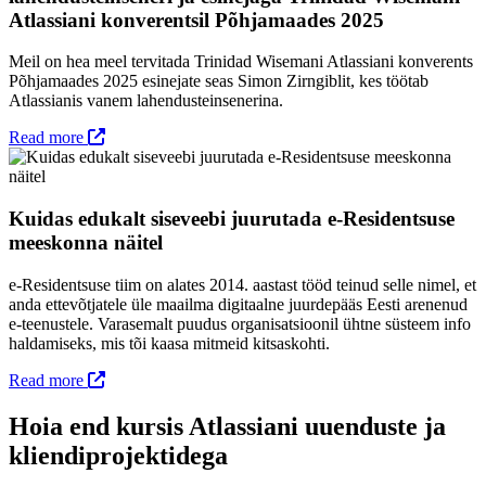
Atlassiani konverentsil Põhjamaades 2025
Meil on hea meel tervitada Trinidad Wisemani Atlassiani konverents
Põhjamaades 2025 esinejate seas Simon Zirngiblit, kes töötab
Atlassianis vanem lahendusteinsenerina.
Read more
Kuidas edukalt siseveebi juurutada e-Residentsuse
meeskonna näitel
e-Residentsuse tiim on alates 2014. aastast tööd teinud selle nimel, et
anda ettevõtjatele üle maailma digitaalne juurdepääs Eesti arenenud
e-teenustele. Varasemalt puudus organisatsioonil ühtne süsteem info
haldamiseks, mis tõi kaasa mitmeid kitsaskohti.
Read more
Hoia end kursis Atlassiani uuenduste ja
kliendiprojektidega