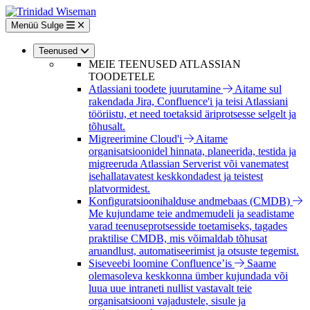
Liigu
edasi
Menüü
Sulge
põhisisu
juurde
Teenused
MEIE TEENUSED ATLASSIAN
TOODETELE
Atlassiani toodete juurutamine
Aitame sul
rakendada Jira, Confluence'i ja teisi Atlassiani
tööriistu, et need toetaksid äriprotsesse selgelt ja
tõhusalt.
Migreerimine Cloud'i
Aitame
organisatsioonidel hinnata, planeerida, testida ja
migreeruda Atlassian Serverist või vanematest
isehallatavatest keskkondadest ja teistest
platvormidest.
Konfiguratsioonihalduse andmebaas (CMDB)
Me kujundame teie andmemudeli ja seadistame
varad teenuseprotsesside toetamiseks, tagades
praktilise CMDB, mis võimaldab tõhusat
aruandlust, automatiseerimist ja otsuste tegemist.
Siseveebi loomine Confluence’is
Saame
olemasoleva keskkonna ümber kujundada või
luua uue intraneti nullist vastavalt teie
organisatsiooni vajadustele, sisule ja