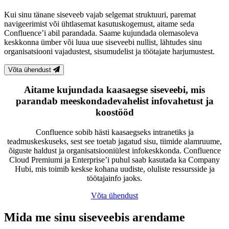
Kui sinu tänane siseveeb vajab selgemat struktuuri, paremat
navigeerimist või ühtlasemat kasutuskogemust, aitame seda
Confluence’i abil parandada. Saame kujundada olemasoleva
keskkonna ümber või luua uue siseveebi nullist, lähtudes sinu
organisatsiooni vajadustest, sisumudelist ja töötajate harjumustest.
Võta ühendust
Aitame kujundada kaasaegse siseveebi, mis
parandab meeskondadevahelist infovahetust ja
koostööd
Confluence sobib hästi kaasaegseks intranetiks ja
teadmuskeskuseks, sest see toetab jagatud sisu, tiimide alamruume,
õiguste haldust ja organisatsiooniülest infokeskkonda. Confluence
Cloud Premiumi ja Enterprise’i puhul saab kasutada ka Company
Hubi, mis toimib keskse kohana uudiste, oluliste ressursside ja
töötajainfo jaoks.
Võta ühendust
Mida me sinu siseveebis arendame