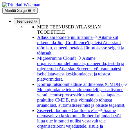
Liigu
edasi
Menüü
Sulge
põhisisu
juurde
Teenused
MEIE TEENUSED ATLASSIAN
TOODETELE
Atlassiani toodete juurutamine
Aitame sul
rakendada Jira, Confluence'i ja teisi Atlassiani
tööriistu, et need toetaksid äriprotsesse selgelt ja
tõhusalt.
Migreerimine Cloud'i
Aitame
organisatsioonidel hinnata, planeerida, testida ja
migreeruda Atlassian Serverist või vanematest
isehallatavatest keskkondadest ja teistest
platvormidest.
Konfiguratsioonihalduse andmebaas (CMDB)
Me kujundame teie andmemudeli ja seadistame
varad teenuseprotsesside toetamiseks, tagades
praktilise CMDB, mis võimaldab tõhusat
aruandlust, automatiseerimist ja otsuste tegemist.
Siseveebi loomine Confluence’is
Saame
olemasoleva keskkonna ümber kujundada või
luua uue intraneti nullist vastavalt teie
organisatsiooni vajadustele, sisule ja