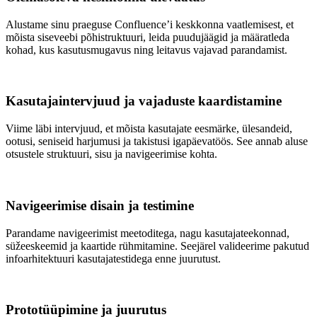
Alustame sinu praeguse Confluence’i keskkonna vaatlemisest, et
mõista siseveebi põhistruktuuri, leida puudujäägid ja määratleda
kohad, kus kasutusmugavus ning leitavus vajavad parandamist.
Kasutajaintervjuud ja vajaduste kaardistamine
Viime läbi intervjuud, et mõista kasutajate eesmärke, ülesandeid,
ootusi, seniseid harjumusi ja takistusi igapäevatöös. See annab aluse
otsustele struktuuri, sisu ja navigeerimise kohta.
Navigeerimise disain ja testimine
Parandame navigeerimist meetoditega, nagu kasutajateekonnad,
süžeeskeemid ja kaartide rühmitamine. Seejärel valideerime pakutud
infoarhitektuuri kasutajatestidega enne juurutust.
Prototüüpimine ja juurutus