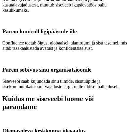
kasutajavajadustest, muutub siseveeb igapäevatöös palju
kasulikumaks.
Parem kontroll ligipääsude üle
Confluence toetab õigusi globaalsel, alamruumi ja sisu tasemel, mis
aitab tasakaalustada avatust ja konfidentsiaalsust.
Parem sobivus sinu organisatsioonile
Siseveebi saab kujundada sinu tiimide, sisutüüpide ja
sisekommunikatsiooni vajaduste järgi, mitte üldise malli alusel.
Kuidas me siseveebi loome või
parandame
Olemasoleva keskkonna ülevaatus