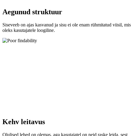
Aegunud struktuur
Siseveeb on ajas kasvanud ja sisu ei ole enam rühmitatud viisil, mis
oleks kasutajatele loogiline.
Kehv leitavus
Olulised lehed on olemas, aga kasutajatel on neid raske leida, sest