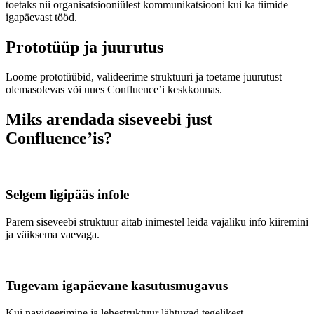
toetaks nii organisatsiooniülest kommunikatsiooni kui ka tiimide
igapäevast tööd.
Prototüüp ja juurutus
Loome prototüübid, valideerime struktuuri ja toetame juurutust
olemasolevas või uues Confluence’i keskkonnas.
Miks arendada siseveebi just
Confluence’is?
Selgem ligipääs infole
Parem siseveebi struktuur aitab inimestel leida vajaliku info kiiremini
ja väiksema vaevaga.
Tugevam igapäevane kasutusmugavus
Kui navigeerimine ja lehestruktuur lähtuvad tegelikest