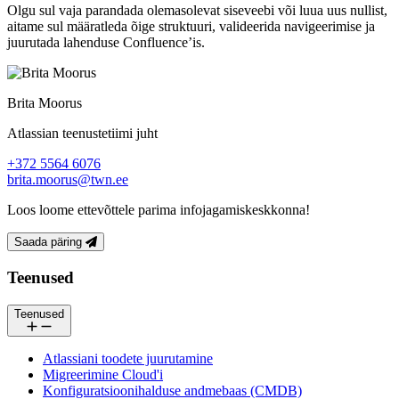
Olgu sul vaja parandada olemasolevat siseveebi või luua uus nullist,
aitame sul määratleda õige struktuuri, valideerida navigeerimise ja
juurutada lahenduse Confluence’is.
Brita Moorus
Atlassian teenustetiimi juht
+372 5564 6076
brita.moorus@twn.ee
Loos loome ettevõttele parima infojagamiskeskkonna!
Saada päring
Jalus
Teenused
Teenused
Atlassiani toodete juurutamine
Migreerimine Cloud'i
Konfiguratsioonihalduse andmebaas (CMDB)