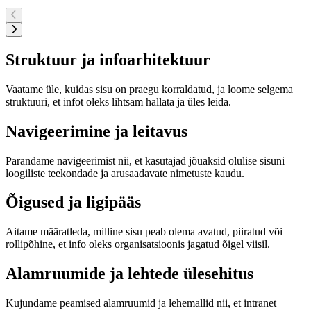
Struktuur ja infoarhitektuur
Vaatame üle, kuidas sisu on praegu korraldatud, ja loome selgema
struktuuri, et infot oleks lihtsam hallata ja üles leida.
Navigeerimine ja leitavus
Parandame navigeerimist nii, et kasutajad jõuaksid olulise sisuni
loogiliste teekondade ja arusaadavate nimetuste kaudu.
Õigused ja ligipääs
Aitame määratleda, milline sisu peab olema avatud, piiratud või
rollipõhine, et info oleks organisatsioonis jagatud õigel viisil.
Alamruumide ja lehtede ülesehitus
Kujundame peamised alamruumid ja lehemallid nii, et intranet