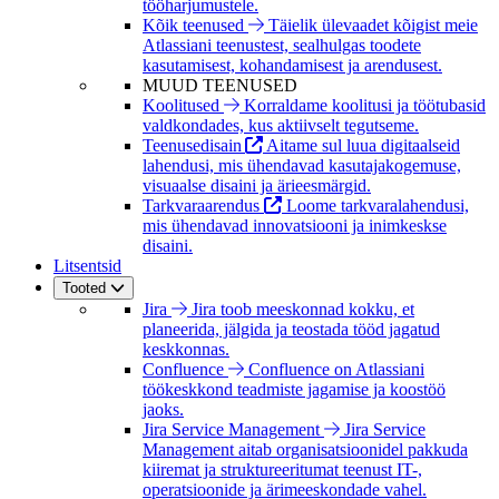
tööharjumustele.
Kõik teenused
Täielik ülevaadet kõigist meie
Atlassiani teenustest, sealhulgas toodete
kasutamisest, kohandamisest ja arendusest.
MUUD TEENUSED
Koolitused
Korraldame koolitusi ja töötubasid
valdkondades, kus aktiivselt tegutseme.
Teenusedisain
Aitame sul luua digitaalseid
lahendusi, mis ühendavad kasutajakogemuse,
visuaalse disaini ja ärieesmärgid.
Tarkvaraarendus
Loome tarkvaralahendusi,
mis ühendavad innovatsiooni ja inimkeskse
disaini.
Litsentsid
Tooted
Jira
Jira toob meeskonnad kokku, et
planeerida, jälgida ja teostada tööd jagatud
keskkonnas.
Confluence
Confluence on Atlassiani
töökeskkond teadmiste jagamise ja koostöö
jaoks.
Jira Service Management
Jira Service
Management aitab organisatsioonidel pakkuda
kiiremat ja struktureeritumat teenust IT-,
operatsioonide ja ärimeeskondade vahel.