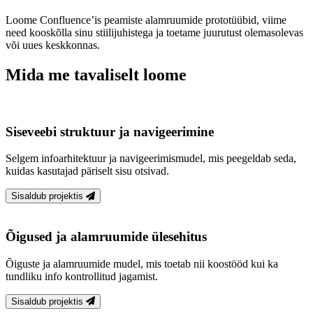
Loome Confluence’is peamiste alamruumide prototüübid, viime
need kooskõlla sinu stiilijuhistega ja toetame juurutust olemasolevas
või uues keskkonnas.
Mida me tavaliselt loome
Siseveebi struktuur ja navigeerimine
Selgem infoarhitektuur ja navigeerimismudel, mis peegeldab seda,
kuidas kasutajad päriselt sisu otsivad.
Sisaldub projektis
Õigused ja alamruumide ülesehitus
Õiguste ja alamruumide mudel, mis toetab nii koostööd kui ka
tundliku info kontrollitud jagamist.
Sisaldub projektis