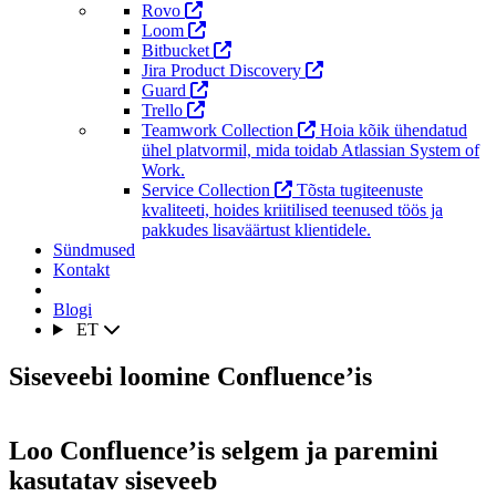
Rovo
Loom
Bitbucket
Jira Product Discovery
Guard
Trello
Teamwork Collection
Hoia kõik ühendatud
ühel platvormil, mida toidab Atlassian System of
Work.
Service Collection
Tõsta tugiteenuste
kvaliteeti, hoides kriitilised teenused töös ja
pakkudes lisaväärtust klientidele.
Sündmused
Kontakt
Blogi
ET
Siseveebi loomine Confluence’is
Loo Confluence’is selgem ja paremini
kasutatav siseveeb