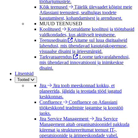
tööharjumustele.
Kõik teenused
Täielik ülevaadet kõigist meie
Atlassiani teenustest, sealhulgas toodete
kasutamisest, kohandamisest ja arendusest.
MUUD TEENUSED
Koolitused
Korraldame koolitusi ja töötubasid
valdkondades, kus aktiivselt tegutseme.
Teenusedisain
Aitame sul luua digitaalseid
lahendusi, mis ühendavad kasutajakogemuse,
visuaalse disaini ja ärieesmärgid.
Tarkvaraarendus
Loome tarkvaralahendusi,
mis ühendavad innovatsiooni ja inimkeskse
disaini.
Litsentsid
Tooted
Jira
Jira toob meeskonnad kokku, et
planeerida, jälgida ja teostada tööd jagatud
keskkonnas.
Confluence
Confluence on Atlassiani
töökeskkond teadmiste jagamise ja koostöö
jaoks.
Jira Service Management
Jira Service
Management aitab organisatsioonidel pakkuda
kiiremat ja struktureeritumat teenust IT-,
operatsioonide ja ärimeeskondade vahel.