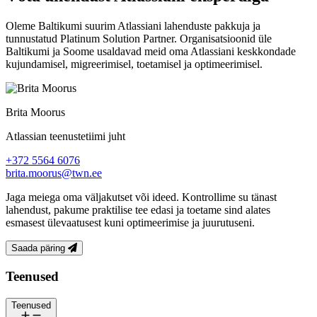
Oleme Baltikumi suurim Atlassiani lahenduste pakkuja ja
tunnustatud Platinum Solution Partner. Organisatsioonid üle
Baltikumi ja Soome usaldavad meid oma Atlassiani keskkondade
kujundamisel, migreerimisel, toetamisel ja optimeerimisel.
Brita Moorus
Atlassian teenustetiimi juht
+372 5564 6076
brita.moorus@twn.ee
Jaga meiega oma väljakutset või ideed. Kontrollime su tänast
lahendust, pakume praktilise tee edasi ja toetame sind alates
esmasest ülevaatusest kuni optimeerimise ja juurutuseni.
Saada päring
Jalus
Teenused
Teenused