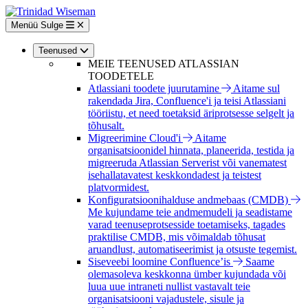
Liigu
edasi
Menüü
Sulge
põhisisu
juurde
Teenused
MEIE TEENUSED ATLASSIAN
TOODETELE
Atlassiani toodete juurutamine
Aitame sul
rakendada Jira, Confluence'i ja teisi Atlassiani
tööriistu, et need toetaksid äriprotsesse selgelt ja
tõhusalt.
Migreerimine Cloud'i
Aitame
organisatsioonidel hinnata, planeerida, testida ja
migreeruda Atlassian Serverist või vanematest
isehallatavatest keskkondadest ja teistest
platvormidest.
Konfiguratsioonihalduse andmebaas (CMDB)
Me kujundame teie andmemudeli ja seadistame
varad teenuseprotsesside toetamiseks, tagades
praktilise CMDB, mis võimaldab tõhusat
aruandlust, automatiseerimist ja otsuste tegemist.
Siseveebi loomine Confluence’is
Saame
olemasoleva keskkonna ümber kujundada või
luua uue intraneti nullist vastavalt teie
organisatsiooni vajadustele, sisule ja