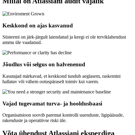
Millal on Atlassiani audit vajalik
Keskkond on ajas kasvanud
Süsteemi on järk-järgult laiendatud ja keegi ei ole terviklahendust
ammu üle vaadanud.
Jõudlus või selgus on halvenenud
Kasutajad märkavad, et keskkond tundub aeglasem, raskemini
hallatav või vähem ootuspäraselt toimiv kui varem.
Vajad tugevamat turva- ja hooldusbaasi
Organisatsioon soovib paremat kontrolli uuenduste, ligipääsude,
rakenduste ja operatiivse riski üle.
Võta ühendust Atlassiani eksperdiga