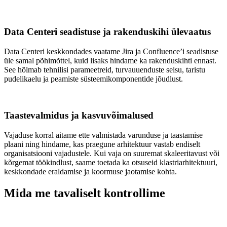
Data Centeri seadistuse ja rakenduskihi ülevaatus
Data Centeri keskkondades vaatame Jira ja Confluence’i seadistuse
üle samal põhimõttel, kuid lisaks hindame ka rakenduskihti ennast.
See hõlmab tehnilisi parameetreid, turvauuenduste seisu, taristu
pudelikaelu ja peamiste süsteemikomponentide jõudlust.
Taastevalmidus ja kasvuvõimalused
Vajaduse korral aitame ette valmistada varunduse ja taastamise
plaani ning hindame, kas praegune arhitektuur vastab endiselt
organisatsiooni vajadustele. Kui vaja on suuremat skaleeritavust või
kõrgemat töökindlust, saame toetada ka otsuseid klastriarhitektuuri,
keskkondade eraldamise ja koormuse jaotamise kohta.
Mida me tavaliselt kontrollime