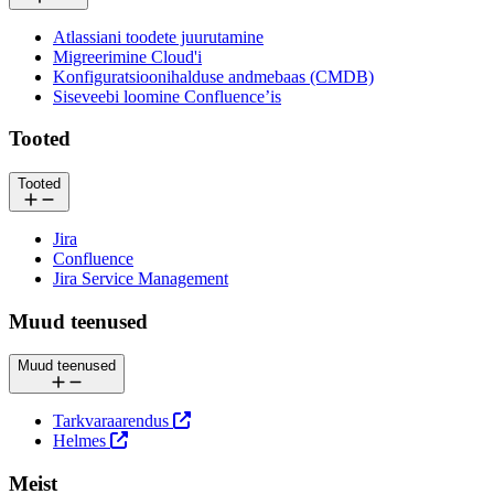
Atlassiani toodete juurutamine
Migreerimine Cloud'i
Konfiguratsioonihalduse andmebaas (CMDB)
Siseveebi loomine Confluence’is
Tooted
Tooted
Jira
Confluence
Jira Service Management
Muud teenused
Muud teenused
Tarkvaraarendus
Helmes
Meist