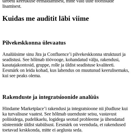
tarbetu keerukuse eemaldamisest, mitte vaid uute tööriistade
lisamisest.
Kuidas me auditit läbi viime
Pilvekeskkonna ülevaatus
Analüüsime sinu Jira ja Confluence’i pilvekeskkonna struktuuri ja
seadistusi. See hõlmab töövooge, kohandatud välju, rakendusi,
kasutajakontosid, gruppe, rolle ja üldist seadistuse kvaliteeti.
Eesmärk on leida kohad, kus lahendus on muutunud keerulisemaks,
kui see peaks olema.
Rakenduste ja integratsioonide analüüs
Hindame Marketplace’i rakendusi ja integratsioone nii jõudluse kui
ka turvalisuse vaatest. See hõlmab uuenduste seisu, vastavust
poliisidega, pudelikaelu, logidega seotud probleeme ja ühendatud
süsteemide üldist stabiilsust. Eesmärk on veenduda, et rakendused
toetavad keskkonda, mitte ei aeglusta seda.