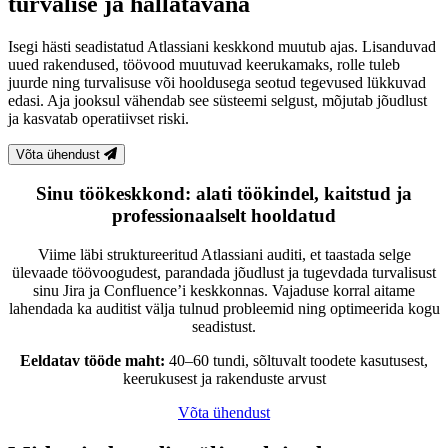
turvalise ja hallatavana
Isegi hästi seadistatud Atlassiani keskkond muutub ajas. Lisanduvad
uued rakendused, töövood muutuvad keerukamaks, rolle tuleb
juurde ning turvalisuse või hooldusega seotud tegevused lükkuvad
edasi. Aja jooksul vähendab see süsteemi selgust, mõjutab jõudlust
ja kasvatab operatiivset riski.
Võta ühendust
Sinu töökeskkond: alati töökindel, kaitstud ja
professionaalselt hooldatud
Viime läbi struktureeritud Atlassiani auditi, et taastada selge
ülevaade töövoogudest, parandada jõudlust ja tugevdada turvalisust
sinu Jira ja Confluence’i keskkonnas. Vajaduse korral aitame
lahendada ka auditist välja tulnud probleemid ning optimeerida kogu
seadistust.
Eeldatav tööde maht:
40–60 tundi, sõltuvalt toodete kasutusest,
keerukusest ja rakenduste arvust
Võta ühendust