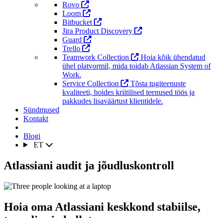
Rovo
Loom
Bitbucket
Jira Product Discovery
Guard
Trello
Teamwork Collection
Hoia kõik ühendatud
ühel platvormil, mida toidab Atlassian System of
Work.
Service Collection
Tõsta tugiteenuste
kvaliteeti, hoides kriitilised teenused töös ja
pakkudes lisaväärtust klientidele.
Sündmused
Kontakt
Blogi
ET
Atlassiani audit ja jõudluskontroll
Hoia oma Atlassiani keskkond stabiilse,