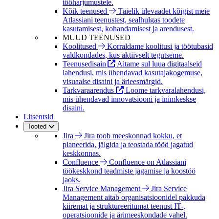
tööharjumustele.
Kõik teenused
Täielik ülevaadet kõigist meie
Atlassiani teenustest, sealhulgas toodete
kasutamisest, kohandamisest ja arendusest.
MUUD TEENUSED
Koolitused
Korraldame koolitusi ja töötubasid
valdkondades, kus aktiivselt tegutseme.
Teenusedisain
Aitame sul luua digitaalseid
lahendusi, mis ühendavad kasutajakogemuse,
visuaalse disaini ja ärieesmärgid.
Tarkvaraarendus
Loome tarkvaralahendusi,
mis ühendavad innovatsiooni ja inimkeskse
disaini.
Litsentsid
Tooted
Jira
Jira toob meeskonnad kokku, et
planeerida, jälgida ja teostada tööd jagatud
keskkonnas.
Confluence
Confluence on Atlassiani
töökeskkond teadmiste jagamise ja koostöö
jaoks.
Jira Service Management
Jira Service
Management aitab organisatsioonidel pakkuda
kiiremat ja struktureeritumat teenust IT-,
operatsioonide ja ärimeeskondade vahel.