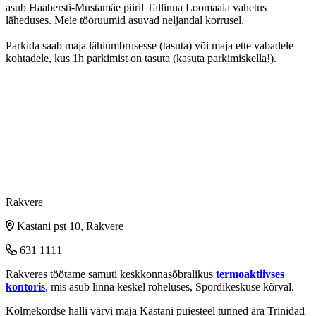
asub Haabersti-Mustamäe piiril Tallinna Loomaaia vahetus
läheduses. Meie tööruumid asuvad neljandal korrusel.
Parkida saab maja lähiümbrusesse (tasuta) või maja ette vabadele
kohtadele, kus 1h parkimist on tasuta (kasuta parkimiskella!).
Rakvere
Kastani pst 10, Rakvere
631 1111
Rakveres töötame samuti keskkonnasõbralikus
termoaktiivses
kontoris
, mis asub linna keskel roheluses, Spordikeskuse kõrval.
Kolmekordse halli värvi maja Kastani puiesteel tunned ära Trinidad