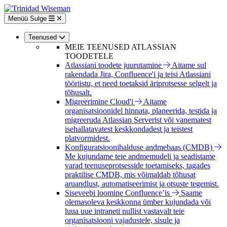
Liigu
edasi
Menüü
Sulge
põhisisu
juurde
Teenused
MEIE TEENUSED ATLASSIAN
TOODETELE
Atlassiani toodete juurutamine
Aitame sul
rakendada Jira, Confluence'i ja teisi Atlassiani
tööriistu, et need toetaksid äriprotsesse selgelt ja
tõhusalt.
Migreerimine Cloud'i
Aitame
organisatsioonidel hinnata, planeerida, testida ja
migreeruda Atlassian Serverist või vanematest
isehallatavatest keskkondadest ja teistest
platvormidest.
Konfiguratsioonihalduse andmebaas (CMDB)
Me kujundame teie andmemudeli ja seadistame
varad teenuseprotsesside toetamiseks, tagades
praktilise CMDB, mis võimaldab tõhusat
aruandlust, automatiseerimist ja otsuste tegemist.
Siseveebi loomine Confluence’is
Saame
olemasoleva keskkonna ümber kujundada või
luua uue intraneti nullist vastavalt teie
organisatsiooni vajadustele, sisule ja