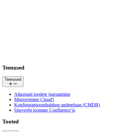
Jalus
Teenused
Teenused
Atlassiani toodete juurutamine
Migreerimine Cloud'i
Konfiguratsioonihalduse andmebaas (CMDB)
Siseveebi loomine Confluence’is
Tooted