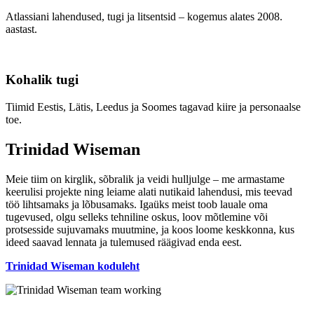
Atlassiani lahendused, tugi ja litsentsid – kogemus alates 2008.
aastast.
Kohalik tugi
Tiimid Eestis, Lätis, Leedus ja Soomes tagavad kiire ja personaalse
toe.
Trinidad Wiseman
Meie tiim on kirglik, sõbralik ja veidi hulljulge – me armastame
keerulisi projekte ning leiame alati nutikaid lahendusi, mis teevad
töö lihtsamaks ja lõbusamaks. Igaüks meist toob lauale oma
tugevused, olgu selleks tehniline oskus, loov mõtlemine või
protsesside sujuvamaks muutmine, ja koos loome keskkonna, kus
ideed saavad lennata ja tulemused räägivad enda eest.
Trinidad Wiseman koduleht