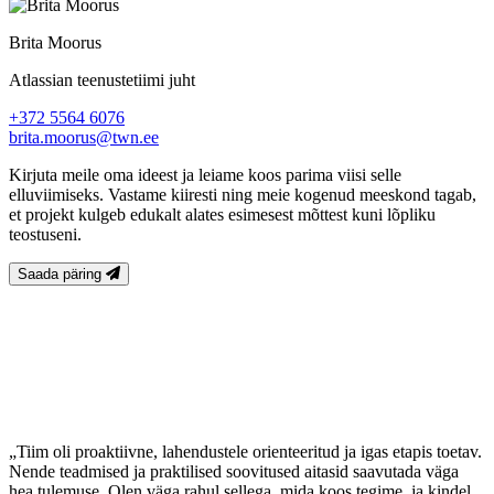
Brita Moorus
Atlassian teenustetiimi juht
+372 5564 6076
brita.moorus@twn.ee
Kirjuta meile oma ideest ja leiame koos parima viisi selle
elluviimiseks. Vastame kiiresti ning meie kogenud meeskond tagab,
et projekt kulgeb edukalt alates esimesest mõttest kuni lõpliku
teostuseni.
Saada päring
„Tiim oli proaktiivne, lahendustele orienteeritud ja igas etapis toetav.
Nende teadmised ja praktilised soovitused aitasid saavutada väga
hea tulemuse. Olen väga rahul sellega, mida koos tegime, ja kindel,