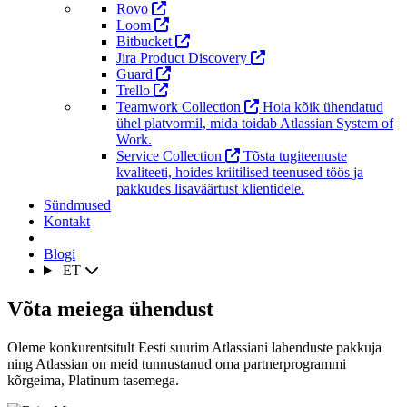
Rovo
Loom
Bitbucket
Jira Product Discovery
Guard
Trello
Teamwork Collection
Hoia kõik ühendatud
ühel platvormil, mida toidab Atlassian System of
Work.
Service Collection
Tõsta tugiteenuste
kvaliteeti, hoides kriitilised teenused töös ja
pakkudes lisaväärtust klientidele.
Sündmused
Kontakt
Blogi
ET
Võta meiega ühendust
Oleme konkurentsitult Eesti suurim Atlassiani lahenduste pakkuja
ning Atlassian on meid tunnustanud oma partnerprogrammi
kõrgeima, Platinum tasemega.