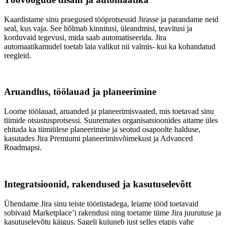
Kaardistame sinu praegused tööprotsessid Jirasse ja parandame neid
seal, kus vaja. See hõlmab kinnitusi, üleandmisi, teavitusi ja
korduvaid tegevusi, mida saab automatiseerida. Jira
automaatikamudel toetab laia valikut nii valmis- kui ka kohandatud
reegleid.
Aruandlus, töölauad ja planeerimine
Loome töölauad, aruanded ja planeerimisvaated, mis toetavad sinu
tiimide otsustusprotsessi. Suuremates organisatsioonides aitame üles
ehitada ka tiimiülese planeerimise ja seotud osapoolte halduse,
kasutades Jira Premiumi planeerimisvõimekust ja Advanced
Roadmapsi.
Integratsioonid, rakendused ja kasutuselevõtt
Ühendame Jira sinu teiste tööriistadega, leiame tööd toetavaid
sobivaid Marketplace’i rakendusi ning toetame tiime Jira juurutuse ja
kasutuselevõtu käigus. Sageli kujuneb just selles etapis vahe