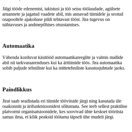
Jälgi tööde edenemist, takistusi ja töö seisu töölaudade, agiilsete
aruannete ja jagatud vaadete abil, mis annavad tiimidele ja seotud
osapooltele ajakohase pildi tehtavast tööst. Jira tugevus on
nähtavuses ja andmepõhises otsustamises.
Automaatika
Vähenda korduvat käsitööd automaatikareeglite ja valmis mallide
abil nii tarkvaraarenduses kui ka äritiimide töös. Jira automaatika
sobib paljude tehniliste kui ka mittetehniliste kasutusjuhtude jaoks.
Paindlikkus
Jirat saab seadistada eri tiimide tööviiside järgi ning kasutada üle
osakonniti ja ärifunktsioonidest sõltumata. See teeb sellest praktilise
platvormi organisatsioonidele, kes soovivad ühte keskset tööriista
samas ilma, et kõik peaksid töötama täpselt ühe mudeli järgi.