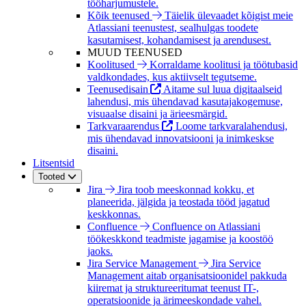
tööharjumustele.
Kõik teenused
Täielik ülevaadet kõigist meie
Atlassiani teenustest, sealhulgas toodete
kasutamisest, kohandamisest ja arendusest.
MUUD TEENUSED
Koolitused
Korraldame koolitusi ja töötubasid
valdkondades, kus aktiivselt tegutseme.
Teenusedisain
Aitame sul luua digitaalseid
lahendusi, mis ühendavad kasutajakogemuse,
visuaalse disaini ja ärieesmärgid.
Tarkvaraarendus
Loome tarkvaralahendusi,
mis ühendavad innovatsiooni ja inimkeskse
disaini.
Litsentsid
Tooted
Jira
Jira toob meeskonnad kokku, et
planeerida, jälgida ja teostada tööd jagatud
keskkonnas.
Confluence
Confluence on Atlassiani
töökeskkond teadmiste jagamise ja koostöö
jaoks.
Jira Service Management
Jira Service
Management aitab organisatsioonidel pakkuda
kiiremat ja struktureeritumat teenust IT-,
operatsioonide ja ärimeeskondade vahel.