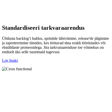
Standardiseeri tarkvaraarendus
Ühtlusta backlog’i haldus, sprintide läbiviimine, release'de jälgimine
ja raporteerimine tiimides, kes töötavad täna eraldi tööriistades või
ebaühtlaste protsessidega. Jira tarkvaraarenduse toe võimekus on
endiselt üks selle suurimaid tugevusi.
Loe lisaks