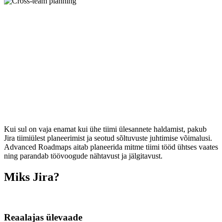
Kui sul on vaja enamat kui ühe tiimi ülesannete haldamist, pakub
Jira tiimiülest planeerimist ja seotud sõltuvuste juhtimise võimalusi.
Advanced Roadmaps aitab planeerida mitme tiimi tööd ühtses vaates
ning parandab töövoogude nähtavust ja jälgitavust.
Miks Jira?
Reaalajas ülevaade