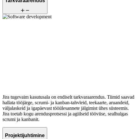
Tarkvaraarendus
Jira tugevaim kasutusala on endiselt tarkvaraarendus. Tiimid saavad
hallata tööjärge, scrumi- ja kanban-tahvleid, teekaarte, aruandeid,
väljalaskeid ja igapäevast tööülesannete jälgimist ühes süsteemis.
Jira toetab kogu arendusprotsessi ja agiilseid tööviise, sealhulgas
scrumi ja kanbanit.
Projektijuhtimine