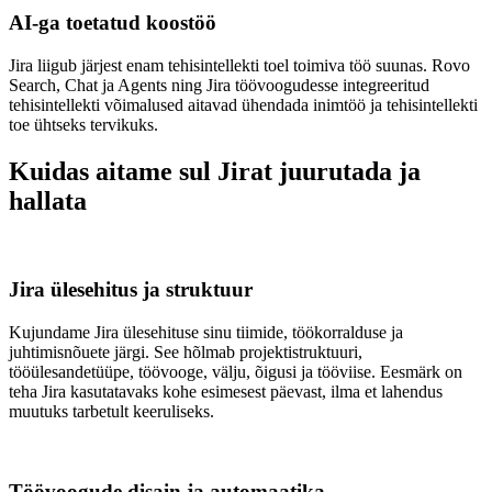
AI-ga toetatud koostöö
Jira liigub järjest enam tehisintellekti toel toimiva töö suunas. Rovo
Search, Chat ja Agents ning Jira töövoogudesse integreeritud
tehisintellekti võimalused aitavad ühendada inimtöö ja tehisintellekti
toe ühtseks tervikuks.
Kuidas aitame sul Jirat juurutada ja
hallata
Jira ülesehitus ja struktuur
Kujundame Jira ülesehituse sinu tiimide, töökorralduse ja
juhtimisnõuete järgi. See hõlmab projektistruktuuri,
tööülesandetüüpe, töövooge, välju, õigusi ja tööviise. Eesmärk on
teha Jira kasutatavaks kohe esimesest päevast, ilma et lahendus
muutuks tarbetult keeruliseks.
Töövoogude disain ja automaatika