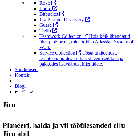
Rovo
Loom
Bitbucket
Jira Product Discovery
Guard
Trello
Teamwork Collection
Hoia kõik ühendatud
ühel platvormil, mida toidab Atlassian System of
Work.
Service Collection
Tõsta tugiteenuste
kvaliteeti, hoides kriitilised teenused töös ja
pakkudes lisaväärtust klientidele.
Sündmused
Kontakt
Blogi
ET
Jira
Planeeri, halda ja vii tööülesanded ellu
Jira abil