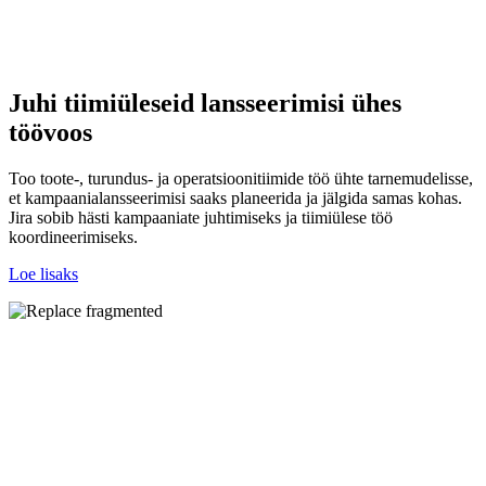
Juhi tiimiüleseid lansseerimisi ühes
töövoos
Too toote-, turundus- ja operatsioonitiimide töö ühte tarnemudelisse,
et kampaanialansseerimisi saaks planeerida ja jälgida samas kohas.
Jira sobib hästi kampaaniate juhtimiseks ja tiimiülese töö
koordineerimiseks.
Loe lisaks