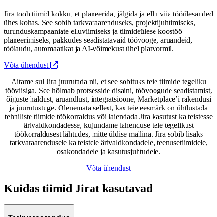
Jira toob tiimid kokku, et planeerida, jälgida ja ellu viia tööülesanded
ühes kohas. See sobib tarkvaraarenduseks, projektijuhtimiseks,
turunduskampaaniate elluviimiseks ja tiimideülese koostöö
planeerimiseks, pakkudes seadistatavaid töövooge, aruandeid,
töölaudu, automaatikat ja AI-võimekust ühel platvormil.
Võta ühendust
Aitame sul Jira juurutada nii, et see sobituks teie tiimide tegeliku
tööviisiga. See hõlmab protsesside disaini, töövoogude seadistamist,
õiguste haldust, aruandlust, integratsioone, Marketplace’i rakendusi
ja juurutustuge. Olenemata sellest, kas teie eesmärk on ühtlustada
tehniliste tiimide töökorraldus või laiendada Jira kasutust ka teistesse
ärivaldkondadesse, kujundame lahenduse teie tegelikust
töökorraldusest lähtudes, mitte üldise mallina. Jira sobib lisaks
tarkvaraarendusele ka teistele ärivaldkondadele, teenusetiimidele,
osakondadele ja kasutusjuhtudele.
Võta ühendust
Kuidas tiimid Jirat kasutavad