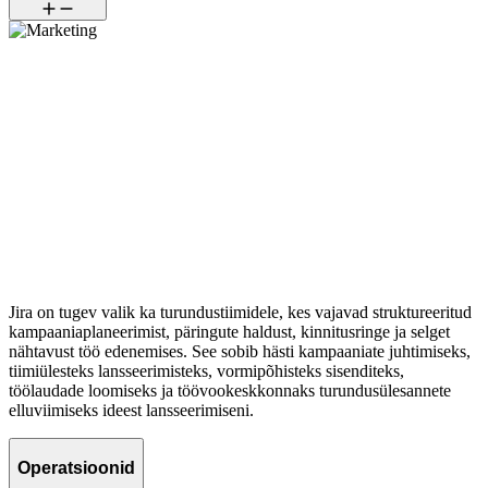
Jira on tugev valik ka turundustiimidele, kes vajavad struktureeritud
kampaaniaplaneerimist, päringute haldust, kinnitusringe ja selget
nähtavust töö edenemises. See sobib hästi kampaaniate juhtimiseks,
tiimiülesteks lansseerimisteks, vormipõhisteks sisenditeks,
töölaudade loomiseks ja töövookeskkonnaks turundusülesannete
elluviimiseks ideest lansseerimiseni.
Operatsioonid