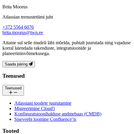
Brita Moorus
Atlassian teenustetiimi juht
+372 5564 6076
brita.moorus@twn.ee
Aitame sul selle mudeli läbi mõelda, puhtalt juurutada ning vajaduse
korral laiendada rakenduste, integratsioonide ja
planeerimisvõimekusega.
Saada päring
Jalus
Teenused
Teenused
Atlassiani toodete juurutamine
Migreerimine Cloud'i
Konfiguratsioonihalduse andmebaas (CMDB)
Siseveebi loomine Confluence’is
Tooted