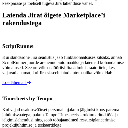
keskpärase ja tõeliselt tugeva Jira lahenduse vahel.
Laienda Jirat õigete Marketplace’i
rakendustega
ScriptRunner
Kui standardne Jira seadistus jääb funktsionaalsuses kitsaks, annab
ScriptRunner juurde arenenud automaatika ja laiemad kohandamise
võimalused. See on võimas tööriist Jira administraatoritele, kes
vajavad enamat, kui Jira sisseehitatud automaatika võimaldab.
Loe lähemalt
Timesheets by Tempo
Kui vajad usaldusväärset personali ajakulu jälgimist koos parema
juhtimisvaatega, pakub Tempo Timesheets struktureeritud tööaja
jälgimislahendusi ning seob tööajaandmed ressursiplaneerimise,
projektijuhtimise ja teekaartidega.