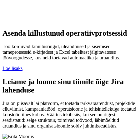
Asenda killustunud operatiivprotsessid
Too korduvad kinnitusringid, üleandmised ja sisemised
tarneprotsessid e-kirjadest ja Excel tabelitest jälgitavatesse
töövoogudesse, kus neid toetavad automaatika ja aruandlus.
Loe lisaks
Leiame ja loome sinu tiimile õige Jira
lahenduse
Jira on piisavalt lai platvorm, et toetada tarkvaraarendust, projektide
elluviimist, kampaaniatööd, operatsioone ja tehisintellektiga toetatud
koostööd ühes kohas. Väärtus tekib siis, kui see on õigesti
seadistatud: selge struktuur, toimivad töövood, läbimõeldud
aruandlus ja sinu organisatsioonile sobiv juhtimisseadistus.