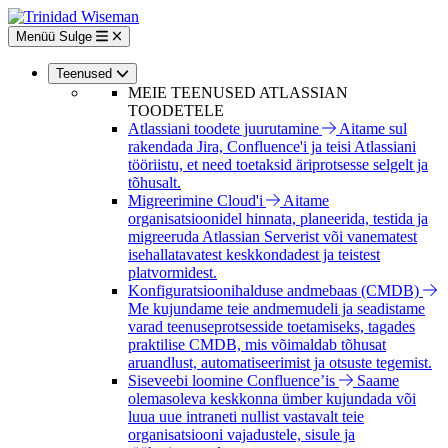
Liigu
edasi
Menüü
Sulge
põhisisu
juurde
Teenused
MEIE TEENUSED ATLASSIAN
TOODETELE
Atlassiani toodete juurutamine
Aitame sul
rakendada Jira, Confluence'i ja teisi Atlassiani
tööriistu, et need toetaksid äriprotsesse selgelt ja
tõhusalt.
Migreerimine Cloud'i
Aitame
organisatsioonidel hinnata, planeerida, testida ja
migreeruda Atlassian Serverist või vanematest
isehallatavatest keskkondadest ja teistest
platvormidest.
Konfiguratsioonihalduse andmebaas (CMDB)
Me kujundame teie andmemudeli ja seadistame
varad teenuseprotsesside toetamiseks, tagades
praktilise CMDB, mis võimaldab tõhusat
aruandlust, automatiseerimist ja otsuste tegemist.
Siseveebi loomine Confluence’is
Saame
olemasoleva keskkonna ümber kujundada või
luua uue intraneti nullist vastavalt teie
organisatsiooni vajadustele, sisule ja