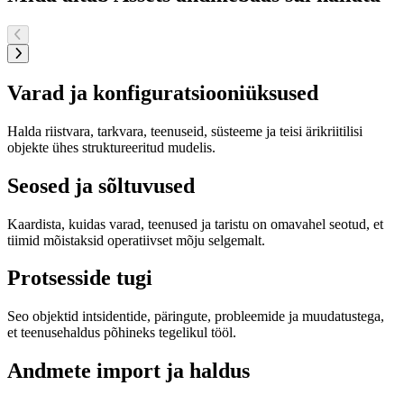
Varad ja konfiguratsiooniüksused
Halda riistvara, tarkvara, teenuseid, süsteeme ja teisi ärikriitilisi
objekte ühes struktureeritud mudelis.
Seosed ja sõltuvused
Kaardista, kuidas varad, teenused ja taristu on omavahel seotud, et
tiimid mõistaksid operatiivset mõju selgemalt.
Protsesside tugi
Seo objektid intsidentide, päringute, probleemide ja muudatustega,
et teenusehaldus põhineks tegelikul tööl.
Andmete import ja haldus