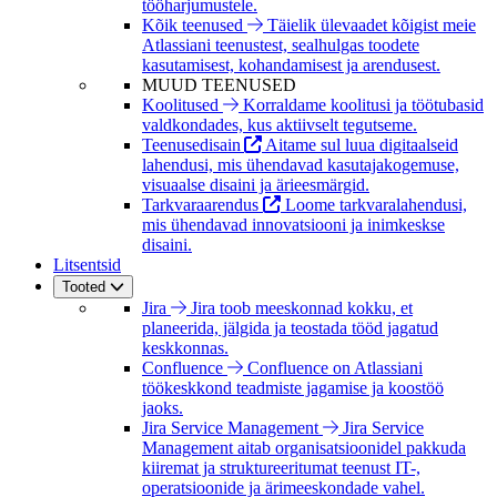
tööharjumustele.
Kõik teenused
Täielik ülevaadet kõigist meie
Atlassiani teenustest, sealhulgas toodete
kasutamisest, kohandamisest ja arendusest.
MUUD TEENUSED
Koolitused
Korraldame koolitusi ja töötubasid
valdkondades, kus aktiivselt tegutseme.
Teenusedisain
Aitame sul luua digitaalseid
lahendusi, mis ühendavad kasutajakogemuse,
visuaalse disaini ja ärieesmärgid.
Tarkvaraarendus
Loome tarkvaralahendusi,
mis ühendavad innovatsiooni ja inimkeskse
disaini.
Litsentsid
Tooted
Jira
Jira toob meeskonnad kokku, et
planeerida, jälgida ja teostada tööd jagatud
keskkonnas.
Confluence
Confluence on Atlassiani
töökeskkond teadmiste jagamise ja koostöö
jaoks.
Jira Service Management
Jira Service
Management aitab organisatsioonidel pakkuda
kiiremat ja struktureeritumat teenust IT-,
operatsioonide ja ärimeeskondade vahel.