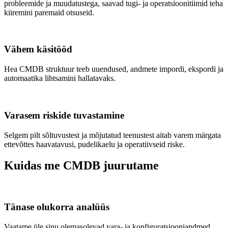
probleemide ja muudatustega, saavad tugi- ja operatsioonitiimid teha
kiiremini paremaid otsuseid.
Vähem käsitööd
Hea CMDB struktuur teeb uuendused, andmete impordi, ekspordi ja
automaatika lihtsamini hallatavaks.
Varasem riskide tuvastamine
Selgem pilt sõltuvustest ja mõjutatud teenustest aitab varem märgata
ettevõttes haavatavusi, pudelikaelu ja operatiivseid riske.
Kuidas me CMDB juurutame
Tänase olukorra analüüs
Vaatame üle sinu olemasolevad vara- ja konfiguratsiooniandmed,