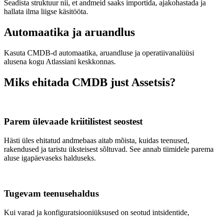
Seadista struktuur nii, et andmeid saaks importida, ajakohastada ja
hallata ilma liigse käsitööta.
Automaatika ja aruandlus
Kasuta CMDB-d automaatika, aruandluse ja operatiivanalüüsi
alusena kogu Atlassiani keskkonnas.
Miks ehitada CMDB just Assetsis?
Parem ülevaade kriitilistest seostest
Hästi üles ehitatud andmebaas aitab mõista, kuidas teenused,
rakendused ja taristu üksteisest sõltuvad. See annab tiimidele parema
aluse igapäevaseks halduseks.
Tugevam teenusehaldus
Kui varad ja konfiguratsiooniüksused on seotud intsidentide,