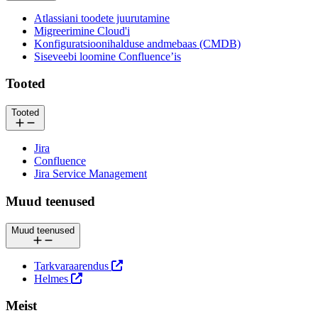
Atlassiani toodete juurutamine
Migreerimine Cloud'i
Konfiguratsioonihalduse andmebaas (CMDB)
Siseveebi loomine Confluence’is
Tooted
Tooted
Jira
Confluence
Jira Service Management
Muud teenused
Muud teenused
Tarkvaraarendus
Helmes
Meist