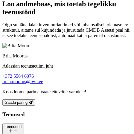
Loo andmebaas, mis toetab tegelikku
teenustööd
Olgu sul täna laiali inventuuriandmed või juba osaliselt olemasolev
struktuur, aitame sul kujundada ja juurutada CMDB Assetsi peal nii,
et see toetaks teenusehaldust, automaatikat ja paremat otsustamist.
Brita Moorus
Atlassian teenustetiimi juht
+372 5564 6076
brita.moorus@twn.ee
Koos loome parima vaate ettevõtte varadele!
Saada päring
Jalus
Teenused
Teenused