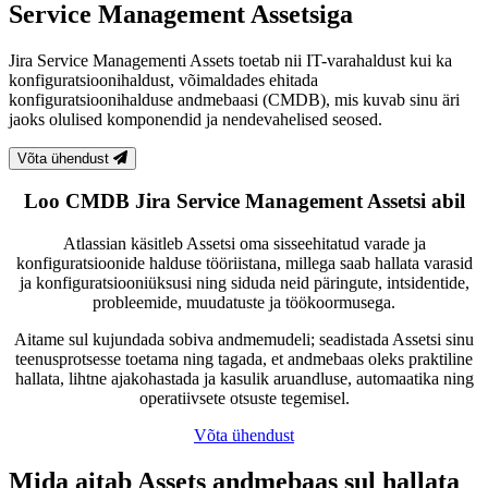
Service Management Assetsiga
Jira Service Managementi Assets toetab nii IT-varahaldust kui ka
konfiguratsioonihaldust, võimaldades ehitada
konfiguratsioonihalduse andmebaasi (CMDB), mis kuvab sinu äri
jaoks olulised komponendid ja nendevahelised seosed.
Võta ühendust
Loo CMDB Jira Service Management Assetsi abil
Atlassian käsitleb Assetsi oma sisseehitatud varade ja
konfiguratsioonide halduse tööriistana, millega saab hallata varasid
ja konfiguratsiooniüksusi ning siduda neid päringute, intsidentide,
probleemide, muudatuste ja töökoormusega.
Aitame sul kujundada sobiva andmemudeli; seadistada Assetsi sinu
teenusprotsesse toetama ning tagada, et andmebaas oleks praktiline
hallata, lihtne ajakohastada ja kasulik aruandluse, automaatika ning
operatiivsete otsuste tegemisel.
Võta ühendust
Mida aitab Assets andmebaas sul hallata