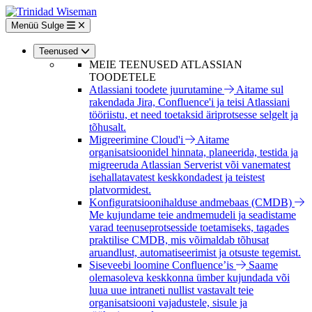
Liigu
edasi
Menüü
Sulge
põhisisu
juurde
Teenused
MEIE TEENUSED ATLASSIAN
TOODETELE
Atlassiani toodete juurutamine
Aitame sul
rakendada Jira, Confluence'i ja teisi Atlassiani
tööriistu, et need toetaksid äriprotsesse selgelt ja
tõhusalt.
Migreerimine Cloud'i
Aitame
organisatsioonidel hinnata, planeerida, testida ja
migreeruda Atlassian Serverist või vanematest
isehallatavatest keskkondadest ja teistest
platvormidest.
Konfiguratsioonihalduse andmebaas (CMDB)
Me kujundame teie andmemudeli ja seadistame
varad teenuseprotsesside toetamiseks, tagades
praktilise CMDB, mis võimaldab tõhusat
aruandlust, automatiseerimist ja otsuste tegemist.
Siseveebi loomine Confluence’is
Saame
olemasoleva keskkonna ümber kujundada või
luua uue intraneti nullist vastavalt teie
organisatsiooni vajadustele, sisule ja