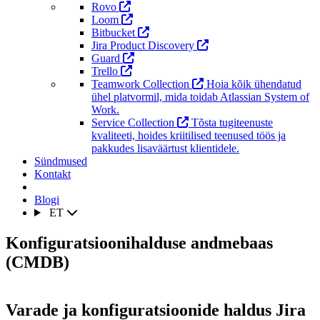
Rovo
Loom
Bitbucket
Jira Product Discovery
Guard
Trello
Teamwork Collection
Hoia kõik ühendatud
ühel platvormil, mida toidab Atlassian System of
Work.
Service Collection
Tõsta tugiteenuste
kvaliteeti, hoides kriitilised teenused töös ja
pakkudes lisaväärtust klientidele.
Sündmused
Kontakt
Blogi
ET
Konfiguratsioonihalduse andmebaas
(CMDB)
Varade ja konfiguratsioonide haldus Jira