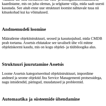
kaardistame, mis on juba olemas, ja selgitame välja, mida saab uuesti
kasutada. See aitab enne uue struktuuri loomist nähtavale tuua nii
kitsaskohad kui ka võimalused.
Andmemudeli loomine
Määratleme objektistruktuuri, seosed ja kasutusjuhud, mida CMDB
peab toetama. Assetsis ehitatakse see tavaliselt ühe või mitme
objektiskeemi kaudu, mis on kogu objekti- ja tüübiloogika alus.
Struktuuri juurutamine Assetsis
Loome Assetsis kategoriseeritud objektistruktuuri, impordime
andmed ja seome objektid Jira Service Managementi protsessidega,
nagu intsidendid, päringud, muudatused ja probleemid.
Automaatika ja süsteemide ühendamine