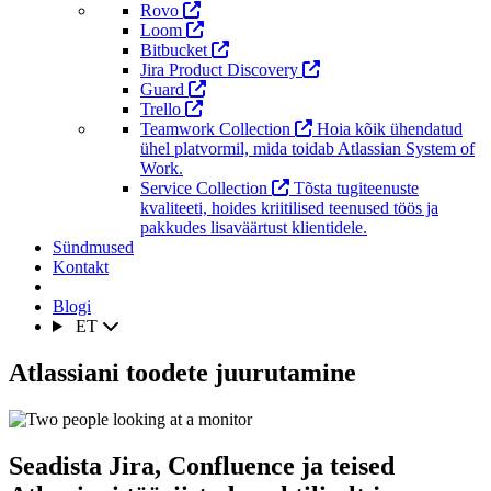
Rovo
Loom
Bitbucket
Jira Product Discovery
Guard
Trello
Teamwork Collection
Hoia kõik ühendatud
ühel platvormil, mida toidab Atlassian System of
Work.
Service Collection
Tõsta tugiteenuste
kvaliteeti, hoides kriitilised teenused töös ja
pakkudes lisaväärtust klientidele.
Sündmused
Kontakt
Blogi
ET
Atlassiani toodete juurutamine
Seadista Jira, Confluence ja teised