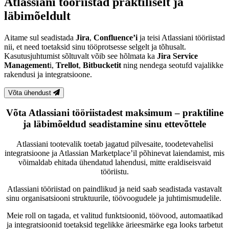
Atlassiani tööriistad praktiliselt ja
läbimõeldult
Aitame sul seadistada
Jira
,
Confluence’i
ja teisi Atlassiani tööriistad
nii, et need toetaksid sinu tööprotsesse selgelt ja tõhusalt.
Kasutusjuhtumist sõltuvalt võib see hõlmata ka
Jira Service
Management
i,
Trellot
,
Bitbucketit
ning nendega seotufd vajalikke
rakendusi ja integratsioone.
Võta ühendust
Võta Atlassiani tööriistadest maksimum – praktiline
ja läbimõeldud seadistamine sinu ettevõttele
Atlassiani tootevalik toetab jagatud pilvesaite, toodetevahelisi
integratsioone ja Atlassian Marketplace’il põhinevat laiendamist, mis
võimaldab ehitada ühendatud lahendusi, mitte eraldiseisvaid
tööriistu.
Atlassiani tööriistad on paindlikud ja neid saab seadistada vastavalt
sinu organisatsiooni struktuurile, töövoogudele ja juhtimismudelile.
Meie roll on tagada, et valitud funktsioonid, töövood, automaatikad
ja integratsioonid toetaksid tegelikke ärieesmärke ega looks tarbetut