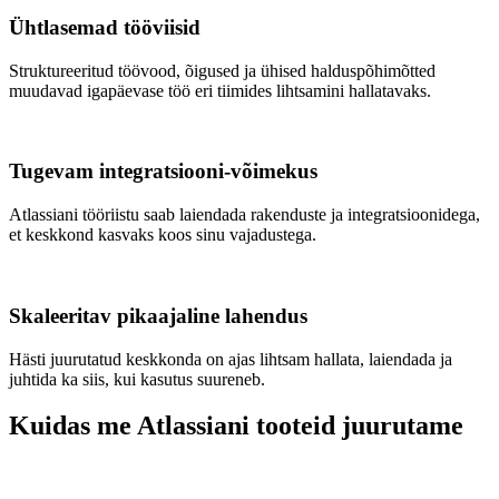
Ühtlasemad tööviisid
Struktureeritud töövood, õigused ja ühised halduspõhimõtted
muudavad igapäevase töö eri tiimides lihtsamini hallatavaks.
Tugevam integratsiooni-võimekus
Atlassiani tööriistu saab laiendada rakenduste ja integratsioonidega,
et keskkond kasvaks koos sinu vajadustega.
Skaleeritav pikaajaline lahendus
Hästi juurutatud keskkonda on ajas lihtsam hallata, laiendada ja
juhtida ka siis, kui kasutus suureneb.
Kuidas me Atlassiani tooteid juurutame