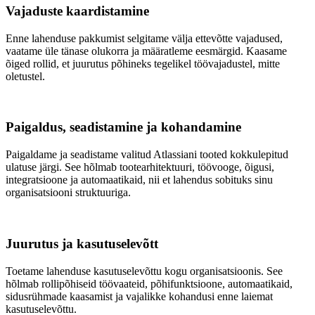
Vajaduste kaardistamine
Enne lahenduse pakkumist selgitame välja ettevõtte vajadused,
vaatame üle tänase olukorra ja määratleme eesmärgid. Kaasame
õiged rollid, et juurutus põhineks tegelikel töövajadustel, mitte
oletustel.
Paigaldus, seadistamine ja kohandamine
Paigaldame ja seadistame valitud Atlassiani tooted kokkulepitud
ulatuse järgi. See hõlmab tootearhitektuuri, töövooge, õigusi,
integratsioone ja automaatikaid, nii et lahendus sobituks sinu
organisatsiooni struktuuriga.
Juurutus ja kasutuselevõtt
Toetame lahenduse kasutuselevõttu kogu organisatsioonis. See
hõlmab rollipõhiseid töövaateid, põhifunktsioone, automaatikaid,
sidusrühmade kaasamist ja vajalikke kohandusi enne laiemat
kasutuselevõttu.