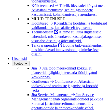
tööharjumustele.
Kõik teenused
Täielik ülevaadet kõigist meie
Atlassiani teenustest, sealhulgas toodete
kasutamisest, kohandamisest ja arendusest.
MUUD TEENUSED
Koolitused
Korraldame koolitusi ja töötubasid
valdkondades, kus aktiivselt tegutseme.
Teenusedisain
Aitame sul luua digitaalseid
lahendusi, mis ühendavad kasutajakogemuse,
visuaalse disaini ja ärieesmärgid.
Tarkvaraarendus
Loome tarkvaralahendusi,
mis ühendavad innovatsiooni ja inimkeskse
disaini.
Litsentsid
Tooted
Jira
Jira toob meeskonnad kokku, et
planeerida, jälgida ja teostada tööd jagatud
keskkonnas.
Confluence
Confluence on Atlassiani
töökeskkond teadmiste jagamise ja koostöö
jaoks.
Jira Service Management
Jira Service
Management aitab organisatsioonidel pakkuda
kiiremat ja struktureeritumat teenust IT-,
operatsioonide ja ärimeeskondade vahel.