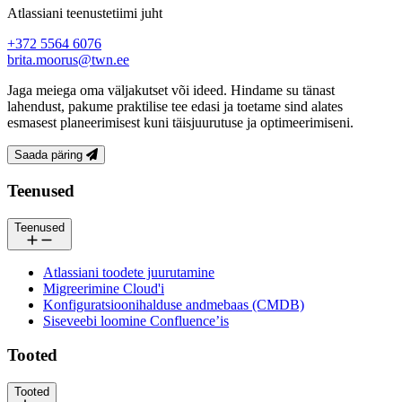
Atlassiani teenustetiimi juht
+372 5564 6076
brita.moorus@twn.ee
Jaga meiega oma väljakutset või ideed. Hindame su tänast
lahendust, pakume praktilise tee edasi ja toetame sind alates
esmasest planeerimisest kuni täisjuurutuse ja optimeerimiseni.
Saada päring
Jalus
Teenused
Teenused
Atlassiani toodete juurutamine
Migreerimine Cloud'i
Konfiguratsioonihalduse andmebaas (CMDB)
Siseveebi loomine Confluence’is
Tooted
Tooted