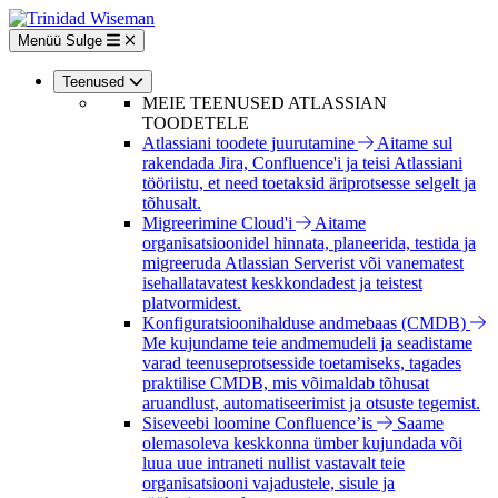
Liigu
edasi
Menüü
Sulge
põhisisu
juurde
Teenused
MEIE TEENUSED ATLASSIAN
TOODETELE
Atlassiani toodete juurutamine
Aitame sul
rakendada Jira, Confluence'i ja teisi Atlassiani
tööriistu, et need toetaksid äriprotsesse selgelt ja
tõhusalt.
Migreerimine Cloud'i
Aitame
organisatsioonidel hinnata, planeerida, testida ja
migreeruda Atlassian Serverist või vanematest
isehallatavatest keskkondadest ja teistest
platvormidest.
Konfiguratsioonihalduse andmebaas (CMDB)
Me kujundame teie andmemudeli ja seadistame
varad teenuseprotsesside toetamiseks, tagades
praktilise CMDB, mis võimaldab tõhusat
aruandlust, automatiseerimist ja otsuste tegemist.
Siseveebi loomine Confluence’is
Saame
olemasoleva keskkonna ümber kujundada või
luua uue intraneti nullist vastavalt teie
organisatsiooni vajadustele, sisule ja