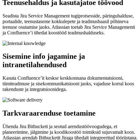
Teenusehaldus ja kasutajatoe töövood
Seadista Jira Service Management tugiprotsesside, päringuhalduse,
portaalide, teenustaseme kokkulepete ja teadmusbaasil põhineva
teenuse osutamise jaoks. Atlassian toetab Jira Service Managementi
ja Confluence’i tihedat koostööd teadmushalduseks.
Sisemine info jagamine ja
intranetilahendused
Kasuta Confluence’it keskse keskkonnana dokumentatsiooni,
tiimiteadmuse ja sisekommunikatsiooni jaoks, vajaduse korral koos
rakenduste ja integratsioonidega.
Tarkvaraarenduse toetamine
Ühenda Jira Bitbucketi ja seotud arendustöövoogudega, et
planeerimine, jälgimine ja koodikoostöö toimiksid sujuvamalt koos.
Atlassian arendab Bitbucketit Jiraga tihedalt integreeritud tööriistana.