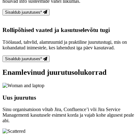
hoiavad info süsteemide vahel liikumas.
Sisaldub juurutuses*
Rollipõhised vaated ja kasutuselevõtu tugi
Töölauad, tahvlid, alamruumid ja praktiline juurutustugi, mis on
kohandatud inimestele, kes lahendust iga päev kasutavad.
Sisaldub juurutuses*
Enamlevinud juurutusolukorrad
Uus juurutus
Sinu organisatsioon võtab Jira, Confluence’i või Jira Service
Managementi kasutusele esimest korda ja vajab kohe algusest peale
abi.