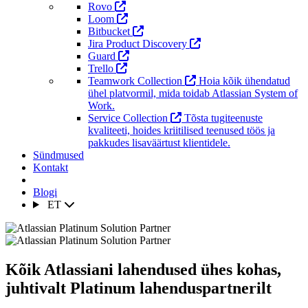
Rovo
Loom
Bitbucket
Jira Product Discovery
Guard
Trello
Teamwork Collection
Hoia kõik ühendatud
ühel platvormil, mida toidab Atlassian System of
Work.
Service Collection
Tõsta tugiteenuste
kvaliteeti, hoides kriitilised teenused töös ja
pakkudes lisaväärtust klientidele.
Sündmused
Kontakt
Blogi
ET
Kõik Atlassiani lahendused ühes kohas,
juhtivalt Platinum lahenduspartnerilt