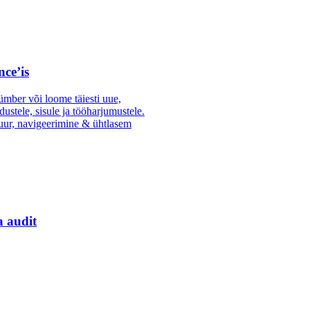
nce’is
mber või loome täiesti uue,
dustele, sisule ja tööharjumustele.
uur, navigeerimine & ühtlasem
a audit