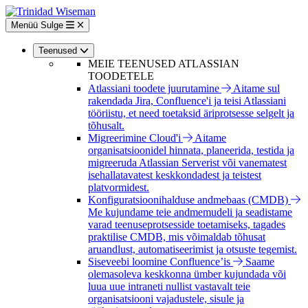
Liigu
edasi
Menüü
Sulge
põhisisu
juurde
Teenused
MEIE TEENUSED ATLASSIAN
TOODETELE
Atlassiani toodete juurutamine
Aitame sul
rakendada Jira, Confluence'i ja teisi Atlassiani
tööriistu, et need toetaksid äriprotsesse selgelt ja
tõhusalt.
Migreerimine Cloud'i
Aitame
organisatsioonidel hinnata, planeerida, testida ja
migreeruda Atlassian Serverist või vanematest
isehallatavatest keskkondadest ja teistest
platvormidest.
Konfiguratsioonihalduse andmebaas (CMDB)
Me kujundame teie andmemudeli ja seadistame
varad teenuseprotsesside toetamiseks, tagades
praktilise CMDB, mis võimaldab tõhusat
aruandlust, automatiseerimist ja otsuste tegemist.
Siseveebi loomine Confluence’is
Saame
olemasoleva keskkonna ümber kujundada või
luua uue intraneti nullist vastavalt teie
organisatsiooni vajadustele, sisule ja