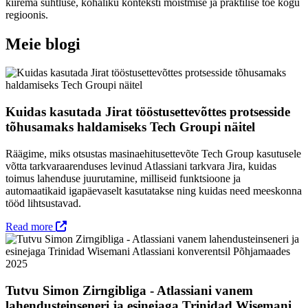
kiirema suhtluse, kohaliku konteksti mõistmise ja praktilise toe kogu
regioonis.
Meie blogi
Kuidas kasutada Jirat tööstusettevõttes protsesside
tõhusamaks haldamiseks Tech Groupi näitel
Räägime, miks otsustas masinaehitusettevõte Tech Group kasutusele
võtta tarkvaraarenduses levinud Atlassiani tarkvara Jira, kuidas
toimus lahenduse juurutamine, milliseid funktsioone ja
automaatikaid igapäevaselt kasutatakse ning kuidas need meeskonna
tööd lihtsustavad.
Read more
Tutvu Simon Zirngibliga - Atlassiani vanem
lahendusteinseneri ja esinejaga Trinidad Wisemani