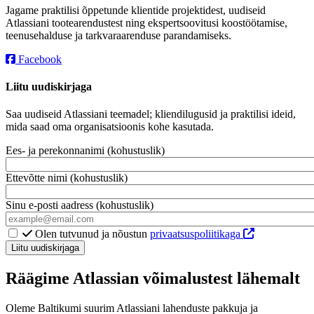
Jagame praktilisi õppetunde klientide projektidest, uudiseid
Atlassiani tootearendustest ning ekspertsoovitusi koostöötamise,
teenusehalduse ja tarkvaraarenduse parandamiseks.
Facebook
Liitu uudiskirjaga
Saa uudiseid Atlassiani teemadel; kliendilugusid ja praktilisi ideid,
mida saad oma organisatsioonis kohe kasutada.
Ees- ja perekonnanimi (kohustuslik)
Ettevõtte nimi (kohustuslik)
Sinu e-posti aadress (kohustuslik)
Olen
Olen tutvunud ja nõustun
privaatsuspoliitikaga
tutvunud
ning
nõustun
Räägime Atlassian võimalustest lähemalt
privaatsustingimustega
Oleme Baltikumi suurim Atlassiani lahenduste pakkuja ja