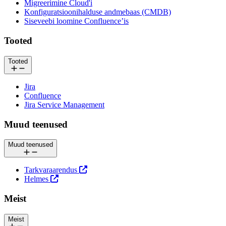
Migreerimine Cloud'i
Konfiguratsioonihalduse andmebaas (CMDB)
Siseveebi loomine Confluence’is
Tooted
Tooted
Jira
Confluence
Jira Service Management
Muud teenused
Muud teenused
Tarkvaraarendus
Helmes
Meist
Meist