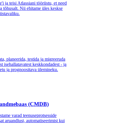
 ja teisi Atlassiani tööriistu, et need
ja tõhusalt. Nii ehitame üles keskse
iistavaliku.
ta, planeerida, testida ja migreeruda
t isehallatavatest keskkondadest - ja
retu ja prognoositava ülemineku.
e andmebaas (CMDB)
tame varad teenuseprotsesside
at aruandlust, automatiseerimist kui