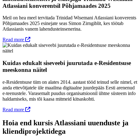
Atlassiani konverentsil Põhjamaades 2025
Meil on hea meel tervitada Trinidad Wisemani Atlassiani konverents
Põhjamaades 2025 esinejate seas Simon Zirngiblit, kes töötab
Atlassianis vanem lahendusteinsenerina.
Read more
Kuidas edukalt siseveebi juurutada e-Residentsuse
meeskonna näitel
e-Residentsuse tiim on alates 2014. aastast tööd teinud selle nimel, et
anda ettevõtjatele üle maailma digitaalne juurdepääs Eesti arenenud
e-teenustele. Varasemalt puudus organisatsioonil ühtne süsteem info
haldamiseks, mis tõi kaasa mitmeid kitsaskohti.
Read more
Hoia end kursis Atlassiani uuenduste ja
kliendiprojektidega