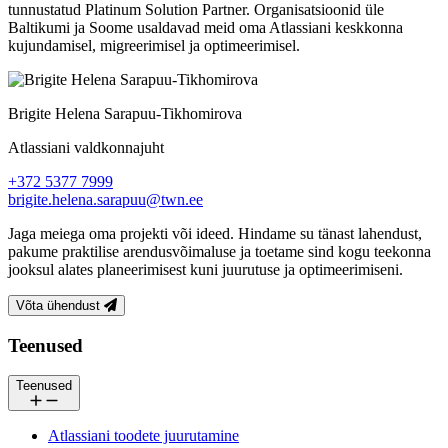
tunnustatud Platinum Solution Partner. Organisatsioonid üle
Baltikumi ja Soome usaldavad meid oma Atlassiani keskkonna
kujundamisel, migreerimisel ja optimeerimisel.
Brigite Helena Sarapuu-Tikhomirova
Atlassiani valdkonnajuht
+372 5377 7999
brigite.helena.sarapuu@twn.ee
Jaga meiega oma projekti või ideed. Hindame su tänast lahendust,
pakume praktilise arendusvõimaluse ja toetame sind kogu teekonna
jooksul alates planeerimisest kuni juurutuse ja optimeerimiseni.
Võta ühendust
Jalus
Teenused
Teenused
Atlassiani toodete juurutamine