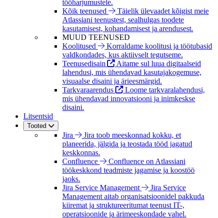
tööharjumustele.
Kõik teenused
Täielik ülevaadet kõigist meie
Atlassiani teenustest, sealhulgas toodete
kasutamisest, kohandamisest ja arendusest.
MUUD TEENUSED
Koolitused
Korraldame koolitusi ja töötubasid
valdkondades, kus aktiivselt tegutseme.
Teenusedisain
Aitame sul luua digitaalseid
lahendusi, mis ühendavad kasutajakogemuse,
visuaalse disaini ja ärieesmärgid.
Tarkvaraarendus
Loome tarkvaralahendusi,
mis ühendavad innovatsiooni ja inimkeskse
disaini.
Litsentsid
Tooted
Jira
Jira toob meeskonnad kokku, et
planeerida, jälgida ja teostada tööd jagatud
keskkonnas.
Confluence
Confluence on Atlassiani
töökeskkond teadmiste jagamise ja koostöö
jaoks.
Jira Service Management
Jira Service
Management aitab organisatsioonidel pakkuda
kiiremat ja struktureeritumat teenust IT-,
operatsioonide ja ärimeeskondade vahel.