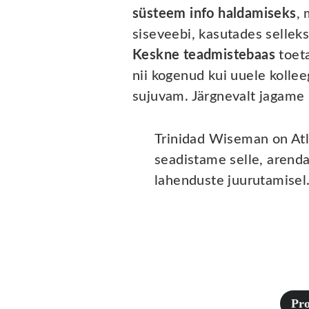
süsteem info haldamiseks
,
siseveebi, kasutades sellek
Keskne teadmistebaas
toeta
nii kogenud kui uuele kolle
sujuvam. Järgnevalt jagame 
Trinidad Wiseman on Atla
seadistame selle, arenda
lahenduste juurutamisel
Pr