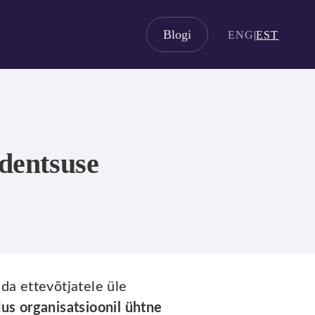
Blogi
ENG
|
EST
identsuse
nda ettevõtjatele üle
us organisatsioonil ühtne