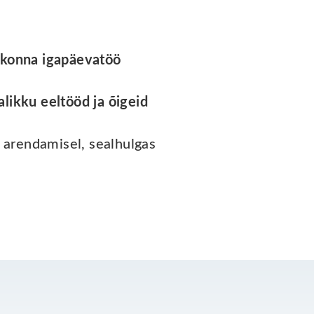
konna igapäevatöö
alikku eeltööd ja õigeid
 arendamisel, sealhulgas