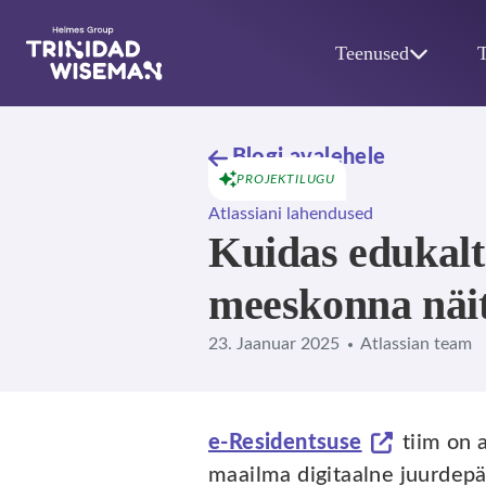
Skip to main content
Teenused
Blogi avalehele
PROJEKTILUGU
Atlassiani lahendused
Kuidas edukalt
meeskonna näit
23. Jaanuar 2025
Atlassian team
e-Residentsuse
tiim on a
maailma digitaalne juurdep