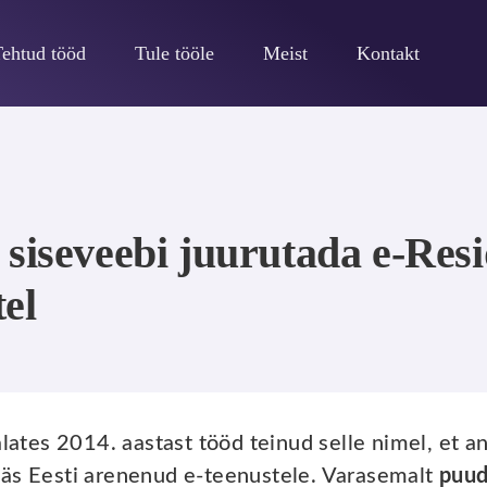
Tehtud tööd
Tule tööle
Meist
Kontakt
 siseveebi juurutada e-Res
el
lates 2014. aastast tööd teinud selle nimel, et a
ääs Eesti arenenud e-teenustele. Varasemalt
puud