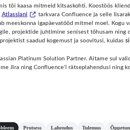
 mis tõi kaasa mitmeid kitsaskohti. Koostöös klie
s
Atlassiani
tarkvara Confluence ja selle lisara
b meeskonna igapäevatööd mitmel moel. Kogu vajal
egile, projektide juhtimine senisest tõhusam nin
projektist saadud kogemust ja soovitusi, kuidas
s
ssian Platinum Solution Partner. Aitame sul valid
me Jira ning Confluence'i rätseplahendusi ning k
.
obleem
Protsess
Lahendus
Tulemus
Õppetun