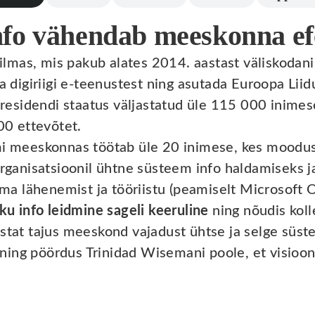
nfo vähendab meeskonna efe
ilmas, mis pakub alates 2014. aastast väliskodani
 digiriigi e-teenustest ning asutada Euroopa Lii
residendi staatus väljastatud üle 115 000 inimes
00 ettevõtet.
 meeskonnas töötab üle 20 inimese, kes moodus
ganisatsioonil ühtne süsteem info haldamiseks ja
ma lähenemist ja tööriistu (peamiselt Microsoft 
iku info leidmine sageli keeruline
ning nõudis koll
at tajus meeskond vajadust ühtse ja selge süste
ning pöördus Trinidad Wisemani poole, et visioon 