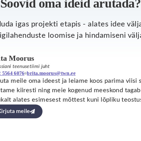
Soovid oma ideid arutada?
da igas projekti etapis - alates idee väl
igilahenduste loomise ja hindamiseni välj
ita Moorus
ssiani teenusetiimi juht
 5564 6076
brita.moorus@twn.ee
juta meile oma ideest ja leiame koos parima viisi s
tame kiiresti ning meie kogenud meeskond tagab,
kalt alates esimesest mõttest kuni lõpliku teostu
irjuta meile