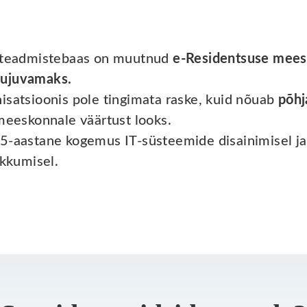
d teadmistebaas on muutnud
e-Residentsuse mees
sujuvamaks.
isatsioonis pole tingimata raske, kuid nõuab
põhj
meeskonnale väärtust looks.
5-aastane kogemus IT-süsteemide disainimisel ja
kkumisel.