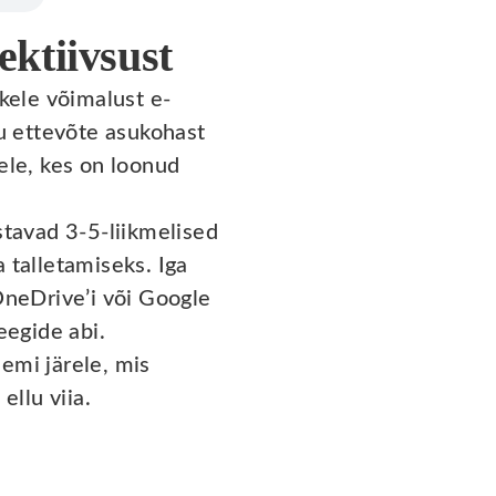
ktiivsust
kele võimalust e-
du ettevõte asukohast
ele, kes on loonud
tavad 3-5-liikmelised
 talletamiseks. Iga
OneDrive’i või Google
eegide abi.
emi järele, mis
ellu viia.