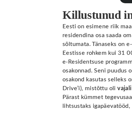
Killustunud i
Eesti on esimene riik maa
residendina osa saada oma
sõltumata. Tänaseks on e-
Eestisse rohkem kui 31 0
e-Residentsuse programmi
osakonnad. Seni puudus or
osakond kasutas selleks o
Drive’i), mistõttu oli
vajal
Pärast kümmet tegevusaast
lihtsustaks igapäevatööd, 