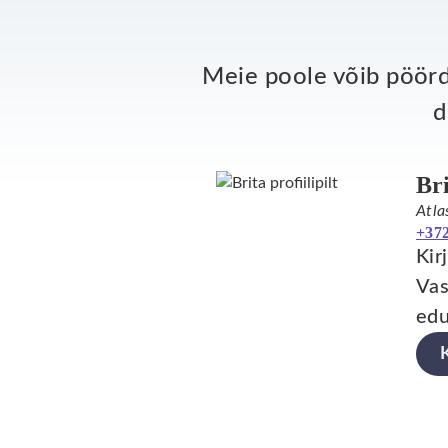
Meie poole võib pöördu
d
Br
Atla
+372
Kir
Vas
edu
K