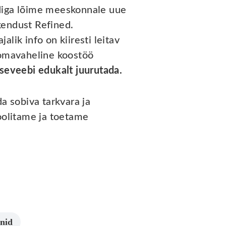
ndiga lõime meeskonnale uue
kendust Refined.
ik info on kiiresti leitav
g omavaheline koostöö
iseveebi edukalt juurutada.
a sobiva tarkvara ja
oolitame ja toetame
nid