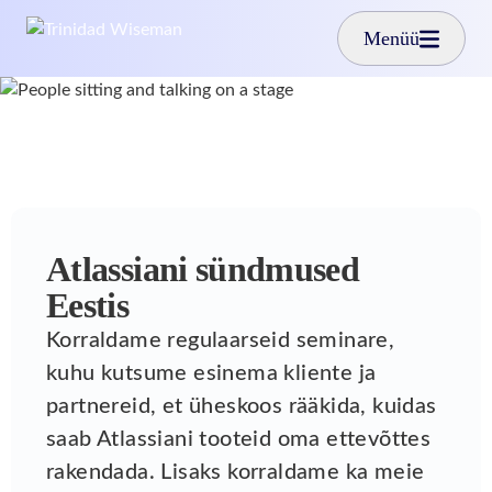
Liigu edasi põhisisu juurde
Menüü
Atlassiani sündmused
Eestis
Korraldame regulaarseid seminare,
kuhu kutsume esinema kliente ja
partnereid, et üheskoos rääkida, kuidas
saab Atlassiani tooteid oma ettevõttes
rakendada. Lisaks korraldame ka meie