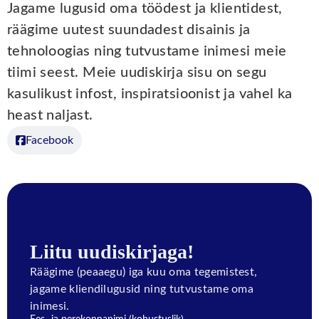
Jagame lugusid oma töödest ja klientidest,
räägime uutest suundadest disainis ja
tehnoloogias ning tutvustame inimesi meie
tiimi seest. Meie uudiskirja sisu on segu
kasulikust infost, inspiratsioonist ja vahel ka
heast naljast.
Facebook
Liitu uudiskirjaga!
Räägime (peaaegu) iga kuu oma tegemistest,
jagame kliendilugusid ning tutvustame oma
inimesi.