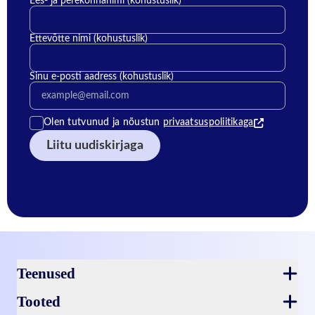
Ees- ja perekonnanimi (kohustuslik)
Ettevõtte nimi (kohustuslik)
Sinu e-posti aadress (kohustuslik)
Olen tutvunud ning nõustun privaatsustingimustega
Olen tutvunud ja nõustun
privaatsuspoliitikaga
Jalus
Teenused
Tooted