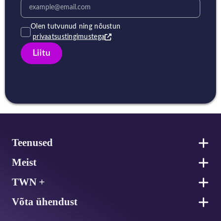
Olen tutvunud ning nõustun
privaatsustingimustega
Liitu
Jalus
Teenused
Meist
TWN +
Võta ühendust