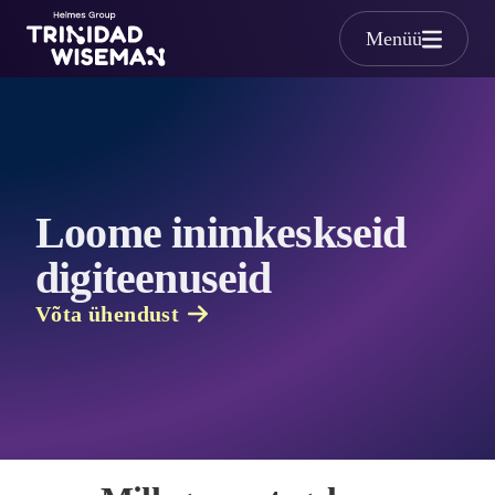
Skip to main content
Menüü
Trinidad Wiseman
Loome inimkeskseid
digiteenuseid
Võta ühendust