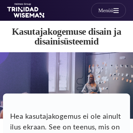
Skip to main content
Menüü
Kasutajakogemuse disain (U
Kasutajakogemuse disain ja
disainisüsteemid
Hea kasutajakogemus ei ole ainult
ilus ekraan. See on teenus, mis on