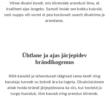
Viime disaini koodi, mis kiirendab arendust ilma, et
kvaliteet ajas langeks. Samuti hoiab see kokku kulusid,
sest nuppu või vormi ei pea korduvalt uuesti disainima ja
arendama.
Ühtlane ja ajas järjepidev
brändikogemus
Kõik kanalid ja lahendused räägivad sama keelt ning
kasutaja tunneb su brändi ära ka logota. Disainisüsteem
aitab hoida brändi järjepidevana ka siis, kui tooteid ja
turge lisandub, tiim kasvab ning arendus kiireneb.