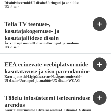
Disainisüsteemid
UI disain
Uuringud ja analüüs
UX disain
Telia TV teenuse-,
kasutajakogemuse- ja
kasutajaliidese disain
Ärikontseptsioon
UI disain
Uuringud ja analüüs
UX disain
EEA erinevate veebiplatvormide
kasutatavuse ja sisu parendamine
Kasutajatestid
Ligipääsetavus
Navigatsioonitestid
UI disain
Uuringud ja analüüs
UX disain
WCAG
Tööelu infosüsteemi iseteeninduse
arendus
Kasutajauuringud
Tarkvaraarendus
UI disain
UX disain