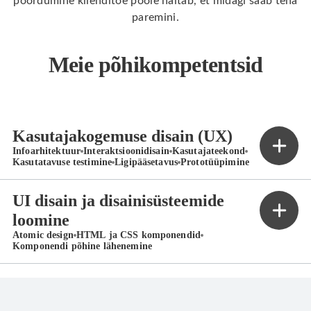
pöördumine klienditoe poole näitab, et midagi saab teha
paremini.
Meie põhikompetentsid
Kasutajakogemuse disain (UX)
Infoarhitektuur
Interaktsioonidisain
Kasutajateekond
Kasutatavuse testimine
Ligipääsetavus
Prototüüpimine
UI disain ja disainisüsteemide
loomine
Atomic design
HTML ja CSS komponendid
Komponendi põhine lähenemine