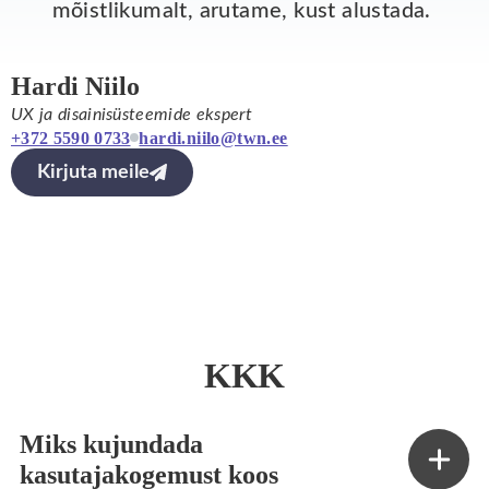
mõistlikumalt, arutame, kust alustada.
Hardi Niilo
UX ja disainisüsteemide ekspert
+372 5590 0733
hardi.niilo@twn.ee
Kirjuta meile
KKK
Miks kujundada
kasutajakogemust koos