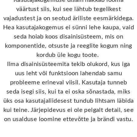
Kasutajakogemuse disain hakkab looma
väärtust siis, kui see lähtub tegelikest
vajadustest ja on seotud äriliste eesmärkidega.
Hea kasutajakogemus ei sünni lehe kaupa, vaid
seda hoiab koos disainisüsteem, mis on
komponentide, otsuste ja reeglite kogum ning
kordub üle kogu toote.
Ilma disainisüsteemita tekib olukord, kus iga
uus leht või funktsioon lahendab samu
probleeme erineval viisil. Kasutaja tunneb
seda isegi siis, kui ta ei oska sõnastada, miks
üks osa kasutajaliidesest tundub lihtsam läbida
kui teine. Järjepidevus ei ole pelgalt detail, see
on usalduse loomine ettevõtte ja brändi vastu.