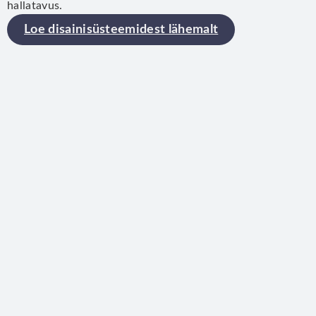
hallatavus.
Loe disainisüsteemidest lähemalt