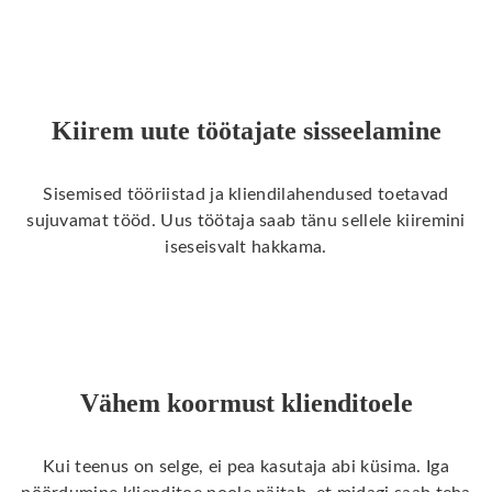
Kiirem uute töötajate sisseelamine
Sisemised tööriistad ja kliendilahendused toetavad
sujuvamat tööd. Uus töötaja saab tänu sellele kiiremini
iseseisvalt hakkama.
Vähem koormust klienditoele
Kui
teenus
on
selge
,
ei
pea
kasutaja
abi
küsima
.
Iga