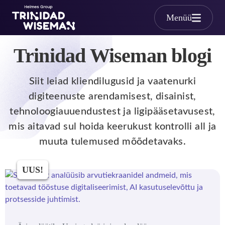
Skip to main content
Menüü
Trinidad Wiseman blogi
Siit leiad kliendilugusid ja vaatenurki
digiteenuste arendamisest, disainist,
tehnoloogiauuendustest ja ligipääsetavusest,
mis aitavad sul hoida keerukust kontrolli all ja
muuta tulemused mõõdetavaks.
UUS!