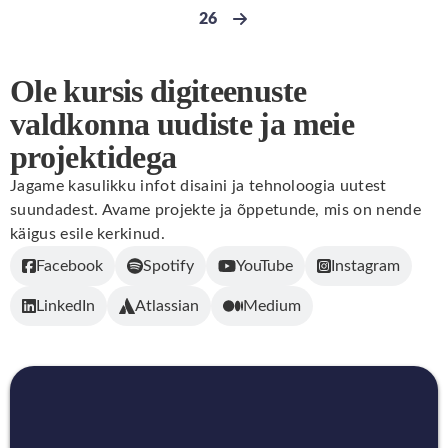
26
Go to page
Next page
Ole kursis digiteenuste
valdkonna uudiste ja meie
projektidega
Jagame kasulikku infot disaini ja tehnoloogia uutest
suundadest. Avame projekte ja õppetunde, mis on nende
käigus esile kerkinud.
Facebook
Spotify
YouTube
Instagram
LinkedIn
Atlassian
Medium