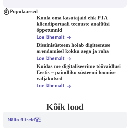
Populaarsed
Kuula oma kasutajaid ehk PTA
kliendiportaali teenuste analüüsi
õppetunnid
Loe lähemalt
Disainisüsteem hoiab digiteenuse
arendamisel kokku aega ja raha
Loe lähemalt
Kuidas me digitaliseerime töövaidlusi
Eestis – paindliku süsteemi loomise
väljakutsed
Loe lähemalt
Kõik lood
Näita filtreid