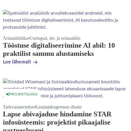
Ärianalüütika
Uuringud, äri- ja eelanalüüs
Tööstuse digitaliseerimine AI abil: 10
praktilist sammu alustamiseks
Loe lähemalt
PROJEKTILUGU
Tarkvaraarendus
Kasutajakogemuse disain
Lapse abivajaduse hindamine STAR
infosüsteemis: projektist pikaajalise
partnerluseni