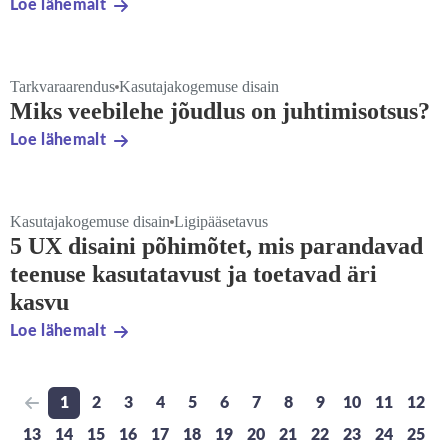
Loe lähemalt
Tarkvaraarendus
Kasutajakogemuse disain
Miks veebilehe jõudlus on juhtimisotsus?
Loe lähemalt
Kasutajakogemuse disain
Ligipääsetavus
5 UX disaini põhimõtet, mis parandavad
teenuse kasutatavust ja toetavad äri
kasvu
Loe lähemalt
1
2
3
4
5
6
7
8
9
10
11
12
Previous page
Go to page
Go to page
Go to page
Go to page
Go to page
Go to page
Go to page
Go to page
Go to page
Go to page
Go to pa
Go t
13
14
15
16
17
18
19
20
21
22
23
24
25
Go to page
Go to page
Go to page
Go to page
Go to page
Go to page
Go to page
Go to page
Go to page
Go to page
Go to page
Go to pa
Go t