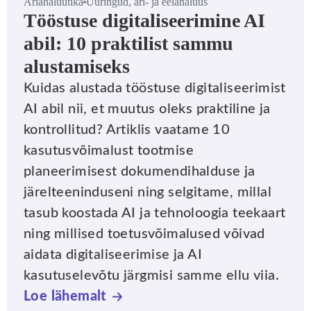
Ärianalüütika
Uuringud, äri- ja eelanalüüs
Tööstuse digitaliseerimine AI
abil: 10 praktilist sammu
alustamiseks
Kuidas alustada tööstuse digitaliseerimist
AI abil nii, et muutus oleks praktiline ja
kontrollitud? Artiklis vaatame 10
kasutusvõimalust tootmise
planeerimisest dokumendihalduse ja
järelteeninduseni ning selgitame, millal
tasub koostada AI ja tehnoloogia teekaart
ning millised toetusvõimalused võivad
aidata digitaliseerimise ja AI
kasutuselevõtu järgmisi samme ellu viia.
Loe lähemalt