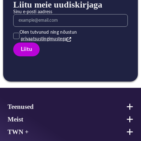
Liitu meie uudiskirjaga
Sinu e-posti aadress
Olen tutvunud ning nõustun
privaatsustingimustega
Liitu
Jalus
Teenused
Meist
TWN +