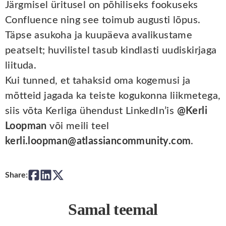
Järgmisel üritusel on põhiliseks fookuseks
Confluence ning see toimub augusti lõpus.
Täpse asukoha ja kuupäeva avalikustame
peatselt; huvilistel tasub kindlasti uudiskirjaga
liituda.
Kui tunned, et tahaksid oma kogemusi ja
mõtteid jagada ka teiste kogukonna liikmetega,
siis võta Kerliga ühendust LinkedIn’is
@Kerli
Loopman
või meili teel
kerli.loopman@atlassiancommunity.com
.
Share:
Samal teemal