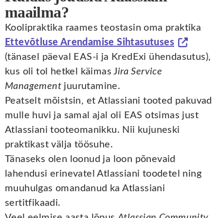
maailma?
Koolipraktika raames teostasin oma praktika
Ettevõtluse Arendamise Sihtasutuses
(tänasel päeval EAS-i ja KredExi ühendasutus),
kus oli tol hetkel käimas J
ira Service
Management
juurutamine.
Peatselt mõistsin, et Atlassiani tooted pakuvad
mulle huvi ja samal ajal oli EAS otsimas just
Atlassiani tooteomanikku. Nii kujuneski
praktikast välja töösuhe.
Tänaseks olen loonud ja loon põnevaid
lahendusi erinevatel Atlassiani toodetel ning
muuhulgas omandanud ka Atlassiani
sertitfikaadi.
Veel eelmise aasta lõpus
Atlassian Community