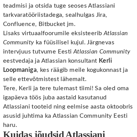
teadmisi ja otsida tuge seoses Atlassiani
tarkvaratööriistadega, sealhulgas Jira,
Confluence, Bitbucket jm.
Lisaks virtuaalfoorumile eksisteerib
Atlassian
Community
ka füüsilisel kujul. Järgnevas
intervjuus tutvume Eesti
Atlassian Community
eestvedaja ja Atlassian konsultant
Kerli
Loopmaniga
, kes räägib meile kogukonnast ja
selle ettevõtmistest lähemalt.
Tere, Kerli ja tere tulemast tiimi! Sa oled oma
igapäeva töös juba aastaid kasutanud
Atlassiani tooteid ning eelmise aasta oktoobris
asusid juhtima ka Atlassian Community Eesti
haru.
Kuidas jõudsid Atlassiani