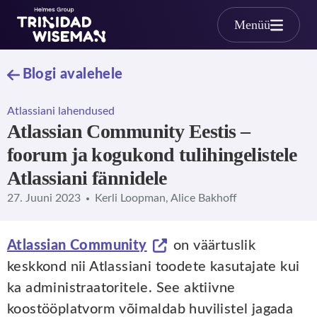
Skip to main content
Menüü
Blogi avalehele
Atlassiani lahendused
Atlassian Community Eestis –
foorum ja kogukond tulihingelistele
Atlassiani fännidele
27. Juuni 2023
Kerli Loopman, Alice Bakhoff
Atlassian Community
on väärtuslik
keskkond nii Atlassiani toodete kasutajate kui
ka administraatoritele. See aktiivne
koostööplatvorm võimaldab huvilistel jagada