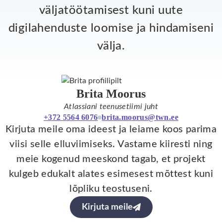
väljatöötamisest kuni uute
digilahenduste loomise ja hindamiseni
välja.
Brita Moorus
Atlassiani teenusetiimi juht
+372 5564 6076
brita.moorus@twn.ee
Kirjuta meile oma ideest ja leiame koos parima
viisi selle elluviimiseks. Vastame kiiresti ning
meie kogenud meeskond tagab, et projekt
kulgeb edukalt alates esimesest mõttest kuni
lõpliku teostuseni.
Kirjuta meile