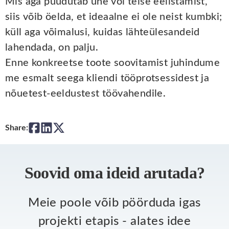
Mis aga puudutab ühe või teise eelistamist,
siis võib öelda, et ideaalne ei ole neist kumbki;
küll aga võimalusi, kuidas lähteülesandeid
lahendada, on palju.
Enne konkreetse toote soovitamist juhindume
me esmalt seega kliendi tööprotsessidest ja
nõuetest-eeldustest töövahendile.
Share:
Soovid oma ideid arutada?
Meie poole võib pöörduda igas
projekti etapis - alates idee