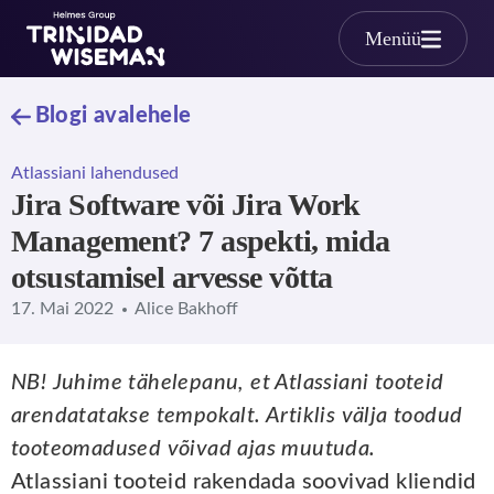
Skip to main content
Menüü
Blogi avalehele
Atlassiani lahendused
Jira Software või Jira Work
Management? 7 aspekti, mida
otsustamisel arvesse võtta
17. Mai 2022
Alice Bakhoff
NB! Juhime tähelepanu, et Atlassiani tooteid
arendatatakse tempokalt. Artiklis välja toodud
tooteomadused võivad ajas muutuda.
Atlassiani tooteid rakendada soovivad kliendid