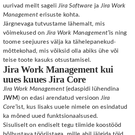
uurivad meilt sageli
Jira Software
ja
Jira Work
Management
erisuste kohta.
Järgnevaga tutvustame lähemalt, mis
võimekused on
Jira Work Management
’is ning
toome seejuures välja ka tähelepanekud-
mõttekohad, mis võiksid olla abiks ühe või
teise toote kasuks otsustamisel.
Jira Work Management kui
uues kuues Jira Core
Jira Work Management
(edaspidi lühendina
JWM
) on edasi arendatud versioon
Jira
Core
’ist, kus lisaks uuele nimele on esindatud
ka mõned uued funktsionaalsused.
Sisuliselt on endiselt tegu tiimide koostööd
hõlbustava tööriistaga, mille abil jälgida töid,