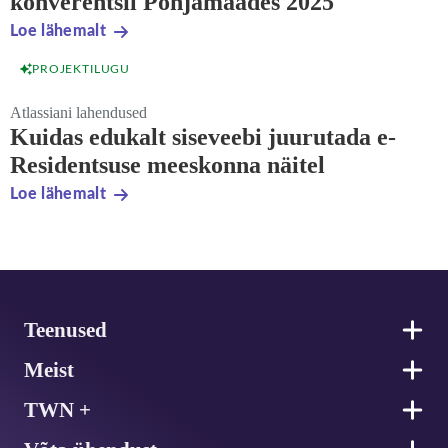
konverentsil Põhjamaades 2025
Loe lähemalt
PROJEKTILUGU
Atlassiani lahendused
Kuidas edukalt siseveebi juurutada e-
Residentsuse meeskonna näitel
Loe lähemalt
Jalus
Teenused
Meist
TWN +