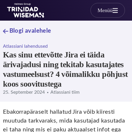
Skip to main content
Menüü
Blogi avalehele
Atlassiani lahendused
Kas sinu ettevõtte Jira ei täida
ärivajadusi ning tekitab kasutajates
vastumeelsust? 4 võimalikku põhjust
koos soovitustega
25. September 2024
Atlassiani tiim
Ebakorrapäraselt hallatud Jira võib kiiresti
muutuda tarkvaraks, mida kasutajad kasutada
ei taha ning mis ei paku aktuaalset infot ega