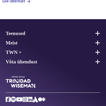
Loe lähemalt
Jalus
Teenused
Meist
TWN +
Võta ühendust