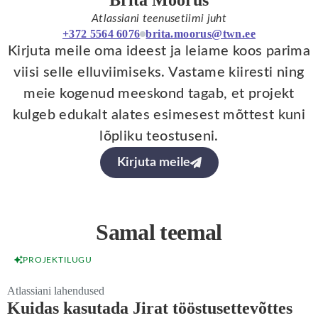
Brita Moorus
Atlassiani teenusetiimi juht
+372 5564 6076
brita.moorus@twn.ee
Kirjuta meile oma ideest ja leiame koos parima
viisi selle elluviimiseks. Vastame kiiresti ning
meie kogenud meeskond tagab, et projekt
kulgeb edukalt alates esimesest mõttest kuni
lõpliku teostuseni.
Kirjuta meile
Samal teemal
PROJEKTILUGU
Atlassiani lahendused
Kuidas kasutada Jirat tööstusettevõttes