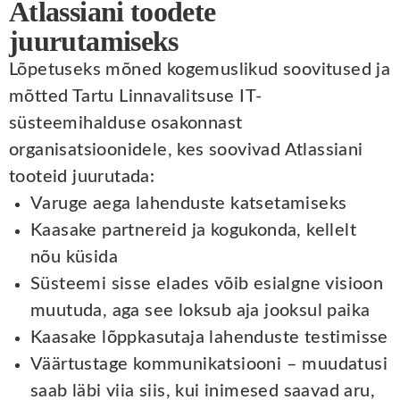
Atlassiani toodete
juurutamiseks
Lõpetuseks mõned kogemuslikud soovitused ja
mõtted Tartu Linnavalitsuse IT-
süsteemihalduse osakonnast
organisatsioonidele, kes soovivad Atlassiani
tooteid juurutada:
Varuge aega lahenduste katsetamiseks
Kaasake partnereid ja kogukonda, kellelt
nõu küsida
Süsteemi sisse elades võib esialgne visioon
muutuda, aga see loksub aja jooksul paika
Kaasake lõppkasutaja lahenduste testimisse
Väärtustage kommunikatsiooni – muudatusi
saab läbi viia siis, kui inimesed saavad aru,