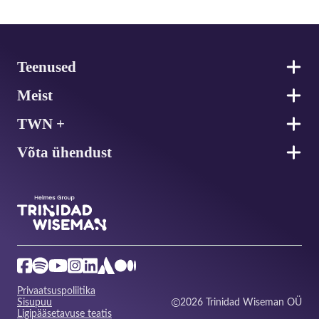
Jalus
Teenused
Meist
TWN +
Võta ühendust
Privaatsuspoliitika
Sisupuu
2026 Trinidad Wiseman OÜ
Ligipääsetavuse teatis