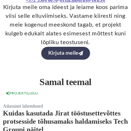
+372 5564 6076
brita.moorus@twn.ee
Kirjuta meile oma ideest ja leiame koos parima
viisi selle elluviimiseks. Vastame kiiresti ning
meie kogenud meeskond tagab, et projekt
kulgeb edukalt alates esimesest mõttest kuni
lõpliku teostuseni.
Kirjuta meile
Samal teemal
PROJEKTILUGU
Atlassiani lahendused
Kuidas kasutada Jirat tööstusettevõttes
protsesside tõhusamaks haldamiseks Tech
Groupi näitel