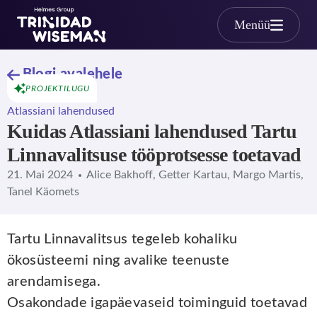
Skip to main content
Menüü
Blogi avalehele
PROJEKTILUGU
Atlassiani lahendused
Kuidas Atlassiani lahendused Tartu
Linnavalitsuse tööprotsesse toetavad
21. Mai 2024
Alice Bakhoff, Getter Kartau, Margo Martis,
Tanel Käomets
Tartu Linnavalitsus tegeleb kohaliku
ökosüsteemi ning avalike teenuste
arendamisega.
Osakondade igapäevaseid toiminguid toetavad