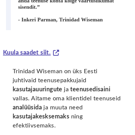
anda teenuse kohta kõige väärtuslikumat
sisendit.”
- Inkeri Parman, Trinidad Wiseman
Kuula saadet siit.
Trinidad Wiseman on üks Eesti
juhtivaid teenusepakkujaid
kasutajauuringute
ja
teenusedisaini
vallas. Aitame oma klientidel teenuseid
analüüsida
ja muuta need
kasutajakesksemaks
ning
efektiivsemaks.