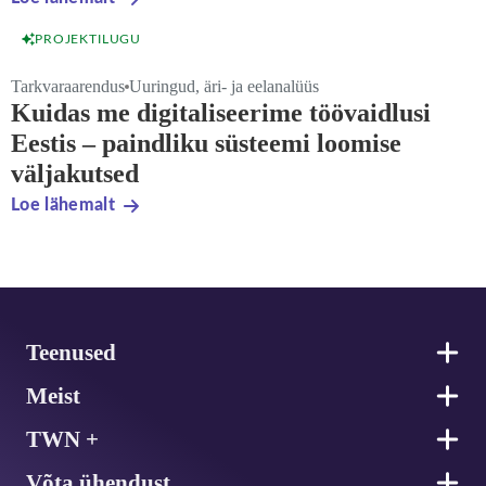
PROJEKTILUGU
Tarkvaraarendus
Uuringud, äri- ja eelanalüüs
Kuidas me digitaliseerime töövaidlusi
Eestis – paindliku süsteemi loomise
väljakutsed
Loe lähemalt
Jalus
Teenused
Meist
TWN +
Võta ühendust