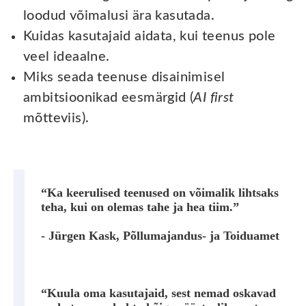
loodud võimalusi ära kasutada.
Kuidas kasutajaid aidata, kui teenus pole
veel ideaalne.
Miks seada teenuse disainimisel
ambitsioonikad eesmärgid (
AI first
mõtteviis).
“Ka keerulised teenused on võimalik lihtsaks
teha, kui on olemas tahe ja hea tiim.”
- Jürgen Kask, Põllumajandus- ja Toiduamet
“Kuula oma kasutajaid, sest nemad oskavad