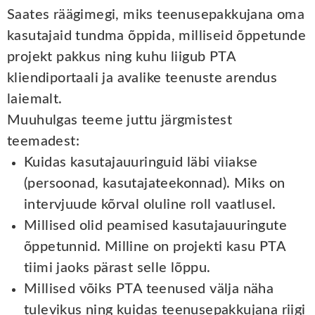
Saates räägimegi, miks teenusepakkujana oma
kasutajaid tundma õppida, milliseid õppetunde
projekt pakkus ning kuhu liigub PTA
kliendiportaali ja avalike teenuste arendus
laiemalt.
Muuhulgas teeme juttu järgmistest
teemadest:
Kuidas kasutajauuringuid läbi viiakse
(persoonad, kasutajateekonnad). Miks on
intervjuude kõrval oluline roll vaatlusel.
Millised olid peamised kasutajauuringute
õppetunnid. Milline on projekti kasu PTA
tiimi jaoks pärast selle lõppu.
Millised võiks PTA teenused välja näha
tulevikus ning kuidas teenusepakkujana riigi