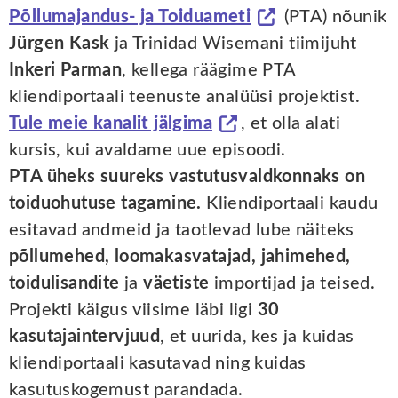
Põllumajandus- ja Toiduameti
(PTA) nõunik
Jürgen Kask
ja Trinidad Wisemani tiimijuht
Inkeri Parman
, kellega räägime PTA
kliendiportaali teenuste analüüsi projektist.
Tule meie kanalit jälgima
, et olla alati
kursis, kui avaldame uue episoodi.
PTA üheks suureks vastutusvaldkonnaks on
toiduohutuse tagamine.
Kliendiportaali kaudu
esitavad andmeid ja taotlevad lube näiteks
põllumehed, loomakasvatajad, jahimehed,
toidulisandite
ja
väetiste
importijad ja teised.
Projekti käigus viisime läbi ligi
30
kasutajaintervjuud
, et uurida, kes ja kuidas
kliendiportaali kasutavad ning kuidas
kasutuskogemust parandada.