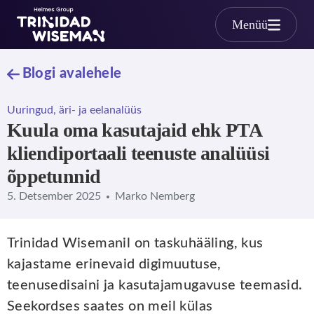
Skip to main content
Menüü
Blogi avalehele
Uuringud, äri- ja eelanalüüs
Kuula oma kasutajaid ehk PTA
kliendiportaali teenuste analüüsi
õppetunnid
5. Detsember 2025
Marko Nemberg
Trinidad Wisemanil on taskuhääling, kus
kajastame erinevaid digimuutuse,
teenusedisaini ja kasutajamugavuse teemasid.
Seekordses saates on meil külas