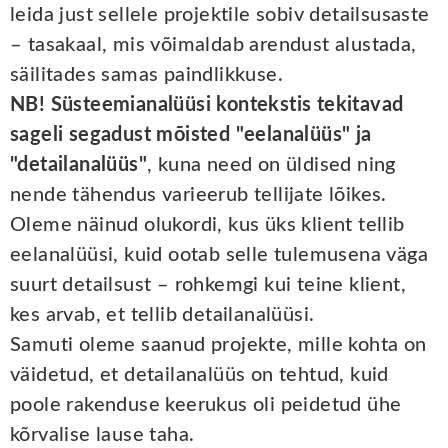
leida just sellele projektile sobiv detailsusaste
– tasakaal, mis võimaldab arendust alustada,
säilitades samas paindlikkuse.
NB! Süsteemianalüüsi kontekstis tekitavad
sageli segadust mõisted "eelanalüüs" ja
"detailanalüüs"
, kuna need on üldised ning
nende tähendus varieerub tellijate lõikes.
Oleme näinud olukordi, kus üks klient tellib
eelanalüüsi, kuid ootab selle tulemusena väga
suurt detailsust – rohkemgi kui teine klient,
kes arvab, et tellib detailanalüüsi.
Samuti oleme saanud projekte, mille kohta on
väidetud, et detailanalüüs on tehtud, kuid
poole rakenduse keerukus oli peidetud ühe
kõrvalise lause taha.