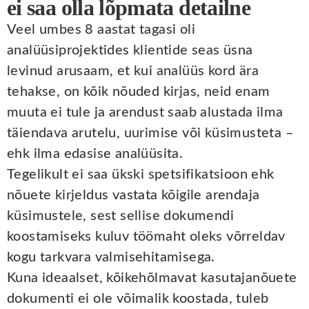
ei saa olla lõpmata detailne
Veel umbes 8 aastat tagasi oli
analüüsiprojektides klientide seas üsna
levinud arusaam, et kui analüüs kord ära
tehakse, on kõik nõuded kirjas, neid enam
muuta ei tule ja arendust saab alustada ilma
täiendava arutelu, uurimise või küsimusteta –
ehk ilma edasise analüüsita.
Tegelikult ei saa ükski spetsifikatsioon ehk
nõuete kirjeldus vastata kõigile arendaja
küsimustele, sest sellise dokumendi
koostamiseks kuluv töömaht oleks võrreldav
kogu tarkvara valmisehitamisega.
Kuna ideaalset, kõikehõlmavat kasutajanõuete
dokumenti ei ole võimalik koostada, tuleb