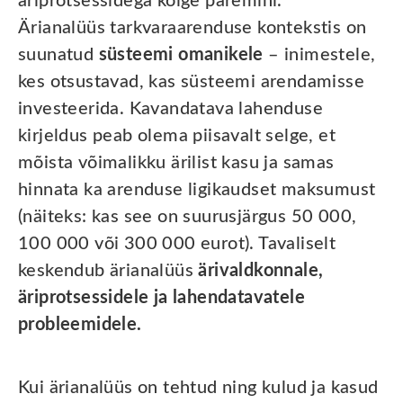
äriprotsessidega kõige paremini.
Ärianalüüs tarkvaraarenduse kontekstis on
suunatud
süsteemi omanikele
– inimestele,
kes otsustavad, kas süsteemi arendamisse
investeerida. Kavandatava lahenduse
kirjeldus peab olema piisavalt selge, et
mõista võimalikku ärilist kasu ja samas
hinnata ka arenduse ligikaudset maksumust
(näiteks: kas see on suurusjärgus 50 000,
100 000 või 300 000 eurot). Tavaliselt
keskendub ärianalüüs
ärivaldkonnale,
äriprotsessidele ja lahendatavatele
probleemidele.
Kui ärianalüüs on tehtud ning kulud ja kasud