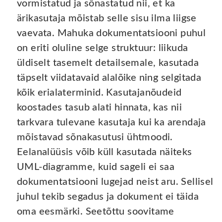
vormistatud ja sõnastatud nii, et ka
ärikasutaja mõistab selle sisu ilma liigse
vaevata. Mahuka dokumentatsiooni puhul
on eriti oluline selge struktuur: liikuda
üldiselt tasemelt detailsemale, kasutada
täpselt viidatavaid alalõike ning selgitada
kõik erialaterminid. Kasutajanõudeid
koostades tasub alati hinnata, kas nii
tarkvara tulevane kasutaja kui ka arendaja
mõistavad sõnakasutusi ühtmoodi.
Eelanalüüsis võib küll kasutada näiteks
UML-diagramme, kuid sageli ei saa
dokumentatsiooni lugejad neist aru. Sellisel
juhul tekib segadus ja dokument ei täida
oma eesmärki. Seetõttu soovitame