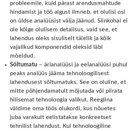
probleemile, kuid pärast arendusmahtude
hindamist ja töö algust ilmneb, et olulisi osi
on üldse analüüsist välja jäänud. Siinkohal ei
ole kõige olulisem detailsus, vaid see, et
lahendus oleks sisuliselt täielik ja kõik
vajalikud komponendid oleksid läbi
mõeldud.
Sõltumatu
– ärianalüüsi ja eelanalüüsi puhul
peaks analüüs jääma tehnoloogilisest
lahendusest sõltumatuks. See on oluline, et
mitte põhjendamatult mõjutada või piirata
hilisemat tehnoloogia valikut. Reeglina
väldime oma töös olukordi, kus nõuetes
juba varakult eelistatakse konkreetset
tehnilist lahendust. Kui tehnoloogiline