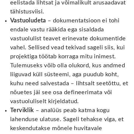
eelistada lihtsat ja võimalikult arusaadavat
tähistusviisi.
Vastuoludeta
– dokumentatsioon ei tohi
endale vastu rääkida ega sisaldada
vastuolulist teavet erinevate dokumentide
vahel. Sellised vead tekivad sageli siis, kui
projektiga töötab korraga mitu inimest.
Tulemuseks võib olla olukord, kus andmed
liiguvad küll süsteemi, aga puudub koht,
kuhu need salvestada – lihtsalt seetõttu, et
nõuetes jäi see osa defineerimata või
vastuoluliselt kirjeldatud.
Terviklik
– analüüs peab katma kogu
lahenduse ulatuse. Sageli tehakse viga, et
keskendutakse mõnele huvitavale