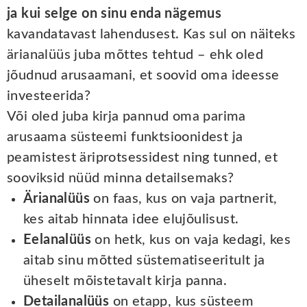
ja kui selge on sinu enda nägemus
kavandatavast lahendusest. Kas sul on näiteks
ärianalüüs juba mõttes tehtud – ehk oled
jõudnud arusaamani, et soovid oma ideesse
investeerida?
Või oled juba kirja pannud oma parima
arusaama süsteemi funktsioonidest ja
peamistest äriprotsessidest ning tunned, et
sooviksid nüüd minna detailsemaks?
Ärianalüüs
on faas, kus on vaja partnerit,
kes aitab hinnata idee elujõulisust.
Eelanalüüs
on hetk, kus on vaja kedagi, kes
aitab sinu mõtted süstematiseeritult ja
üheselt mõistetavalt kirja panna.
Detailanalüüs
on etapp, kus süsteem