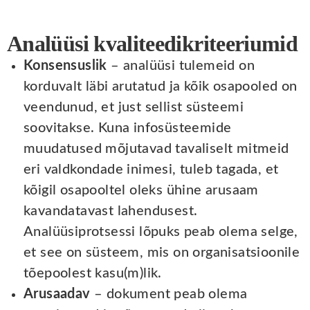
Analüüsi kvaliteedikriteeriumid
Konsensuslik
– analüüsi tulemeid on
korduvalt läbi arutatud ja kõik osapooled on
veendunud, et just sellist süsteemi
soovitakse. Kuna infosüsteemide
muudatused mõjutavad tavaliselt mitmeid
eri valdkondade inimesi, tuleb tagada, et
kõigil osapooltel oleks ühine arusaam
kavandatavast lahendusest.
Analüüsiprotsessi lõpuks peab olema selge,
et see on süsteem, mis on organisatsioonile
tõepoolest kasu(m)lik.
Arusaadav
– dokument peab olema