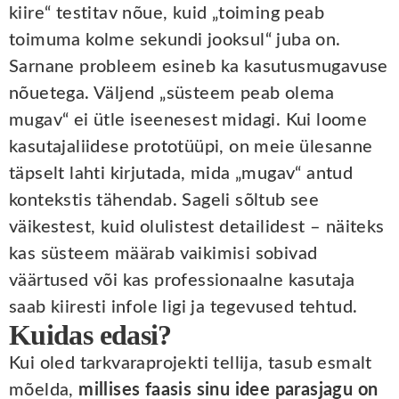
kiire“ testitav nõue, kuid „toiming peab
toimuma kolme sekundi jooksul“ juba on.
Sarnane probleem esineb ka kasutusmugavuse
nõuetega. Väljend „süsteem peab olema
mugav“ ei ütle iseenesest midagi. Kui loome
kasutajaliidese prototüüpi, on meie ülesanne
täpselt lahti kirjutada, mida „mugav“ antud
kontekstis tähendab. Sageli sõltub see
väikestest, kuid olulistest detailidest – näiteks
kas süsteem määrab vaikimisi sobivad
väärtused või kas professionaalne kasutaja
saab kiiresti infole ligi ja tegevused tehtud.
Kuidas edasi?
Kui oled tarkvaraprojekti tellija, tasub esmalt
mõelda,
millises faasis sinu idee parasjagu on