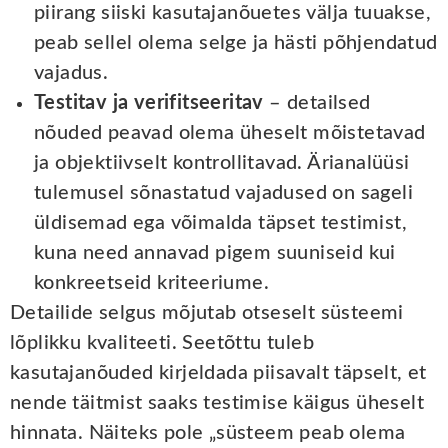
piirang siiski kasutajanõuetes välja tuuakse,
peab sellel olema selge ja hästi põhjendatud
vajadus.
Testitav ja verifitseeritav
– detailsed
nõuded peavad olema üheselt mõistetavad
ja objektiivselt kontrollitavad. Ärianalüüsi
tulemusel sõnastatud vajadused on sageli
üldisemad ega võimalda täpset testimist,
kuna need annavad pigem suuniseid kui
konkreetseid kriteeriume.
Detailide selgus mõjutab otseselt süsteemi
lõplikku kvaliteeti. Seetõttu tuleb
kasutajanõuded kirjeldada piisavalt täpselt, et
nende täitmist saaks testimise käigus üheselt
hinnata. Näiteks pole „süsteem peab olema