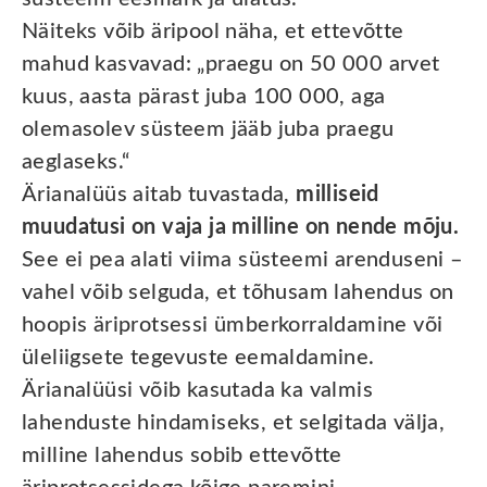
Näiteks võib äripool näha, et ettevõtte
mahud kasvavad: „praegu on 50 000 arvet
kuus, aasta pärast juba 100 000, aga
olemasolev süsteem jääb juba praegu
aeglaseks.“
Ärianalüüs aitab tuvastada,
milliseid
muudatusi on vaja ja milline on nende mõju.
See ei pea alati viima süsteemi arenduseni –
vahel võib selguda, et tõhusam lahendus on
hoopis äriprotsessi ümberkorraldamine või
üleliigsete tegevuste eemaldamine.
Ärianalüüsi võib kasutada ka valmis
lahenduste hindamiseks, et selgitada välja,
milline lahendus sobib ettevõtte