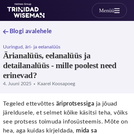
Skip to main content
Menüü
Blogi avalehele
Uuringud, äri- ja eelanalüüs
Ärianalüüs, eelanalüüs ja
detailanalüüs - mille poolest need
erinevad?
4. Juuni 2025
Kaarel Koosapoeg
Tegeled ettevõttes
äriprotsessiga
ja jõuad
järeldusele, et selmet kõike käsitsi teha, võiks
see protsess toimuda infosüsteemis. Mõte on
hea, aga kuidas kirjeldada,
mida sa