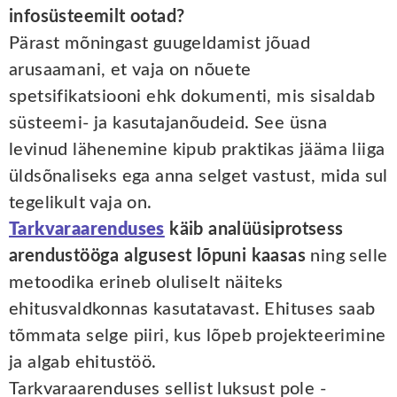
infosüsteemilt ootad?
Pärast mõningast guugeldamist jõuad
arusaamani, et vaja on nõuete
spetsifikatsiooni ehk dokumenti, mis sisaldab
süsteemi- ja kasutajanõudeid. See üsna
levinud lähenemine kipub praktikas jääma liiga
üldsõnaliseks ega anna selget vastust, mida sul
tegelikult vaja on.
Tarkvaraarenduses
käib analüüsiprotsess
arendustööga algusest lõpuni kaasas
ning selle
metoodika erineb oluliselt näiteks
ehitusvaldkonnas kasutatavast. Ehituses saab
tõmmata selge piiri, kus lõpeb projekteerimine
ja algab ehitustöö.
Tarkvaraarenduses sellist luksust pole -