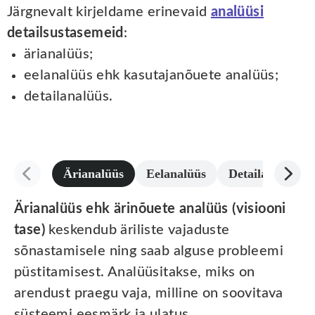
Järgnevalt kirjeldame erinevaid
analüüsi
detailsustasemeid
:
ärianalüüs;
eelanalüüs ehk kasutajanõuete analüüs;
detailanalüüs.
Ärianalüüs
Eelanalüüs
Detailanalüüs
Ärianalüüs ehk ärinõuete analüüs (visiooni
tase)
keskendub äriliste vajaduste
sõnastamisele ning saab alguse probleemi
püstitamisest. Analüüsitakse, miks on
arendust praegu vaja, milline on soovitava
süsteemi eesmärk ja ulatus.