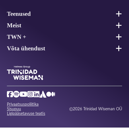
Jalus
Teenused
Meist
TWN +
Võta ühendust
Privaatsuspoliitika
Sisupuu
2026 Trinidad Wiseman OÜ
Ligipääsetavuse teatis