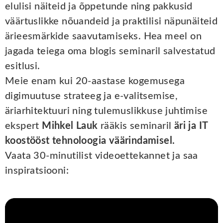
elulisi näiteid ja õppetunde ning pakkusid
väärtuslikke nõuandeid ja praktilisi näpunäiteid
ärieesmärkide saavutamiseks. Hea meel on
jagada teiega oma blogis seminaril salvestatud
esitlusi.
Meie enam kui 20-aastase kogemusega
digimuutuse strateeg ja e-valitsemise,
äriarhitektuuri ning tulemuslikkuse juhtimise
ekspert
Mihkel Lauk
rääkis seminaril
äri ja IT
koostööst tehnoloogia väärindamisel.
Vaata 30-minutilist videoettekannet ja saa
inspiratsiooni: