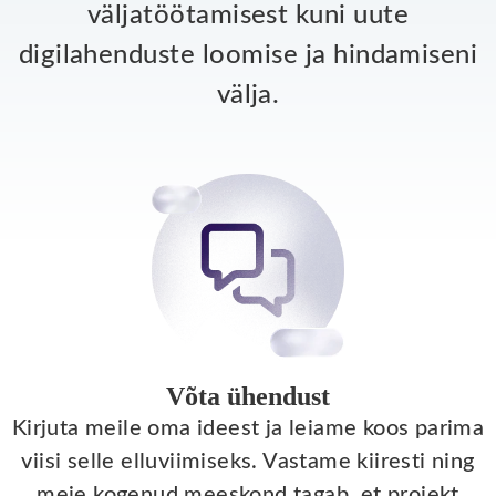
väljatöötamisest kuni uute
digilahenduste loomise ja hindamiseni
välja.
Võta ühendust
Kirjuta meile oma ideest ja leiame koos parima
viisi selle elluviimiseks. Vastame kiiresti ning
meie kogenud meeskond tagab, et projekt