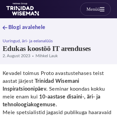
Skip to main content
Menüü
Blogi avalehele
Uuringud, äri- ja eelanalüüs
Edukas koostöö IT arenduses
2. August 2023
Mihkel Lauk
Kevadel toimus Proto avastustehases teist
aastat järjest
Trinidad Wisemani
Inspiratsioonipäev.
Seminar koondas kokku
meie enam kui
10-aastase disaini-, äri- ja
tehnoloogiakogemuse.
Meie spetsialistid jagasid publikuga haaravaid