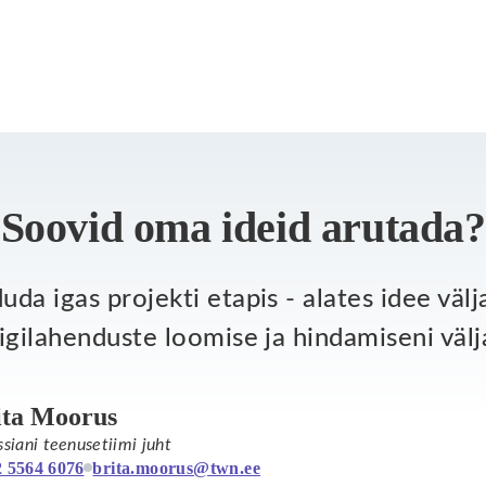
Soovid oma ideid arutada?
da igas projekti etapis - alates idee väl
igilahenduste loomise ja hindamiseni välj
ita Moorus
ssiani teenusetiimi juht
 5564 6076
brita.moorus@twn.ee