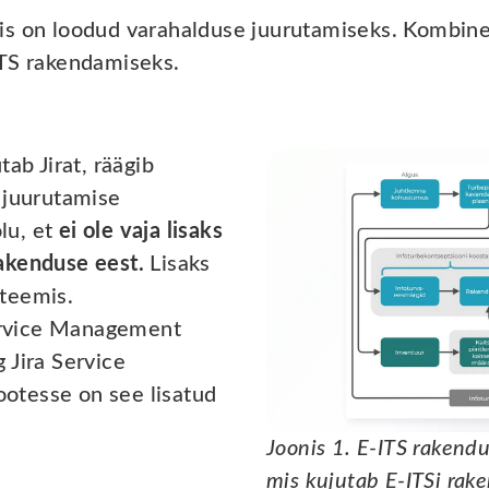
is on loodud varahalduse juurutamiseks. Kombine
ITS rakendamiseks.
ab Jirat, räägib
 juurutamise
olu, et
ei ole vaja lisaks
akenduse eest.
Lisaks
teemis.
Service Management
 Jira Service
otesse on see lisatud
Joonis 1. E-ITS rakendu
mis kujutab E-ITSi rak