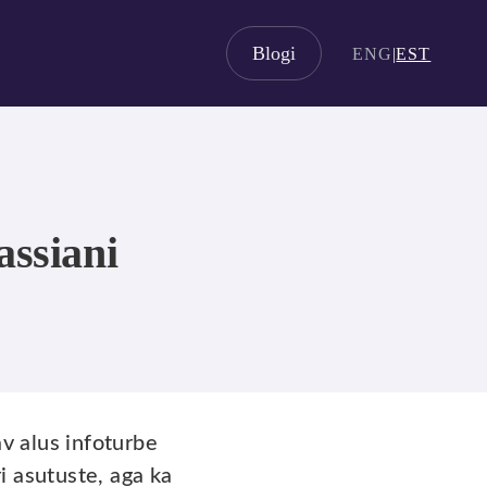
Blogi
ENG
|
EST
assiani
av alus infoturbe
i asutuste, aga ka