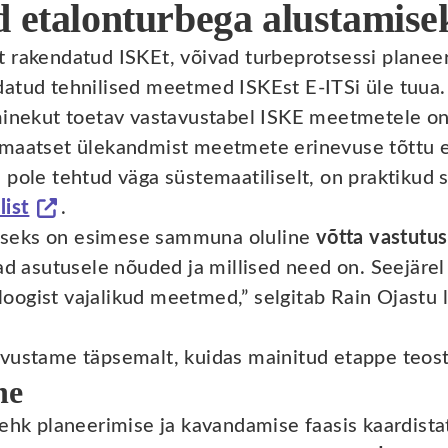
d etalonturbega alustamise
 rakendatud ISKEt, võivad turbeprotsessi planee
atud tehnilised meetmed ISKEst E-ITSi üle tuua.
minekut toetav vastavustabel ISKE meetmetele on 
omaatset ülekandmist meetmete erinevuse tõttu ei
 pole tehtud väga süstemaatiliselt, on praktikud 
list
.
seks on esimese sammuna oluline
võtta vastutus
ad asutusele nõuded ja millised need on. Seejärel
taloogist vajalikud meetmed,” selgitab Rain Ojastu
tvustame täpsemalt, kuidas mainitud etappe teos
ne
 ehk planeerimise ja kavandamise faasis kaardist