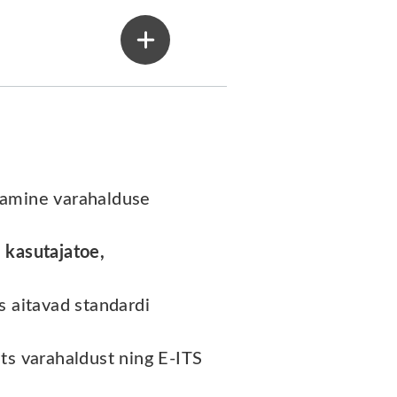
tamine varahalduse
s
kasutajatoe,
s aitavad standardi
ts varahaldust ning E-ITS