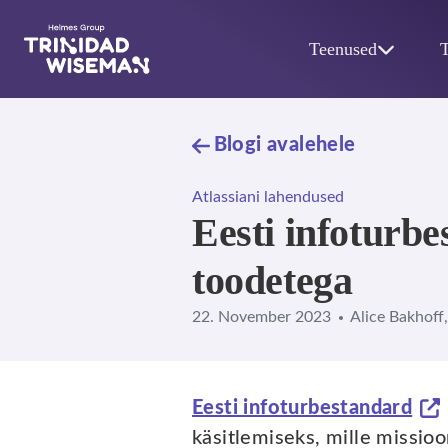
Skip to main content
Teenused
Blogi avalehele
Atlassiani lahendused
Eesti infoturb
toodetega
22. November 2023
Alice Bakhoff,
Eesti infoturbestandard
käsitlemiseks, mille missio