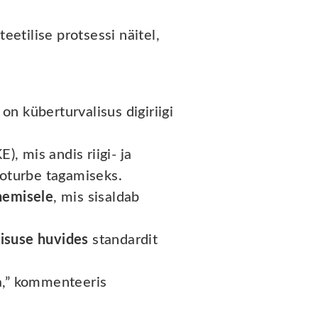
etilise protsessi näitel,
 küberturvalisus digiriigi
, mis andis riigi- ja
oturbe tagamiseks.
enemisele
, mis sisaldab
lisuse huvides
standardit
la,” kommenteeris