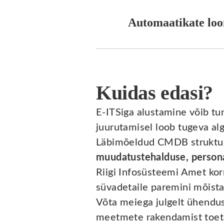
Automaatikate lo
Kuidas edasi?
E-ITSiga alustamine võib t
juurutamisel loob tugeva alg
Läbimõeldud CMDB struktuur 
muudatustehalduse, person
Riigi Infosüsteemi Amet kor
süvadetaile paremini mõista
Võta meiega julgelt ühendus
meetmete rakendamist toet