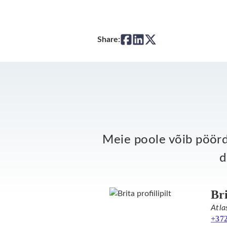
Share:
Meie poole võib pöördu
d
Br
Atla
+372