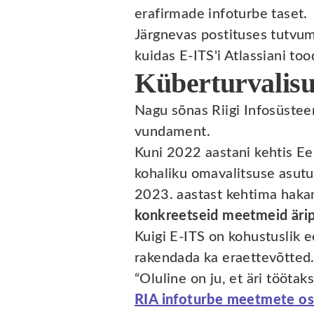
erafirmade infoturbe taset.
Järgnevas postituses tutvum
kuidas E-ITS'i Atlassiani to
Küberturvalisu
Nagu sõnas Riigi Infosüste
vundament.
Kuni 2022 aastani kehtis Ee
kohaliku omavalitsuse asut
2023. aastast kehtima haka
konkreetseid meetmeid ärip
Kuigi E-ITS on kohustuslik e
rakendada ka eraettevõtted
“Oluline on ju, et äri tööta
RIA infoturbe meetmete os