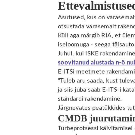
Ettevalmistuse
Asutused, kus on varasemalt
otsustada varasemalt rakend
Küll aga märgib RIA, et üle
iseloomuga - seega täisaut
Juhul, kui ISKE rakendamine
soovitanud alustada n-ö nul
E-ITSi meetmete rakendami
“Tuleb aru saada, kust tulev
ja siis juba saab E-ITS-i ka
standardi rakendamine.
Järgnevates peatükkides tu
CMDB juurutami
Turbeprotsessi käivitamisel