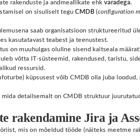
ate rakenduste ja andmeallikate ehk
varadega
.
stamisel on sisuliselt tegu
CMDB
(
configuration
ulemusena saab organisatsioon struktureeritud ül
es kasutatavast teabest ja teenustest.
istus on muuhulgas oluline sisend kaitseala määra
 tuleb võtta IT-süsteemid, rakendused, taristu, s
alikud ressursid.
infoturbe) küpsusest võib CMDB olla juba loodud, 
t mida detailsemalt on CMDB struktuur juurutatud
e rakendamine Jira ja Asse
tööriist, mis on mõeldud tööde (näiteks meetme r