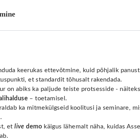
omine
unduda keerukas ettevõtmine, kuid põhjalik panus
uspunkti, et standardit tõhusalt rakendada.
on abiks ka paljude teiste protsesside - näitek
alihalduse
– toetamisel.
raldab ka mitmekülgseid koolitusi ja seminare, mi
.
t, et
live
demo
käigus lähemalt näha, kuidas Asse
ab.