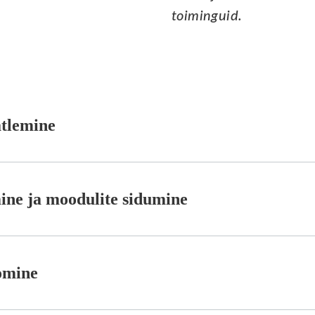
toiminguid.
tlemine
mine ja moodulite sidumine
omine