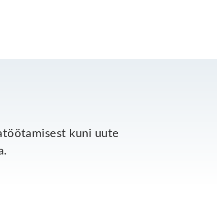
jatöötamisest kuni uute
a.