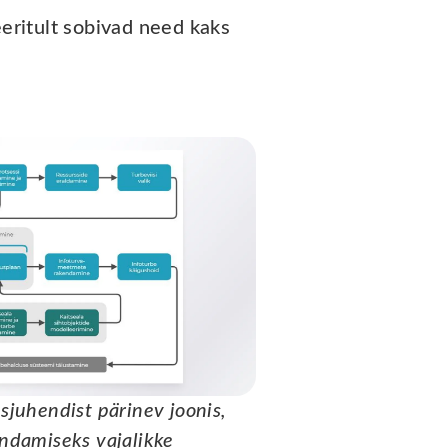
eritult sobivad need kaks
sjuhendist pärinev joonis,
endamiseks vajalikke