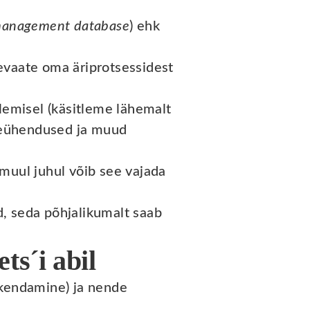
 management database
) ehk
evaate oma äriprotsessidest
tlemisel (käsitleme lähemalt
ideühendused ja muud
muul juhul võib see vajada
, seda põhjalikumalt saab
ts´i abil
akendamine) ja nende