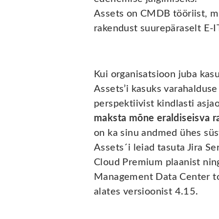
Assets on CMDB tööriist, m
rakendust suurepäraselt E-
Kui organisatsioon juba kasut
Assets’i kasuks varahalduse
perspektiivist kindlasti asja
maksta mõne eraldiseisva r
on ka sinu andmed ühes süs
Assets´i leiad tasuta Jira 
Cloud Premium plaanist ning
Management Data Center to
alates versioonist 4.15.