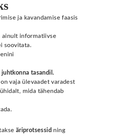
ks
rimise ja kavandamise faasis
ainult informatiivse
 soovitata.
senini
 juhtkonna tasandil.
 on vaja ülevaadet varadest
 lühidalt, mida tähendab
tada.
atakse
äriprotsessid
ning