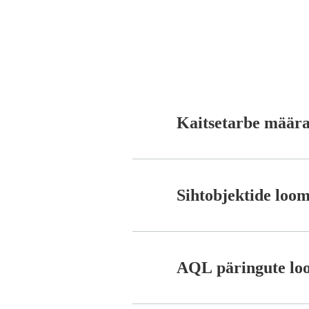
Kaitsetarbe määra
Sihtobjektide loo
AQL päringute lo