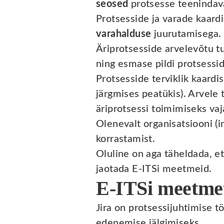
seosed
protsesse teenindav
Protsesside ja varade kaardi
varahalduse
juurutamisega.
Äriprotsesside arvelevõtu t
ning esmase pildi protsessid
Protsesside terviklik kaard
järgmises peatükis). Arvele
äriprotsessi toimimiseks vaj
Olenevalt organisatsiooni (
korrastamist.
Oluline on aga täheldada, e
jaotada E-ITSi meetmeid.
E-ITSi meetmet
Jira on protsessijuhtimise 
edenemise jälgimiseks.