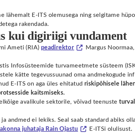
e lähemalt E-ITS olemusega ning selgitame hüpote
odetega rakendada.
s kui digiriigi vundament
emi Ameti (RIA)
peadirektor
Margus Noormaa, on
stis Infosüsteemide turvameetmete süsteem (ISKE)
ustele kätte tegevussuunad oma andmekogude inf
nud E-ITS on aga üles ehitatud
riskipõhisele läh
rotsesside kaitsmiseks.
elkõige avalikule sektorile, võivad teenuste
turva
.
ks ja andmed ei lekiks. Seal saab standard abiks ol
akonna juhataja Rain Ojastu
E-ITSi olulisust.