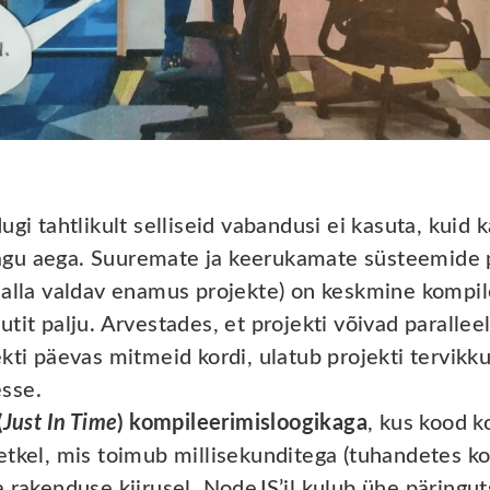
ugi tahtlikult selliseid vabandusi ei kasuta, kuid
gu aega. Suuremate ja keerukamate süsteemide p
 alla valdav enamus projekte) on keskmine kompil
tit palju. Arvestades, et projekti võivad parallee
ekti päevas mitmeid kordi, ulatub projekti tervik
sse.
(
Just In Time
) kompileerimisloogikaga
, kus kood k
tkel, mis toimub millisekunditega (tuhandetes kor
 rakenduse kiirusel. NodeJS’il kulub ühe päringuts