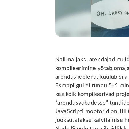
Nali-naljaks, arendajad muid
kompileerimine võtab omaja
arenduskeelena, kuulub siia
Esmapilgul ei tundu 5-6 minu
kes kõik kompileerivad proj
“arendusvabadesse” tundide
JavaScripti mootorid on
JIT 
jooksutatakse käivitamise he
NodeJS pole tagasihoidlik ka