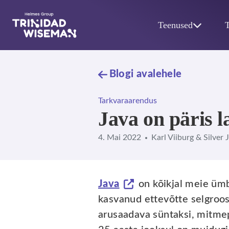
Skip to main content
Teenused
Blogi avalehele
Tarkvaraarendus
Java on päris la
4. Mai 2022
Karl Viiburg & Silver 
Java
on kõikjal meie ümb
kasvanud ettevõtte selgroo
arusaadava süntaksi, mitmepl