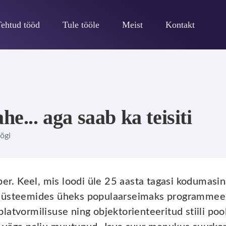
Tehtud tööd
Tule tööle
Meist
Kontakt
he... aga saab ka teisiti
Jõgi
er. Keel, mis loodi üle 25 aasta tagasi kodumasi
süsteemides üheks populaarseimaks programmeeri
atvormilisuse ning objektorienteeritud stiili poo