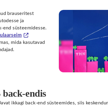
nud brauseritest
utodesse ja
k-end süsteemidesse.
ulaarseim
mas, mida kasutavad
ndajad.
 back-endis
Javat ikkagi back-end süsteemides, siis keskendum