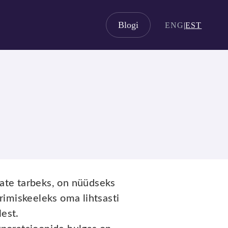
Blogi
ENG
|
EST
nate tarbeks, on nüüdseks
miskeeleks oma lihtsasti
lest.