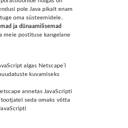
rporatsioonide hulgas on
endusi pole Java pikalt enam
at tuge oma süsteemidele.
umad ja dünaamilisemad
ka meie postituse kangelane
avaScript algas Netscape’i
muudatuste kuvamiseks
etscape annetas JavaScripti
tootjatel seda omaks võtta
avaScripti