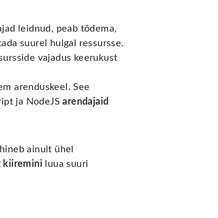
ajad leidnud, peab tõdema,
ada suurel hulgal ressursse.
essursside vajadus keerukust
sem arenduskeel. See
ript ja NodeJS
arendajaid
hineb ainult ühel
t kiiremini
luua suuri