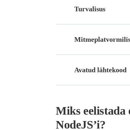
Turvalisus
Mitmeplatvormili
Avatud lähtekood
Miks eelistada 
NodeJS’i?