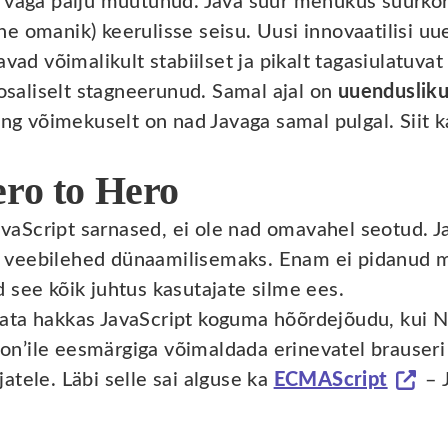
i väga palju muutunud. Java suur menukus suurko
e omanik) keerulisse seisu. Uusi innovaatilisi uu
avad võimalikult stabiilset ja pikalt tagasiulatuv
 osaliselt stagneerunud. Samal ajal on
uuenduslik
ing võimekuselt on nad Javaga samal pulgal. Siit 
ero to Hero
JavaScript sarnased, ei ole nad omavahel seotud. J
 veebilehed dünaamilisemaks. Enam ei pidanud 
 see kõik juhtus kasutajate silme ees.
ata hakkas JavaScript koguma hõõrdejõudu, kui N
n’ile eesmärgiga võimaldada erinevatel brauseri 
tele. Läbi selle sai alguse ka
ECMAScript
– J