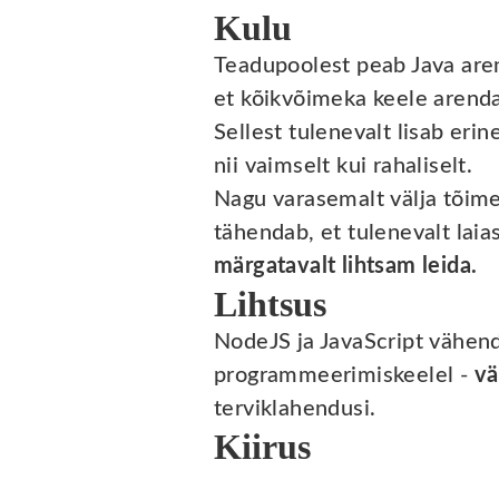
Kulu
Teadupoolest peab Java aren
et kõikvõimeka keele arenda
Sellest tulenevalt lisab eri
nii vaimselt kui rahaliselt.
Nagu varasemalt välja tõime
tähendab, et tulenevalt lai
märgatavalt lihtsam leida.
Lihtsus
NodeJS ja JavaScript vähend
programmeerimiskeelel -
vä
terviklahendusi.
Kiirus