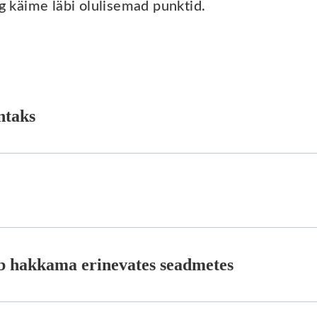
ng käime läbi olulisemad punktid.
ntaks
b hakkama erinevates seadmetes