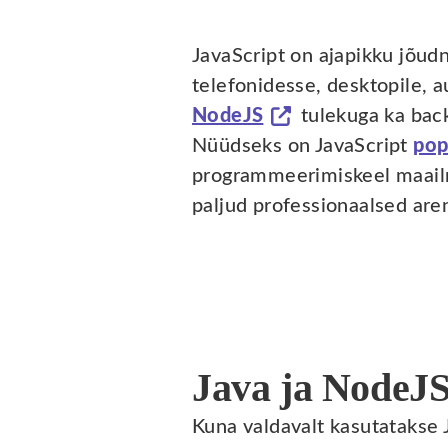
JavaScript on ajapikku jõud
telefonidesse, desktopile, a
NodeJS
tulekuga ka bac
Nüüdseks on JavaScript
pop
programmeerimiskeel maail
paljud professionaalsed are
Java ja NodeJS
Kuna valdavalt kasutatakse 