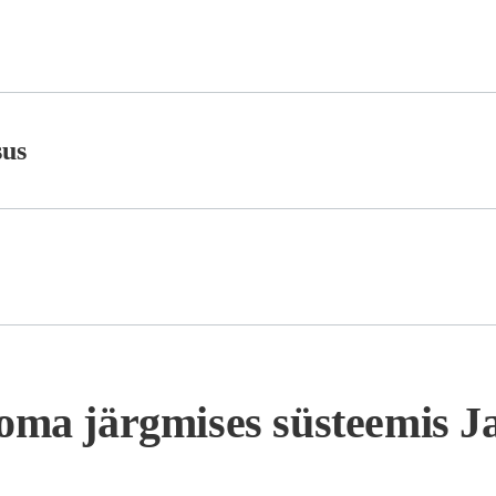
sus
oma järgmises süsteemis Ja