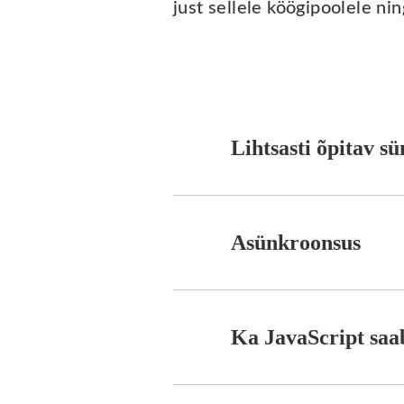
just sellele köögipoolele ni
Lihtsasti õpitav sü
Asünkroonsus
Ka JavaScript saa