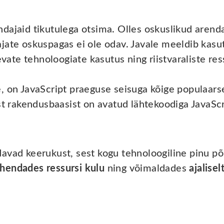
dajaid tikutulega otsima. Olles oskuslikud arend
jate oskuspagas ei ole odav. Javale meeldib kasut
nevate tehnoloogiate kasutus ning riistvaraliste r
, on JavaScript praeguse seisuga kõige populaar
ast rakendusbaasist on avatud lähtekoodiga JavaSc
avad keerukust, sest kogu tehnoloogiline pinu põ
hendades ressursi kulu
ning võimaldades
ajalisel