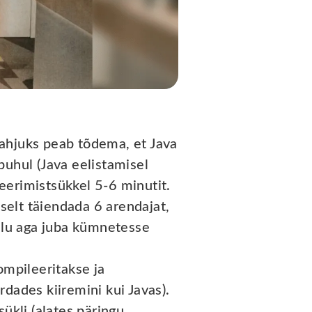
 kahjuks peab tõdema, et Java
uhul (Java eelistamisel
eerimistsükkel 5-6 minutit.
lselt täiendada 6 arendajat,
kulu aga juba kümnetesse
ompileeritakse ja
dades kiiremini kui Javas).
ükli (alates päringu