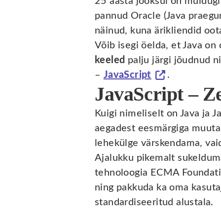
25 aasta jooksul on muidug
pannud Oracle (Java praegun
näinud, kuna ärikliendid oot
Võib isegi öelda, et Java on
keeled
palju järgi jõudnud n
–
JavaScript
.
JavaScript – Z
Kuigi nimeliselt on Java ja 
aegadest eesmärgiga muuta
lehekülge värskendama, vaid
Ajalukku pikemalt sukeldum
tehnoloogia ECMA Foundatio
ning pakkuda ka oma kasutaja
standardiseeritud alustala.