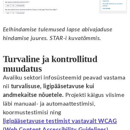
Eelhindamise tulemused lapse abivajaduse
hindamise juures. STAR-i kuvatõmmis.
Turvaline ja kontrollitud
muudatus
Avaliku sektori infosüsteemid peavad vastama
nii
turvalisuse, ligipääsetavuse kui
andmekaitse nõuetele.
Projekti käigus viisime
läbi manuaal- ja automaattestimisi,
koormustestimisi ning
ligipääsetavuse testimist vastavalt WCAG
(Web Content Accessibility Guidelines)