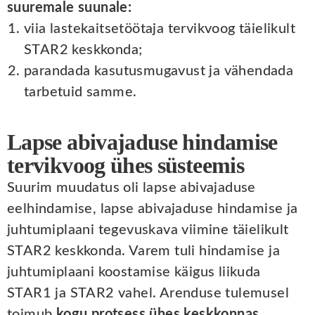
suuremale suunale:
viia lastekaitsetöötaja tervikvoog täielikult
STAR2 keskkonda;
parandada kasutusmugavust ja vähendada
tarbetuid samme.
Lapse abivajaduse hindamise
tervikvoog ühes süsteemis
Suurim muudatus oli lapse abivajaduse
eelhindamise, lapse abivajaduse hindamise ja
juhtumiplaani tegevuskava viimine täielikult
STAR2 keskkonda. Varem tuli hindamise ja
juhtumiplaani koostamise käigus liikuda
STAR1 ja STAR2 vahel. Arenduse tulemusel
toimub
kogu protsess ühes keskkonnas.