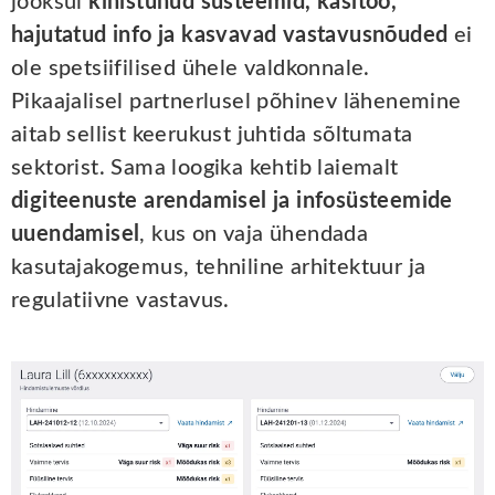
jooksul
kihistunud süsteemid, käsitöö,
hajutatud info ja kasvavad vastavusnõuded
ei
ole spetsiifilised ühele valdkonnale.
Pikaajalisel partnerlusel põhinev lähenemine
aitab sellist keerukust juhtida sõltumata
sektorist. Sama loogika kehtib laiemalt
digiteenuste arendamisel ja infosüsteemide
uuendamisel
, kus on vaja ühendada
kasutajakogemus, tehniline arhitektuur ja
regulatiivne vastavus.