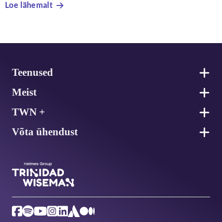
Loe lähemalt
Jalus
Teenused
Meist
TWN +
Võta ühendust