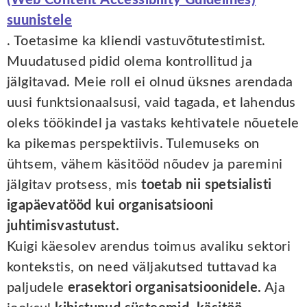
suunistele
. Toetasime ka kliendi vastuvõtutestimist.
Muudatused pidid olema kontrollitud ja
jälgitavad. Meie roll ei olnud üksnes arendada
uusi funktsionaalsusi, vaid tagada, et lahendus
oleks töökindel ja vastaks kehtivatele nõuetele
ka pikemas perspektiivis. Tulemuseks on
ühtsem, vähem käsitööd nõudev ja paremini
jälgitav protsess, mis
toetab nii spetsialisti
igapäevatööd kui organisatsiooni
juhtimisvastutust.
Kuigi käesolev arendus toimus avaliku sektori
kontekstis, on need väljakutsed tuttavad ka
paljudele
erasektori organisatsioonidele.
Aja