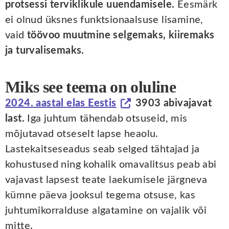
protsessi terviklikule uuendamisele.
Eesmärk
ei olnud üksnes funktsionaalsuse lisamine,
vaid
töövoo muutmine selgemaks, kiiremaks
ja turvalisemaks.
Miks see teema on oluline
2024. aastal elas Eestis
3903 abivajavat
last.
Iga juhtum tähendab otsuseid, mis
mõjutavad otseselt lapse heaolu.
Lastekaitseseadus seab selged tähtajad ja
kohustused ning kohalik omavalitsus peab abi
vajavast lapsest teate laekumisele järgneva
kümne päeva jooksul tegema otsuse, kas
juhtumikorralduse algatamine on vajalik või
mitte.