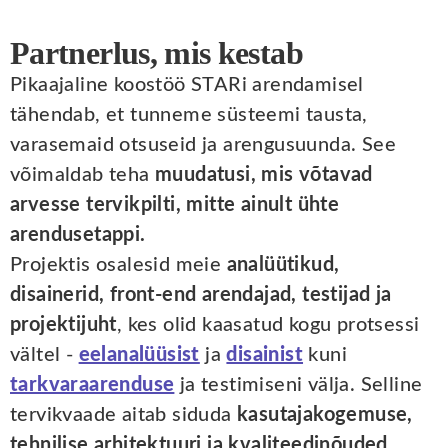
Partnerlus, mis kestab
Pikaajaline koostöö STARi arendamisel
tähendab, et tunneme süsteemi tausta,
varasemaid otsuseid ja arengusuunda. See
võimaldab teha
muudatusi, mis võtavad
arvesse tervikpilti, mitte ainult ühte
arendusetappi.
Projektis osalesid meie
analüütikud,
disainerid, front-end arendajad, testijad ja
projektijuht
, kes olid kaasatud kogu protsessi
vältel -
eelanalüüsist
ja
disainist
kuni
tarkvaraarenduse
ja testimiseni välja. Selline
tervikvaade aitab siduda
kasutajakogemuse,
tehnilise arhitektuuri ja kvaliteedinõuded