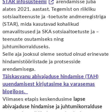
STAR infosüsteemi
arendamisse juba
alates 2021. aastast. Tegemist on riikliku
sotsiaalteenuste ja -toetuste andmeregistriga
(STAR), mida kasutavad kohalikud
omavalitsused ja SKA sotsiaaltoetuste ja –
teenuste osutamiseks ning
juhtumikorralduseks.
Selle aja jooksul oleme seotud olnud erinevate
hindamistööriistade ja protsesside
arendamisega.
Täiskasvanu abivajaduse hindamise (TAH)
uuendamisest kirjutasime ka varasemas
blogiloos.
Viimases etapis keskendusime
lapse
abivajaduse hindamise ja juhtumikorralduse