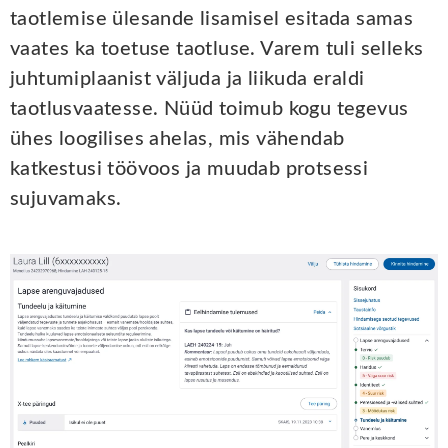
taotlemise ülesande lisamisel esitada samas
vaates ka toetuse taotluse. Varem tuli selleks
juhtumiplaanist väljuda ja liikuda eraldi
taotlusvaatesse. Nüüd toimub kogu tegevus
ühes loogilises ahelas, mis vähendab
katkestusi töövoos ja muudab protsessi
sujuvamaks.