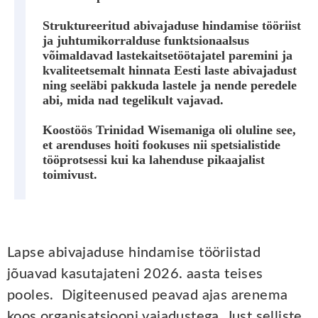
Struktureeritud abivajaduse hindamise tööriist
ja juhtumikorralduse funktsionaalsus
võimaldavad lastekaitsetöötajatel paremini ja
kvaliteetsemalt hinnata Eesti laste abivajadust
ning seeläbi pakkuda lastele ja nende peredele
abi, mida nad tegelikult vajavad.
Koostöös Trinidad Wisemaniga oli oluline see,
et arenduses hoiti fookuses nii spetsialistide
tööprotsessi kui ka lahenduse pikaajalist
toimivust.
Lapse abivajaduse hindamise tööriistad
jõuavad kasutajateni 2026. aasta teises
pooles. Digiteenused peavad ajas arenema
koos organisatsiooni vajadustega. Just selliste