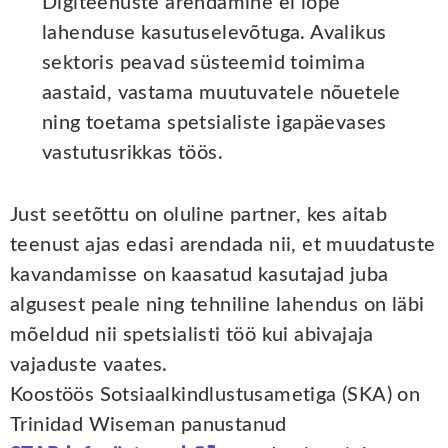
Digiteenuste arendamine ei lõpe
lahenduse kasutuselevõtuga. Avalikus
sektoris peavad süsteemid toimima
aastaid, vastama muutuvatele nõuetele
ning toetama spetsialiste igapäevases
vastutusrikkas töös.
Just seetõttu on oluline partner, kes aitab
teenust ajas edasi arendada nii, et muudatuste
kavandamisse on kaasatud kasutajad juba
algusest peale ning tehniline lahendus on läbi
mõeldud nii spetsialisti töö kui abivajaja
vajaduste vaates.
Koostöös Sotsiaalkindlustusametiga (SKA) on
Trinidad Wiseman panustanud