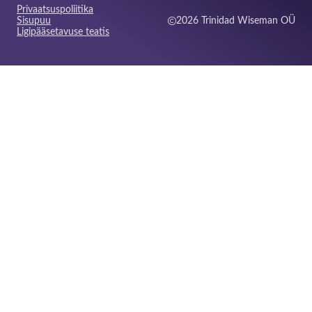
Privaatsuspoliitika
Sisupuu
2026 Trinidad Wiseman OÜ
Ligipääsetavuse teatis