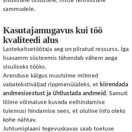
sisulistele otsustele, mitte tehnilistele
sammudele.
Kasutajamugavus kui töö
kvaliteedi alus
Lastekaitsetöötaja aeg on piiratud ressurss. Iga
lisasamm süsteemis tähendab vähem aega
sisuliseks tööks.
Arenduse käigus muutsime mitmed
vabatekstiväljad rippmenüüdeks, et
kiirendada
andmesisestust ja ühtlustada andmeid.
Samuti
lõime võimaluse kuvada eelhindamise
tulemusi hindamise sees, et oluline info oleks
kohe nähtav.
Juhtumiplaani tegevuskavas saab toetuse