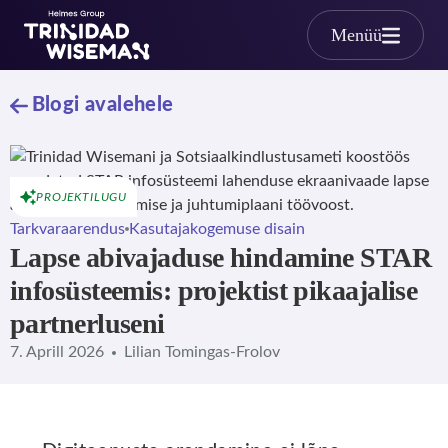
Skip to main content
Menüü
Blogi avalehele
PROJEKTILUGU
Tarkvaraarendus
Kasutajakogemuse disain
Lapse abivajaduse hindamine STAR
infosüsteemis: projektist pikaajalise
partnerluseni
7. Aprill 2026
Lilian Tomingas-Frolov