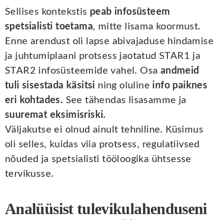
Sellises kontekstis
peab infosüsteem
spetsialisti toetama
, mitte lisama koormust.
Enne arendust oli lapse abivajaduse hindamise
ja juhtumiplaani protsess jaotatud STAR1 ja
STAR2 infosüsteemide vahel. Osa
andmeid
tuli sisestada käsitsi
ning oluline
info paiknes
eri kohtades.
See tähendas lisasamme ja
suuremat eksimisriski.
Väljakutse ei olnud ainult tehniline. Küsimus
oli selles, kuidas viia protsess, regulatiivsed
nõuded ja spetsialisti tööloogika ühtsesse
tervikusse.
Analüüsist tulevikulahenduseni