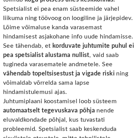
Spetsialist ei pea enam süsteemide vahel
liikuma ning töövoog on loogiline ja järjepidev.
Lõime võimaluse kanda varasemast
hindamisest asjakohane info uude hindamisse.
See tähendab, et
korduvate juhtumite puhul ei
pea spetsialist alustama nullist
, vaid saab
tugineda varasematele andmetele. See
vähendab topeltsisestust ja vigade riski
ning
võimaldab võrrelda sama lapse
hindamistulemusi ajas.
Juhtumiplaani koostamisel loob süsteem
automaatselt tegevuskava põhja
nende
eluvaldkondade põhjal, kus tuvastati
probleemid. Spetsialist saab keskenduda