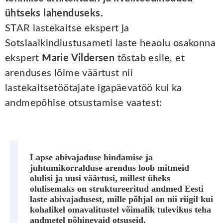
ühtseks lahenduseks.
STAR lastekaitse ekspert ja
Sotsiaalkindlustusameti laste heaolu osakonna
ekspert
Marie Vildersen
tõstab esile, et
arenduses lõime väärtust nii
lastekaitsetöötajate igapäevatöö kui ka
andmepõhise otsustamise vaatest:
Lapse abivajaduse hindamise ja
juhtumikorralduse arendus loob mitmeid
olulisi ja uusi väärtusi, millest üheks
olulisemaks on struktureeritud andmed Eesti
laste abivajadusest, mille põhjal on nii riigil kui
kohalikel omavalitustel võimalik tulevikus teha
andmetel põhinevaid otsuseid.