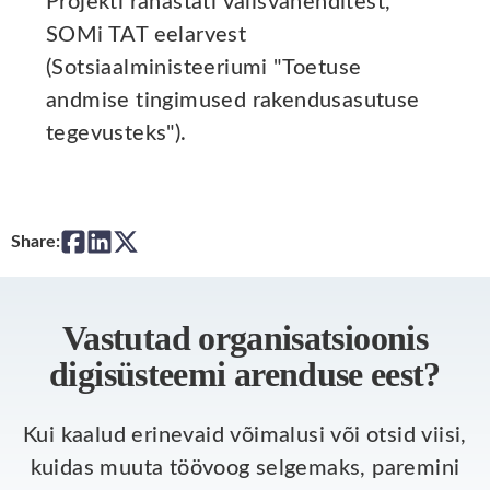
Projekti rahastati välisvahenditest,
SOMi TAT eelarvest
(Sotsiaalministeeriumi "Toetuse
andmise tingimused rakendusasutuse
tegevusteks").
Share:
Vastutad organisatsioonis
digisüsteemi arenduse eest?
Kui kaalud erinevaid võimalusi või otsid viisi,
kuidas muuta töövoog selgemaks, paremini