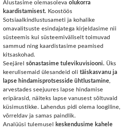
Alustasime olemasoleva
olukorra
kaardistamisest.
Koostöös
Sotsiaalkindlustusameti ja kohalike
omavalitsuste esindajatega kirjeldasime nii
süsteemis kui süsteemiväliselt toimuvad
sammud ning kaardistasime peamised
kitsaskohad.
Seejärel
sõnastasime tulevikuvisiooni.
Üks
keerulisemaid ülesandeid oli
täiskasvanu ja
lapse hindamisprotsesside ühtlustamine
,
arvestades seejuures lapse hindamise
eripärasid, näiteks lapse vanusest sõltuvaid
küsimustikke. Lahendus pidi olema loogiline,
võrreldav ja samas paindlik.
Analüüsi tulemusel
keskendusime kahele