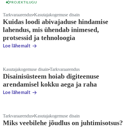
PROJEKTILUGU
Tarkvaraarendus
Kasutajakogemuse disain
Kuidas loodi abivajaduse hindamise
lahendus, mis ühendab inimesed,
protsessid ja tehnoloogia
Loe lähemalt
Kasutajakogemuse disain
Tarkvaraarendus
Disainisüsteem hoiab digiteenuse
arendamisel kokku aega ja raha
Loe lähemalt
Tarkvaraarendus
Kasutajakogemuse disain
Miks veebilehe jõudlus on juhtimisotsus?