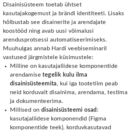
Disainisüsteem toetab ühtset
kasutajakogemust ja brändi identiteeti. Lisaks
hõlbustab see disainerite ja arendajate
koostööd ning avab uusi võimalusi
arendusprotsessi automatiseerimiseks.
Muuhulgas annab Hardi veebiseminaril
vastused järgmistele küsimustele:
Milline on kasutajaliidese komponentide
arendamise
tegelik kulu ilma
disainisüsteemita
, kui iga tootetiim peab
neid korduvalt disainima, arendama, testima
ja dokumenteerima.
Millised on
disainisüsteemi osad
:
kasutajaliidese komponendid (Figma
komponentide teek), korduvkasutavad