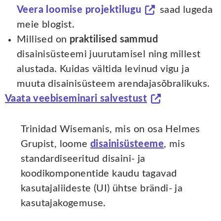
Veera loomise projektilugu
saad lugeda
meie blogist.
Millised on
praktilised sammud
disainisüsteemi juurutamisel ning millest
alustada. Kuidas vältida levinud vigu ja
muuta disainisüsteem arendajasõbralikuks.
Vaata veebiseminari salvestust
Trinidad Wisemanis, mis on osa Helmes
Grupist, loome
disainisüsteeme
, mis
standardiseeritud disaini- ja
koodikomponentide kaudu tagavad
kasutajaliideste (UI) ühtse brändi- ja
kasutajakogemuse.