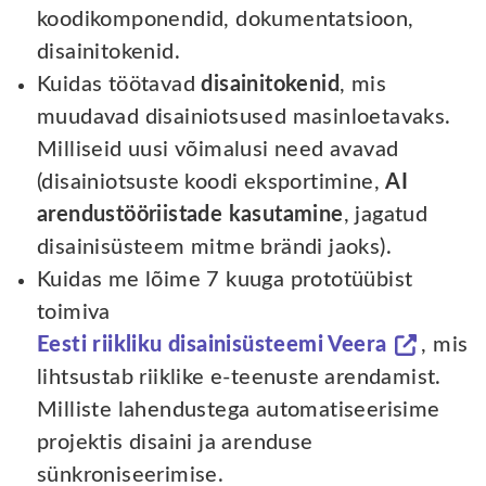
koodikomponendid, dokumentatsioon,
disainitokenid.
Kuidas töötavad
disainitokenid
, mis
muudavad disainiotsused masinloetavaks.
Milliseid uusi võimalusi need avavad
(disainiotsuste koodi eksportimine,
AI
arendustööriistade
kasutamine
, jagatud
disainisüsteem mitme brändi jaoks).
Kuidas me lõime 7 kuuga prototüübist
toimiva
Eesti riikliku disainisüsteemi Veera
, mis
lihtsustab riiklike e-teenuste arendamist.
Milliste lahendustega automatiseerisime
projektis disaini ja arenduse
sünkroniseerimise.