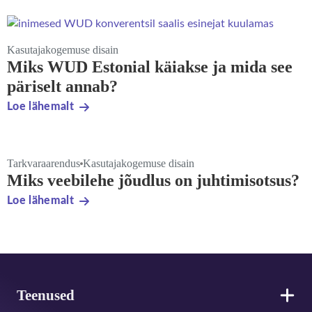
Kasutajakogemuse disain
Miks WUD Estonial käiakse ja mida see
päriselt annab?
Loe lähemalt
Tarkvaraarendus
Kasutajakogemuse disain
Miks veebilehe jõudlus on juhtimisotsus?
Loe lähemalt
Jalus
Teenused