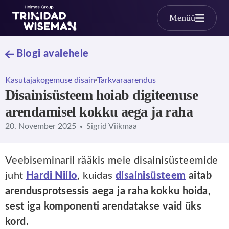
Skip to main content
Menüü
Blogi avalehele
Kasutajakogemuse disain
Tarkvaraarendus
Disainisüsteem hoiab digiteenuse
arendamisel kokku aega ja raha
20. November 2025
Sigrid Viikmaa
Veebiseminaril rääkis meie disainisüsteemide
juht
Hardi Niilo
, kuidas
disainisüsteem
aitab
arendusprotsessis aega ja raha kokku hoida,
sest iga komponenti arendatakse vaid üks
kord.