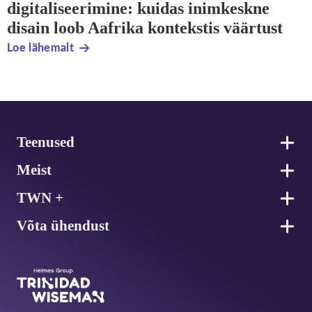
digitaliseerimine: kuidas inimkeskne
disain loob Aafrika kontekstis väärtust
Loe lähemalt
Jalus
Teenused
Meist
TWN +
Võta ühendust