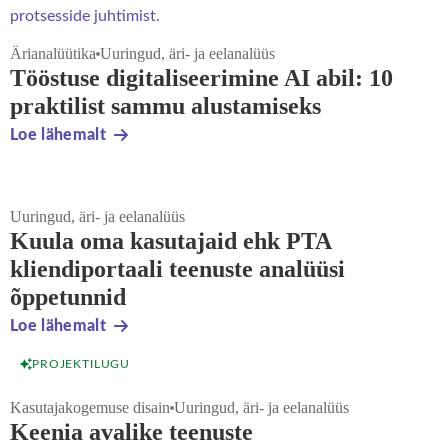
Ärianalüütika
Uuringud, äri- ja eelanalüüs
Tööstuse digitaliseerimine AI abil: 10
praktilist sammu alustamiseks
Loe lähemalt
Uuringud, äri- ja eelanalüüs
Kuula oma kasutajaid ehk PTA
kliendiportaali teenuste analüüsi
õppetunnid
Loe lähemalt
PROJEKTILUGU
Kasutajakogemuse disain
Uuringud, äri- ja eelanalüüs
Keenia avalike teenuste