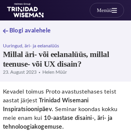
Skip to main content
Menüü
Blogi avalehele
Uuringud, äri- ja eelanalüüs
Millal äri- või eelanalüüs, millal
teenuse- või UX disain?
23. August 2023
Helen Müür
Kevadel toimus Proto avastustehases teist
aastat järjest
Trinidad Wisemani
Inspiratsioonipäev.
Seminar koondas kokku
meie enam kui
10-aastase disaini-, äri- ja
tehnoloogiakogemuse.