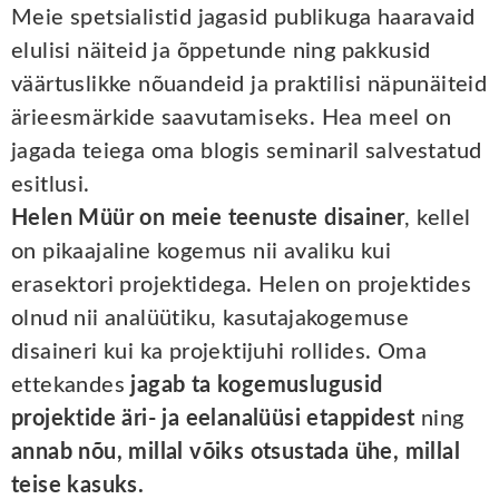
Meie spetsialistid jagasid publikuga haaravaid
elulisi näiteid ja õppetunde ning pakkusid
väärtuslikke nõuandeid ja praktilisi näpunäiteid
ärieesmärkide saavutamiseks. Hea meel on
jagada teiega oma blogis seminaril salvestatud
esitlusi.
Helen Müür on meie teenuste disainer
, kellel
on pikaajaline kogemus nii avaliku kui
erasektori projektidega. Helen on projektides
olnud nii analüütiku, kasutajakogemuse
disaineri kui ka projektijuhi rollides. Oma
ettekandes
jagab ta kogemuslugusid
projektide äri- ja eelanalüüsi etappidest
ning
annab nõu, millal võiks otsustada ühe, millal
teise kasuks.