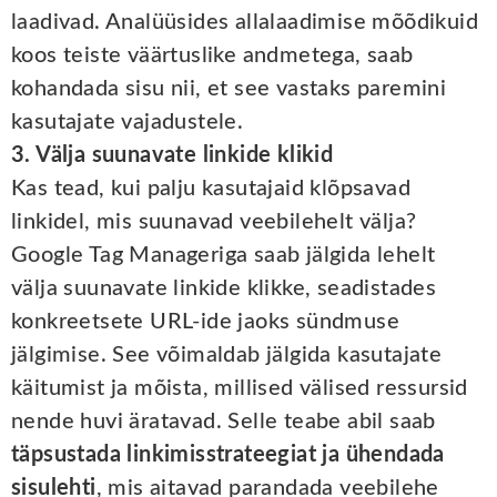
laadivad. Analüüsides allalaadimise mõõdikuid
koos teiste väärtuslike andmetega, saab
kohandada sisu nii, et see vastaks paremini
kasutajate vajadustele.
3. Välja suunavate linkide klikid
Kas tead, kui palju kasutajaid klõpsavad
linkidel, mis suunavad veebilehelt välja?
Google Tag Manageriga saab jälgida lehelt
välja suunavate linkide klikke, seadistades
konkreetsete URL-ide jaoks sündmuse
jälgimise. See võimaldab jälgida kasutajate
käitumist ja mõista, millised välised ressursid
nende huvi äratavad. Selle teabe abil saab
täpsustada linkimisstrateegiat ja ühendada
sisulehti
, mis aitavad parandada veebilehe