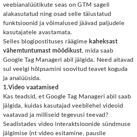
veebianalüütikute seas on GTM sageli
alakasutatud ning osad selle täiustatud
funktsioonid ja võimalused jäävad paljudele
kasutajatele avastamata.
Selles blogipostituses räägime
kaheksast
vähemtuntumast mõõdikust
, mida saab
Google Tag Manageri abil jälgida. Need aitavad
sul veelgi hõlpsamini soovitud teavet koguda
ja analüüsida.
1.Video vaatamised
Kas teadsid, et Google Tag Manageri abil saab
jälgida, kuidas kasutajad veebilehel videoid
vaatavad ja milliseid tegevusi teevad?
Seadistades video interaktsioonide sündmuse
jälgimise (nt video esitamine, pausile