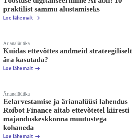
Tööstuse digitaliseerimine AI abil: 10
praktilist sammu alustamiseks
Loe lähemalt
Ärianalüütika
Kuidas ettevõttes andmeid strateegiliselt
ära kasutada?
Loe lähemalt
Ärianalüütika
Eelarvestamise ja ärianalüüsi lahendus
Roibot Finance aitab ettevõtetel kiiresti
majanduskeskkonna muutustega
kohaneda
Loe lähemalt