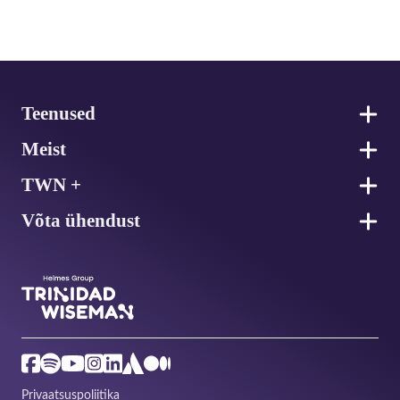
Jalus
Teenused
Meist
TWN +
Võta ühendust
Privaatsuspoliitika