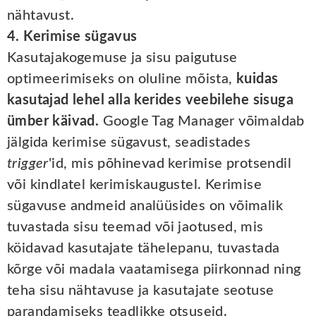
nähtavust.
4. Kerimise sügavus
Kasutajakogemuse ja sisu paigutuse
optimeerimiseks on oluline mõista,
kuidas
kasutajad lehel alla kerides veebilehe sisuga
ümber käivad.
Google Tag Manager võimaldab
jälgida kerimise sügavust, seadistades
trigger
'id, mis põhinevad kerimise protsendil
või kindlatel kerimiskaugustel. Kerimise
sügavuse andmeid analüüsides on võimalik
tuvastada sisu teemad või jaotused, mis
köidavad kasutajate tähelepanu, tuvastada
kõrge või madala vaatamisega piirkonnad ning
teha sisu nähtavuse ja kasutajate seotuse
parandamiseks teadlikke otsuseid.