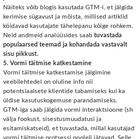
Näiteks võib blogis kasutada GTM-i, et jälgida
kerimise sügavust ja mõista, millised artiklid
köidavad kasutajate tähelepanu kõige rohkem.
Neid andmeid analüüsides saab
tuvastada
populaarsed teemad ja kohandada vastavalt
sisu pikkust.
5. Vormi täitmise katkestamine
Vormi täitmise katkestamise jälgimine
veebilehtedel on oluline info nii
potentsiaalsete klientide tabamiseks kui ka
üldise kasutuskogemuse parandamiseks.
GTM-iga saab jälgida vormi interaktsioone (sh
välja fookust, sisestusmuudatusi ja
esitamiskatseid), et tuvastada, millal kasutajad
vormi täitmise protsessi pooleli jätavad. Selle