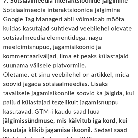
7. Sotsiaalmeedia interaktsioonide jälgimine
Sotsiaalmeedia interaktsioonide jälgimine
Google Tag Manageri abil võimaldab mõõta,
kuidas kasutajad suhtlevad veebilehel olevate
sotsiaalmeedia elementidega, nagu
meeldimisnupud, jagamisikoonid ja
kommentaariväljad, ilma et peaks külastajaid
suunama välisele platvormile.
Oletame, et sinu veebilehel on artikkel, mida
soovid jagada sotsiaalmeedias. Lisaks
tavalisele jagamisikoonile soovid ka jälgida, kui
paljud külastajad tegelikult jagamisnuppu
kasutavad. GTM-i kaudu saad luua
jälgimissündmuse, mis käivitub iga kord, kui
kasutaja klikib jagamise ikoonil.
Sedasi saad