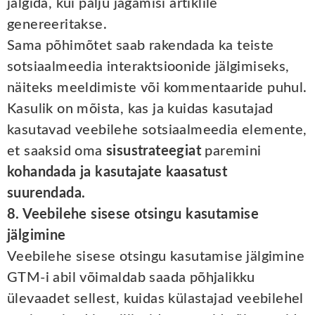
jälgida, kui palju jagamisi artiklile
genereeritakse.
Sama põhimõtet saab rakendada ka teiste
sotsiaalmeedia interaktsioonide jälgimiseks,
näiteks meeldimiste või kommentaaride puhul.
Kasulik on mõista, kas ja kuidas kasutajad
kasutavad veebilehe sotsiaalmeedia elemente,
et saaksid oma
sisustrateegiat
paremini
kohandada ja kasutajate kaasatust
suurendada.
8. Veebilehe sisese otsingu kasutamise
jälgimine
Veebilehe sisese otsingu kasutamise jälgimine
GTM-i abil võimaldab saada põhjalikku
ülevaadet sellest, kuidas külastajad veebilehel