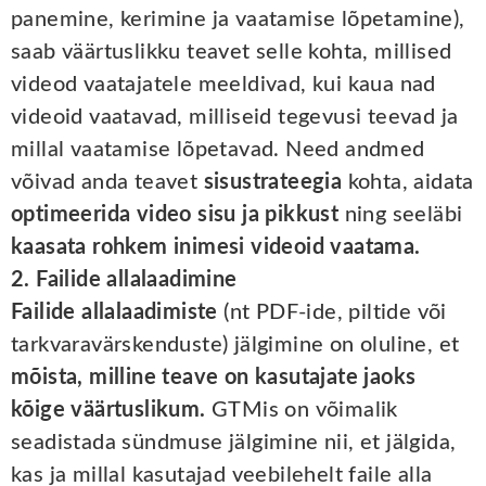
panemine, kerimine ja vaatamise lõpetamine),
saab väärtuslikku teavet selle kohta, millised
videod vaatajatele meeldivad, kui kaua nad
videoid vaatavad, milliseid tegevusi teevad ja
millal vaatamise lõpetavad. Need andmed
võivad anda teavet
sisustrateegia
kohta, aidata
optimeerida video sisu ja pikkust
ning seeläbi
kaasata rohkem inimesi videoid vaatama.
2. Failide allalaadimine
Failide allalaadimiste
(nt PDF-ide, piltide või
tarkvaravärskenduste) jälgimine on oluline, et
mõista, milline teave on kasutajate jaoks
kõige väärtuslikum.
GTMis on võimalik
seadistada sündmuse jälgimine nii, et jälgida,
kas ja millal kasutajad veebilehelt faile alla