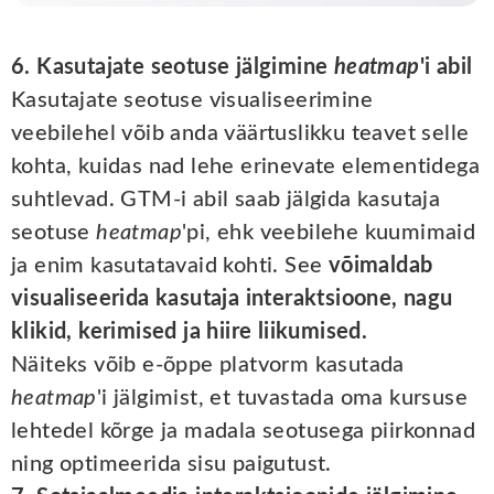
6. Kasutajate seotuse jälgimine
heatmap
'i abil
Kasutajate seotuse visualiseerimine
veebilehel võib anda väärtuslikku teavet selle
kohta, kuidas nad lehe erinevate elementidega
suhtlevad. GTM-i abil saab jälgida kasutaja
seotuse
heatmap
'pi, ehk veebilehe kuumimaid
ja enim kasutatavaid kohti. See
võimaldab
visualiseerida kasutaja interaktsioone, nagu
klikid, kerimised ja hiire liikumised.
Näiteks võib e-õppe platvorm kasutada
heatmap
'i jälgimist, et tuvastada oma kursuse
lehtedel kõrge ja madala seotusega piirkonnad
ning optimeerida sisu paigutust.