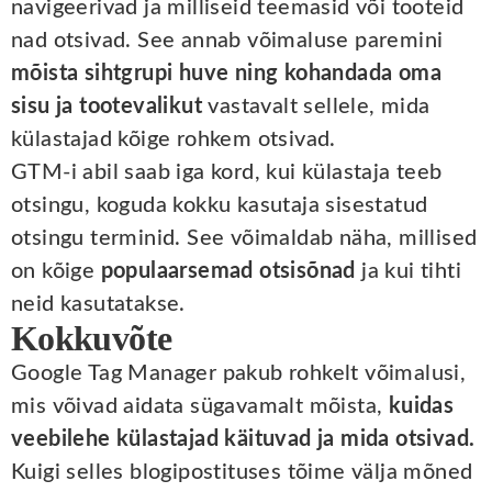
navigeerivad ja milliseid teemasid või tooteid
nad otsivad. See annab võimaluse paremini
mõista sihtgrupi huve ning kohandada oma
sisu ja tootevalikut
vastavalt sellele, mida
külastajad kõige rohkem otsivad.
GTM-i abil saab iga kord, kui külastaja teeb
otsingu, koguda kokku kasutaja sisestatud
otsingu terminid. See võimaldab näha, millised
on kõige
populaarsemad otsisõnad
ja kui tihti
neid kasutatakse.
Kokkuvõte
Google Tag Manager pakub rohkelt võimalusi,
mis võivad aidata sügavamalt mõista,
kuidas
veebilehe külastajad käituvad ja mida otsivad.
Kuigi selles blogipostituses tõime välja mõned