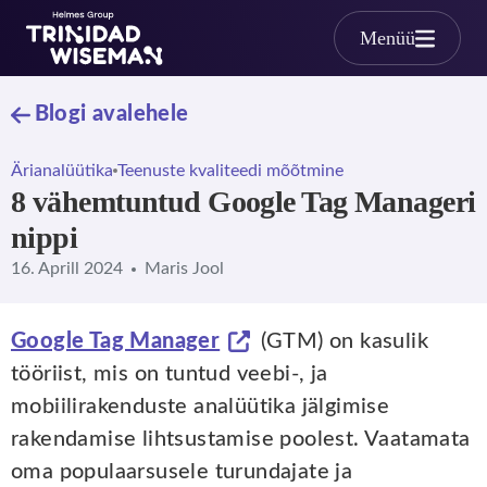
Skip to main content
Menüü
Blogi avalehele
Ärianalüütika
Teenuste kvaliteedi mõõtmine
8 vähemtuntud Google Tag Manageri
nippi
16. Aprill 2024
Maris Jool
Google Tag Manager
(GTM) on kasulik
tööriist, mis on tuntud veebi-, ja
mobiilirakenduste analüütika jälgimise
rakendamise lihtsustamise poolest. Vaatamata
oma populaarsusele turundajate ja