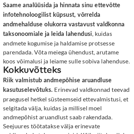
Saame analüüsida ja hinnata sinu ettevõtte
infotehnoloogilist küpsust, võrrelda
andmehalduse olukorra vastavust valdkonna
, kuidas
taksonoomiale ja leida lahendusi
andmete kogumise ja haldamise protsesse
parendada. Võta meiega ühendust, arutame
koos võimalusi ja leiame sulle sobiva lahenduse.
Kokkuvõtteks
Riik valmistub andmepõhise aruandluse
Erinevad valdkonnad teevad
kasutuselevõtuks.
praegusel hetkel süsteemseid ettevalmistusi, et
selgitada välja, kuidas ja millisel moel
andmepõhist aruandlust saab rakendada.
Seejuures töötatakse välja erinevate