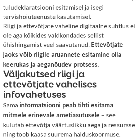
tuludeklaratsiooni esitamisel ja isegi
tervishoiuteenuste kasutamisel.
Riigi ja ettevõtjate vaheline digitaalne suhtlus ei
ole aga kõikides valdkondades sellist
ühishingamist veel saavutanud.
Ettevõtjate
jaoks võib riigile aruannete esitamine olla
keerukas ja aeganõudev protsess.
Väljakutsed riigi ja
ettevõtjate vahelises
infovahetuses
Sama
informatsiooni peab tihti esitama
– see
mitmele erinevale ametiasutusele
kulutab ettevõtja väärtuslikku aega ja ressursse
ning toob kaasa suurema halduskoormuse.