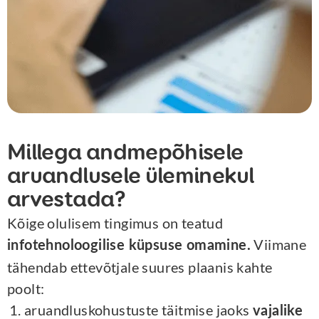
Millega andmepõhisele
aruandlusele üleminekul
arvestada?
Kõige olulisem tingimus on teatud
Viimane
infotehnoloogilise küpsuse omamine.
tähendab ettevõtjale suures plaanis kahte
poolt:
aruandluskohustuste täitmise jaoks
vajalike