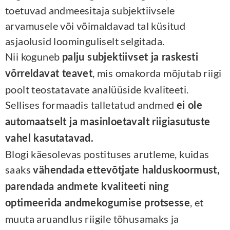
toetuvad andmeesitaja subjektiivsele
arvamusele või võimaldavad tal küsitud
asjaolusid loominguliselt selgitada.
Nii koguneb
palju subjektiivset ja raskesti
, mis omakorda mõjutab riigi
võrreldavat teavet
poolt teostatavate analüüside kvaliteeti.
Sellises formaadis talletatud andmed
ei ole
automaatselt ja masinloetavalt riigiasutuste
vahel kasutatavad.
Blogi käesolevas postituses arutleme, kuidas
saaks
vähendada ettevõtjate halduskoormust,
parendada andmete kvaliteeti ning
, et
optimeerida andmekogumise protsesse
muuta aruandlus riigile tõhusamaks ja