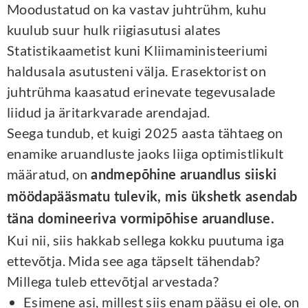
Moodustatud on ka vastav juhtrühm, kuhu
kuulub suur hulk riigiasutusi alates
Statistikaametist kuni Kliimaministeeriumi
haldusala asutusteni välja. Erasektorist on
juhtrühma kaasatud erinevate tegevusalade
liidud ja äritarkvarade arendajad.
Seega tundub, et kuigi 2025 aasta tähtaeg on
enamike aruandluste jaoks liiga optimistlikult
määratud, on
andmepõhine aruandlus siiski
möödapääsmatu tulevik, mis ükshetk asendab
täna domineeriva vormipõhise aruandluse.
Kui nii, siis hakkab sellega kokku puutuma iga
ettevõtja. Mida see aga täpselt tähendab?
Millega tuleb ettevõtjal arvestada?
Esimene asi, millest siis enam pääsu ei ole, on