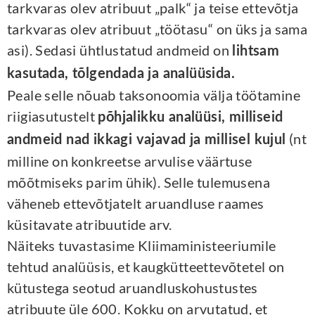
tarkvaras olev atribuut „palk“ ja teise ettevõtja
tarkvaras olev atribuut „töötasu“ on üks ja sama
asi). Sedasi ühtlustatud andmeid on
lihtsam
kasutada, tõlgendada ja analüüsida.
Peale selle nõuab taksonoomia välja töötamine
riigiasutustelt
põhjalikku analüüsi, milliseid
(nt
andmeid nad ikkagi vajavad ja millisel kujul
milline on konkreetse arvulise väärtuse
mõõtmiseks parim ühik). Selle tulemusena
väheneb ettevõtjatelt aruandluse raames
küsitavate atribuutide arv.
Näiteks tuvastasime Kliimaministeeriumile
tehtud analüüsis, et kaugkütteettevõtetel on
kütustega seotud aruandluskohustustes
atribuute üle 600. Kokku on arvutatud, et