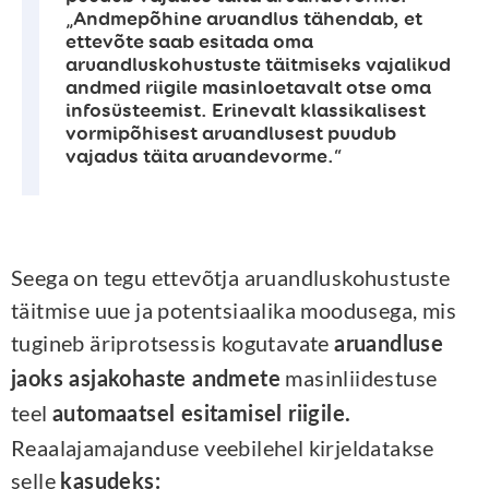
„Andmepõhine aruandlus tähendab, et
ettevõte saab esitada oma
aruandluskohustuste täitmiseks vajalikud
andmed riigile masinloetavalt otse oma
infosüsteemist. Erinevalt klassikalisest
vormipõhisest aruandlusest puudub
vajadus täita aruandevorme.“
Seega on tegu ettevõtja aruandluskohustuste
täitmise uue ja potentsiaalika moodusega, mis
tugineb äriprotsessis kogutavate
aruandluse
masinliidestuse
jaoks asjakohaste andmete
teel
automaatsel esitamisel riigile.
Reaalajamajanduse veebilehel kirjeldatakse
selle
kasudeks: