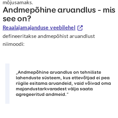
mõjusamaks.
Andmepõhine aruandlus – mis
see on?
Reaalajamajanduse veebilehel
defineeritakse andmepõhist aruandlust
niimoodi:
„Andmepõhine aruandlus on tehniliste
lahenduste süsteem, kus ettevõtjad ei pea
riigile esitama aruandeid, vaid võivad oma
majandustarkvaradest välja saata
agregeeritud andmeid.“