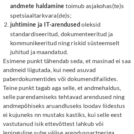
toimub asjakohas(te)s
andmete haldamine
spetsiaaltarkvara(de)s;
oleksid
juhtimine ja IT-arendused
standardiseeritud, dokumenteeritud ja
kommunikeeritud ning riskid süsteemselt
juhitud ja maandatud.
Esimene punkt tähendab seda, et masinad ei saa
andmeid liigutada, kui need asuvad
paberdokumentides või dokumendifailides.
Teine punkt tagab aga selle, et andmehaldus,
selle parendamiseks tehtavad arendused ning
andmepõhiseks aruandluseks loodav liidestus
ei kujuneks nn mustaks kastiks, kui selle eest
vastutanud isik ettevõttest lahkub või
lepinguline suhe välise arenduspartneriga