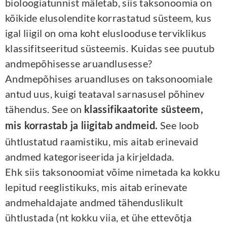
bioloogiatunnist mäletab, siis taksonoomia on
kõikide elusolendite korrastatud süsteem, kus
igal liigil on oma koht eluslooduse terviklikus
klassifitseeritud süsteemis. Kuidas see puutub
andmepõhisesse aruandlusesse?
Andmepõhises aruandluses on taksonoomiale
antud uus, kuigi teataval sarnasusel põhinev
tähendus. See on
klassifikaatorite süsteem,
See loob
mis korrastab ja liigitab andmeid.
ühtlustatud raamistiku, mis aitab erinevaid
andmed kategoriseerida ja kirjeldada.
Ehk siis taksonoomiat võime nimetada ka kokku
lepitud reeglistikuks, mis aitab erinevate
andmehaldajate andmed tähenduslikult
ühtlustada (nt kokku viia, et ühe ettevõtja