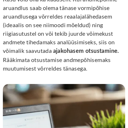
aruandlus saab olema tänase vormipõhise
aruandlusega võrreldes reaalajalähedasem
(ideaalis on see niimoodi mõeldud) ning
riigiasutustel on või tekib juurde võimekust
andmete tihedamaks analüüsimiseks, siis on
võimalik saavutada
ajakohasem otsustamine.
Rääkimata otsustamise andmepõhisemaks
muutumisest võrreldes tänasega.