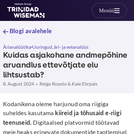
Skip to main content
Menüü
Blogi avalehele
Ärianalüütika
Uuringud, äri- ja eelanalüüs
Kuidas asjakohane andmepõhine
aruandlus ettevõtjate elu
lihtsustab?
8. August 2024
Reigo Roasto & Kaie Ehrpais
Kodanikena oleme harjunud oma riigiga
suheldes kasutama
kiireid ja tõhusaid e-riigi
Digitaalsed platvormid töötavad
teenuseid.
meie heaks erinevate dokumentide taotlemisel,