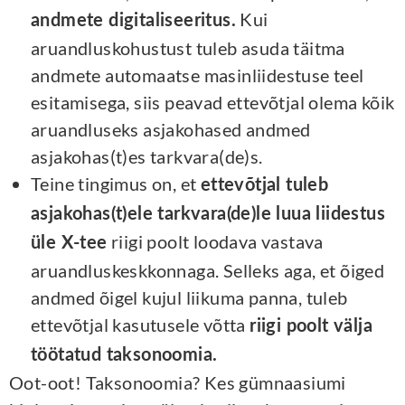
Kui
andmete digitaliseeritus.
aruandluskohustust tuleb asuda täitma
andmete automaatse masinliidestuse teel
esitamisega, siis peavad ettevõtjal olema kõik
aruandluseks asjakohased andmed
asjakohas(t)es tarkvara(de)s.
Teine tingimus on, et
ettevõtjal tuleb
asjakohas(t)ele tarkvara(de)le luua liidestus
riigi poolt loodava vastava
üle X-tee
aruandluskeskkonnaga. Selleks aga, et õiged
andmed õigel kujul liikuma panna, tuleb
ettevõtjal kasutusele võtta
riigi poolt välja
töötatud taksonoomia.
Oot-oot! Taksonoomia? Kes gümnaasiumi