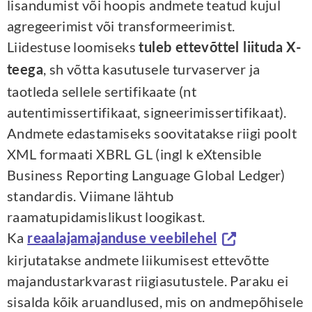
lisandumist või hoopis andmete teatud kujul
agregeerimist või transformeerimist.
Liidestuse loomiseks
tuleb ettevõttel liituda X-
, sh võtta kasutusele turvaserver ja
teega
taotleda sellele sertifikaate (nt
autentimissertifikaat, signeerimissertifikaat).
Andmete edastamiseks soovitatakse riigi poolt
XML formaati XBRL GL (ingl k eXtensible
Business Reporting Language Global Ledger)
standardis. Viimane lähtub
raamatupidamislikust loogikast.
Ka
reaalajamajanduse veebilehel
kirjutatakse andmete liikumisest ettevõtte
majandustarkvarast riigiasutustele. Paraku ei
sisalda kõik aruandlused, mis on andmepõhisele