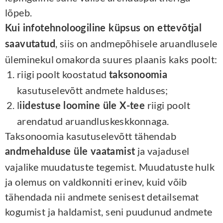
lõpeb.
Kui infotehnoloogiline küpsus on ettevõtjal
, siis on andmepõhisele aruandlusele
saavutatud
üleminekul omakorda suures plaanis kaks poolt:
riigi poolt koostatud
taksonoomia
kasutuselevõtt andmete halduses;
l
riigi poolt
iidestuse loomine üle X-tee
arendatud aruandluskeskkonnaga.
Taksonoomia kasutuselevõtt tähendab
ja vajadusel
andmehalduse üle vaatamist
vajalike muudatuste tegemist. Muudatuste hulk
ja olemus on valdkonniti erinev, kuid võib
tähendada nii andmete senisest detailsemat
kogumist ja haldamist, seni puudunud andmete