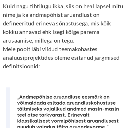
Kuid nagu tihtilugu ikka, siis on heal lapsel mitu
nime ja ka andmepõhist aruandlust on
defineeritud erineva sõnastusega, mis kõik
kokku annavad ehk isegi kõige parema
arusaamise, millega on tegu.
Meie poolt läbi viidud teemakohastes
analüüsiprojektides oleme esitanud järgmised
definitsioonid:
„Andmepõhise aruandluse eesmärk on
võimaldada esitada aruandluskohustuse
täitmiseks vajalikud andmed masin-masin
teel otse tarkvarast. Erinevalt
klassikalisest vormipõhisest aruandlusest
puudub vajadus täita aruandevorme.“