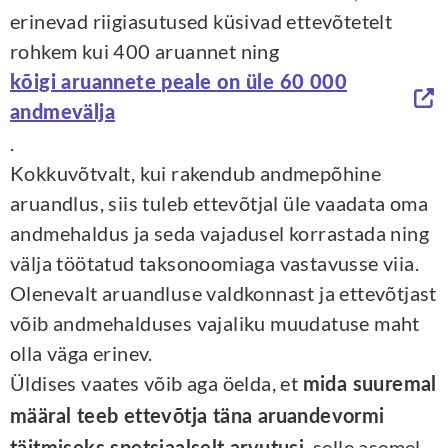
erinevad riigiasutused küsivad ettevõtetelt
rohkem kui 400 aruannet ning
kõigi aruannete peale on üle 60 000
andmevälja
.
Kokkuvõtvalt, kui rakendub andmepõhine
aruandlus, siis tuleb ettevõtjal üle vaadata oma
andmehaldus ja seda vajadusel korrastada ning
välja töötatud taksonoomiaga vastavusse viia.
Olenevalt aruandluse valdkonnast ja ettevõtjast
võib andmehalduses vajaliku muudatuse maht
olla väga erinev.
Üldises vaates võib aga öelda, et
mida suuremal
määral teeb ettevõtja täna aruandevormi
, selle asemel