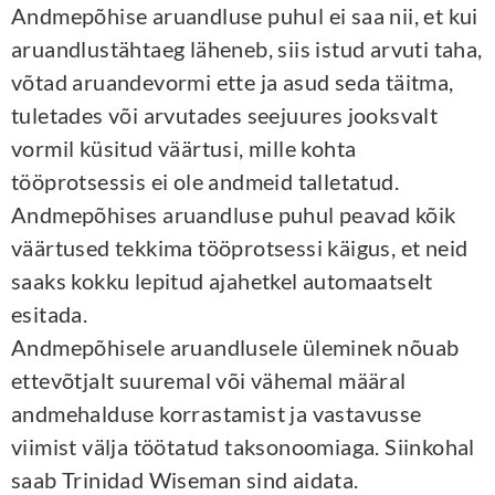
Andmepõhise aruandluse puhul ei saa nii, et kui
aruandlustähtaeg läheneb, siis istud arvuti taha,
võtad aruandevormi ette ja asud seda täitma,
tuletades või arvutades seejuures jooksvalt
vormil küsitud väärtusi, mille kohta
tööprotsessis ei ole andmeid talletatud.
Andmepõhises aruandluse puhul peavad kõik
väärtused tekkima tööprotsessi käigus, et neid
saaks kokku lepitud ajahetkel automaatselt
esitada.
Andmepõhisele aruandlusele üleminek nõuab
ettevõtjalt suuremal või vähemal määral
andmehalduse korrastamist ja vastavusse
viimist välja töötatud taksonoomiaga. Siinkohal
saab Trinidad Wiseman sind aidata.