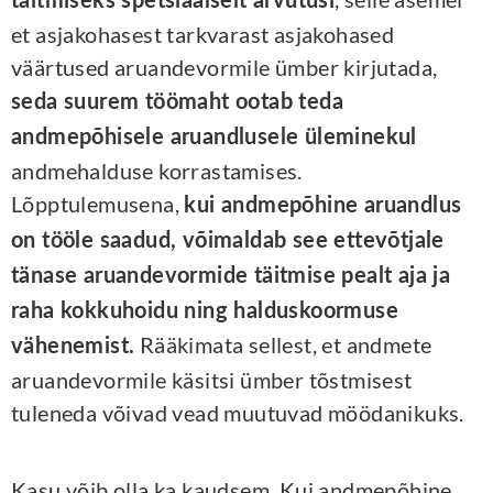
täitmiseks spetsiaalselt arvutusi
et asjakohasest tarkvarast asjakohased
väärtused aruandevormile ümber kirjutada,
seda suurem töömaht ootab teda
andmepõhisele aruandlusele üleminekul
andmehalduse korrastamises.
Lõpptulemusena,
kui andmepõhine aruandlus
on tööle saadud, võimaldab see ettevõtjale
tänase aruandevormide täitmise pealt aja ja
raha kokkuhoidu ning halduskoormuse
Rääkimata sellest, et andmete
vähenemist.
aruandevormile käsitsi ümber tõstmisest
tuleneda võivad vead muutuvad möödanikuks.
Kasu võib olla ka kaudsem. Kui andmepõhine