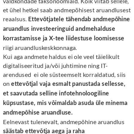
valdkondade taksonoomiaid. Kõik viitab sellele,
et ühel hetkel saab andmepõhisest aruandlusest
reaalsus.
Ettevõtjatele tähendab andmepõhine
aruandlus investeeringuid andmehalduse
korrastamisse ja X-tee liidestuse loomisesse
riigi aruandluskeskkonnaga.
Kui aga andmete haldus ei ole veel täielikult
digitaliseeritud ja/või juhtimine ning IT-
arendused ei ole süsteemselt korraldatud, siis
on
ettevõtjal vaja esmalt panustada sellesse,
et saavutada selline infotehnoloogiline
küpsustase, mis võimaldab asuda üle minema
andmepõhise aruandluse.
Eelnevast tulenevalt, andmepõhine aruandlus
säästab ettevõtja aega ja raha