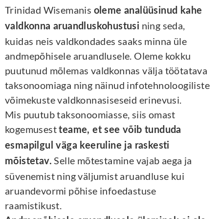
Trinidad Wisemanis
oleme analüüsinud kahe
ning seda,
valdkonna aruandluskohustusi
kuidas neis valdkondades saaks minna üle
andmepõhisele aruandlusele. Oleme kokku
puutunud mõlemas valdkonnas välja töötatava
taksonoomiaga ning näinud infotehnoloogiliste
võimekuste valdkonnasiseseid erinevusi.
Mis puutub taksonoomiasse, siis omast
kogemusest
teame, et see võib tunduda
esmapilgul väga keeruline ja raskesti
Selle mõtestamine vajab aega ja
mõistetav.
süvenemist ning väljumist aruandluse kui
aruandevormi põhise infoedastuse
raamistikust.