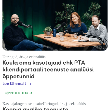
Uuringud, äri- ja eelanalüüs
Kuula oma kasutajaid ehk PTA
kliendiportaali teenuste analüüsi
õppetunnid
Loe lähemalt
PROJEKTILUGU
Kasutajakogemuse disain
Uuringud, äri- ja eelanalüüs
Keenia avalike teenuste