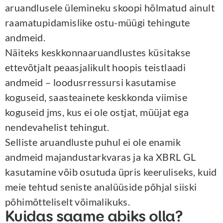
aruandlusele ülemineku skoopi hõlmatud ainult
raamatupidamislike ostu-müügi tehingute
andmeid.
Näiteks keskkonnaaruandlustes küsitakse
ettevõtjalt peaasjalikult hoopis teistlaadi
andmeid – loodusrressursi kasutamise
koguseid, saasteainete keskkonda viimise
koguseid jms, kus ei ole ostjat, müüjat ega
nendevahelist tehingut.
Selliste aruandluste puhul ei ole enamik
andmeid majandustarkvaras ja ka XBRL GL
kasutamine võib osutuda üpris keeruliseks, kuid
meie tehtud seniste analüüside põhjal siiski
põhimõtteliselt võimalikuks.
Kuidas saame abiks olla?