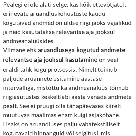
Pealegi ei ole alati selge, kas kõik ettevõtjatelt
erinevate aruandluskohustuste kaudu
kogutavad andmed on üldse riigi jaoks vajalikud
ja neid kasutatakse relevantse aja jooksul
andmeanalüüsides.
Viimane ehk
aruandlusega kogutud andmete
on veel
relevantse aja jooksul kasutamine
eraldi tahk kogu protsessis. Nimelt toimub
paljude aruannete esitamine aastase
intervalliga, mistõttu ka andmeanalüüs toimub
riigiasutustes keskeltläbi aasta vanade andmete
pealt. See ei pruugi olla tänapäevases kiirelt
muutuvas maailmas enam kuigi asjakohane.
Lisaks on aruandluses palju vabatekstiliselt
kogutavaid hinnanguid või selgitusi, mis