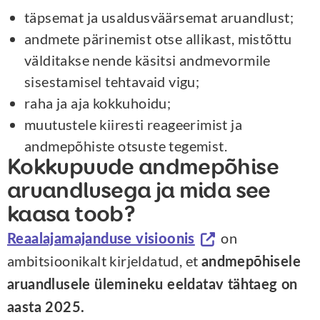
täpsemat ja usaldusväärsemat aruandlust;
andmete pärinemist otse allikast, mistõttu
välditakse nende käsitsi andmevormile
sisestamisel tehtavaid vigu;
raha ja aja kokkuhoidu;
muutustele kiiresti reageerimist ja
andmepõhiste otsuste tegemist.
Kokkupuude andmepõhise
aruandlusega ja mida see
kaasa toob?
on
Reaalajamajanduse visioonis
ambitsioonikalt kirjeldatud, et
andmepõhisele
aruandlusele ülemineku eeldatav tähtaeg on
aasta 2025.