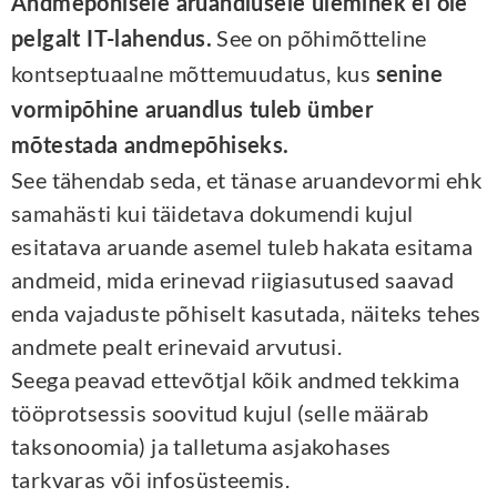
Andmepõhisele aruandlusele üleminek ei ole
See on põhimõtteline
pelgalt IT-lahendus.
kontseptuaalne mõttemuudatus, kus
senine
vormipõhine aruandlus tuleb ümber
mõtestada andmepõhiseks.
See tähendab seda, et tänase aruandevormi ehk
samahästi kui täidetava dokumendi kujul
esitatava aruande asemel tuleb hakata esitama
andmeid, mida erinevad riigiasutused saavad
enda vajaduste põhiselt kasutada, näiteks tehes
andmete pealt erinevaid arvutusi.
Seega peavad ettevõtjal kõik andmed tekkima
tööprotsessis soovitud kujul (selle määrab
taksonoomia) ja talletuma asjakohases
tarkvaras või infosüsteemis.