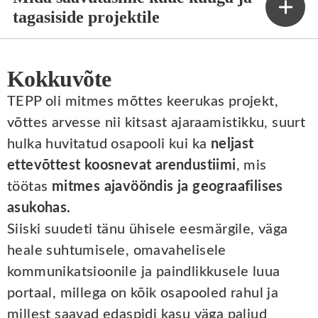
tagasiside projektile
Kokkuvõte
TEPP oli mitmes mõttes keerukas projekt,
võttes arvesse nii kitsast ajaraamistikku, suurt
hulka huvitatud osapooli kui ka
neljast
ettevõttest koosnevat arendustiimi
, mis
töötas
mitmes ajavööndis ja geograafilises
asukohas.
Siiski suudeti tänu ühisele eesmärgile, väga
heale suhtumisele, omavahelisele
kommunikatsioonile ja paindlikkusele luua
portaal, millega on kõik osapooled rahul ja
millest saavad edaspidi kasu väga paljud