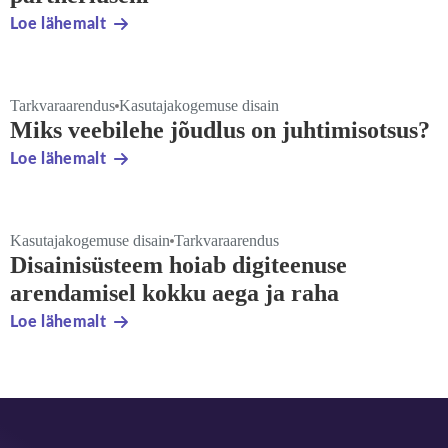
Loe lähemalt
Tarkvaraarendus
Kasutajakogemuse disain
Miks veebilehe jõudlus on juhtimisotsus?
Loe lähemalt
Kasutajakogemuse disain
Tarkvaraarendus
Disainisüsteem hoiab digiteenuse
arendamisel kokku aega ja raha
Loe lähemalt
Jalus