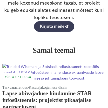
meie kogenud meeskond tagab, et projekt
kulgeb edukalt alates esimesest mõttest kuni
lõpliku teostuseni.
Kirjuta meile
Samal teemal
PROJEKTILUGU
Tarkvaraarendus
Kasutajakogemuse disain
Lapse abivajaduse hindamine STAR
infosüsteemis: projektist pikaajalise
partnerluseni