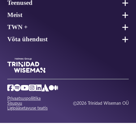
Teenused
Meist
TWN +
Võta ühendust
Privaatsuspoliitika
Sisupuu
2026 Trinidad Wiseman OÜ
Ligipääsetavuse teatis