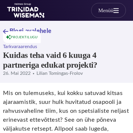
Skip to main content
Menüü
Blogi avalehele
PROJEKTILUGU
Tarkvaraarendus
Kuidas teha vaid 6 kuuga 4
partneriga edukat projekti?
26. Mai 2022
Lilian Tomingas-Frolov
Mis on tulemuseks, kui kokku satuvad kitsas
ajaraamistik, suur hulk huvitatud osapooli ja
rahvusvaheline tiim, kus on spetsialiste neljast
erinevast ettevõttest? See on ühe põneva
väljakutse retsept. Allpool saab lugeda,