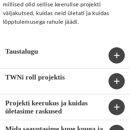
millised olid sellise keerulise projekti
väljakutsed, kuidas neid ületati ja kuidas
lõpptulemusega rahule jäädi.
Taustalugu
TWNi roll projektis
Projekti keerukus ja kuidas
ületasime raskused
Mida saavutasime kuue kuuga ja