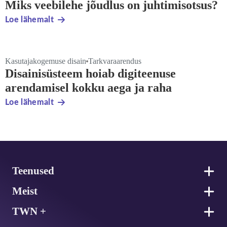
Miks veebilehe jõudlus on juhtimisotsus?
Loe lähemalt
Kasutajakogemuse disain
Tarkvaraarendus
Disainisüsteem hoiab digiteenuse
arendamisel kokku aega ja raha
Loe lähemalt
Jalus
Teenused
Meist
TWN +