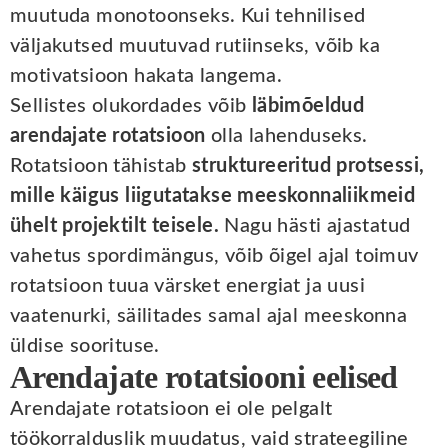
muutuda monotoonseks. Kui tehnilised
väljakutsed muutuvad rutiinseks, võib ka
motivatsioon hakata langema.
Sellistes olukordades võib
läbimõeldud
arendajate rotatsioon
olla lahenduseks.
Rotatsioon tähistab
struktureeritud protsessi,
mille käigus liigutatakse meeskonnaliikmeid
ühelt projektilt teisele.
Nagu hästi ajastatud
vahetus spordimängus, võib õigel ajal toimuv
rotatsioon tuua värsket energiat ja uusi
vaatenurki, säilitades samal ajal meeskonna
üldise soorituse.
Arendajate rotatsiooni eelised
Arendajate rotatsioon ei ole pelgalt
töökorralduslik muudatus, vaid strateegiline