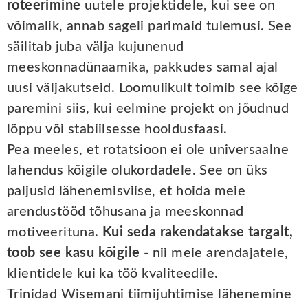
roteerimine
uutele projektidele, kui see on
võimalik, annab sageli parimaid tulemusi. See
säilitab juba välja kujunenud
meeskonnadünaamika, pakkudes samal ajal
uusi väljakutseid. Loomulikult toimib see kõige
paremini siis, kui eelmine projekt on jõudnud
lõppu või stabiilsesse hooldusfaasi.
Pea meeles, et rotatsioon ei ole universaalne
lahendus kõigile olukordadele. See on üks
paljusid lähenemisviise, et hoida meie
arendustööd tõhusana ja meeskonnad
motiveerituna.
Kui seda rakendatakse targalt,
toob see kasu kõigile
- nii meie arendajatele,
klientidele kui ka töö kvaliteedile.
Trinidad Wisemani tiimijuhtimise lähenemine