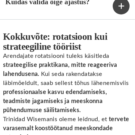
Kuidas valida õige ajastus?
Kokkuvõte: rotatsioon kui
strateegiline tööriist
Arendajate rotatsiooni tuleks käsitleda
strateegilise praktikana, mitte reageeriva
lahendusena.
Kui seda rakendatakse
läbimõeldult, saab sellest tõhus lähenemisviis
professionaalse kasvu edendamiseks,
teadmiste jagamiseks ja meeskonna
pühendumuse säilitamiseks.
Trinidad Wisemanis oleme leidnud, et
tervete
varasemalt koostöötanud meeskondade