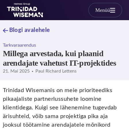
Skip to main content
Menüü
Blogi avalehele
Tarkvaraarendus
Millega arvestada, kui plaanid
arendajate vahetust IT-projektides
21. Mai 2025
Paul Richard Lettens
Trinidad Wisemanis on meie prioriteediks
pikaajaliste partnerlussuhete loomine
klientidega. Kuigi see lähenemine tugevdab
ärisuhteid, võib sama projektiga pika aja
jooksul töötamine arendajatele mõnikord