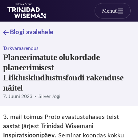
Skip to main content
Menüü
Blogi avalehele
Tarkvaraarendus
Planeerimatute olukordade
planeerimisest
Liikluskindlustusfondi rakenduse
näitel
7. Juuni 2023
Silver Jõgi
3. mail toimus Proto avastustehases teist
aastat järjest
Trinidad Wisemani
Inspiratsioonipäev
. Seminar koondas kokku