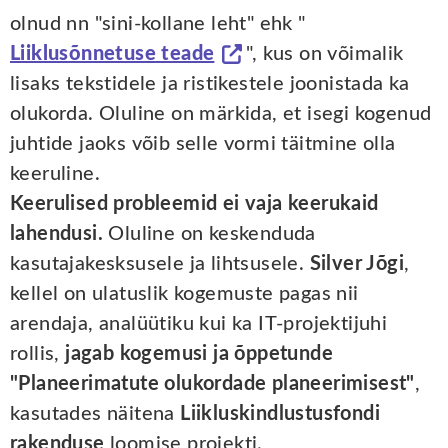
olnud nn "sini-kollane leht" ehk "
Liiklusõnnetuse teade
", kus on võimalik
lisaks tekstidele ja ristikestele joonistada ka
olukorda. Oluline on märkida, et isegi kogenud
juhtide jaoks võib selle vormi täitmine olla
keeruline.
Keerulised probleemid ei vaja keerukaid
lahendusi.
Oluline on keskenduda
kasutajakesksusele ja lihtsusele.
Silver Jõgi
,
kellel on ulatuslik kogemuste pagas nii
arendaja, analüütiku kui ka IT-projektijuhi
rollis,
jagab kogemusi ja õppetunde
"Planeerimatute olukordade planeerimisest"
,
kasutades näitena
Liikluskindlustusfondi
rakenduse
loomise projekti.