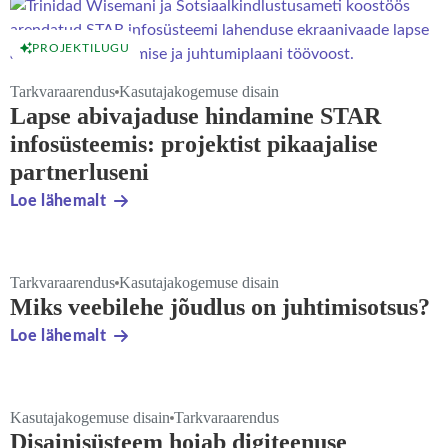
PROJEKTILUGU
Tarkvaraarendus
Kasutajakogemuse disain
Lapse abivajaduse hindamine STAR
infosüsteemis: projektist pikaajalise
partnerluseni
Loe lähemalt
Tarkvaraarendus
Kasutajakogemuse disain
Miks veebilehe jõudlus on juhtimisotsus?
Loe lähemalt
Kasutajakogemuse disain
Tarkvaraarendus
Disainisüsteem hoiab digiteenuse