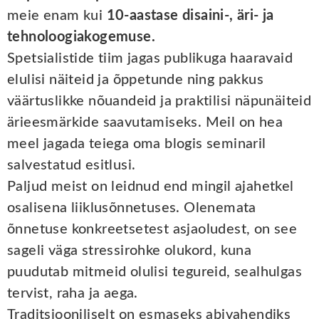
meie enam kui
10-aastase disaini-, äri- ja
tehnoloogiakogemuse.
Spetsialistide tiim jagas publikuga haaravaid
elulisi näiteid ja õppetunde ning pakkus
väärtuslikke nõuandeid ja praktilisi näpunäiteid
ärieesmärkide saavutamiseks. Meil on hea
meel jagada teiega oma blogis seminaril
salvestatud esitlusi.
Paljud meist on leidnud end mingil ajahetkel
osalisena liiklusõnnetuses. Olenemata
õnnetuse konkreetsetest asjaoludest, on see
sageli väga stressirohke olukord, kuna
puudutab mitmeid olulisi tegureid, sealhulgas
tervist, raha ja aega.
Traditsiooniliselt on esmaseks abivahendiks