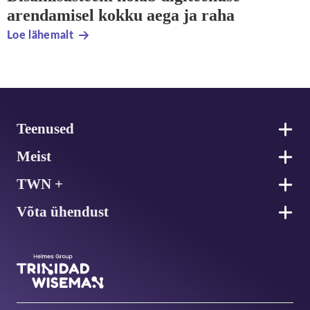
arendamisel kokku aega ja raha
Loe lähemalt
Jalus
Teenused
Meist
TWN +
Võta ühendust