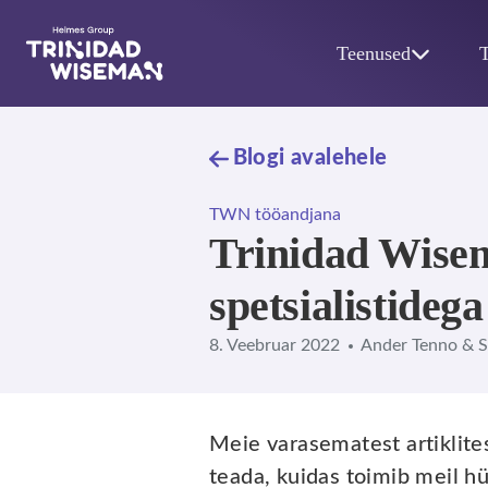
Skip to main content
Teenused
Blogi avalehele
TWN tööandjana
Trinidad Wisem
spetsialistidega
8. Veebruar 2022
Ander Tenno & S
Meie varasematest artiklites
teada, kuidas toimib meil h