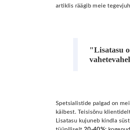
artiklis räägib meie tegevju
"Lisatasu o
vahetevahel
Spetsialistide palgad on mei
käibest. Teisisõnu klientidel
Lisatasu kujuneb kindla süs
tüüpiliselt
20-40%:
kogenud 