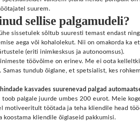
töötajatel suurem.
inud sellise palgamudeli?
ühe sissetulek sõltub suuresti temast endast nin
ise aega või kohalolekut. Nii on omakorda ka ett
rtustele (eriti inimkesksus ja autonoomsus).
nimeste töövõime on erinev. Me ei oota kelleltk
. Samas tundub õiglane, et spetsialist, kes rohke
ihindade kasvades suurenevad palgad automaats
a toob palgale juurde umbes 200 eurot. Meie kog
l motiveeritult töötada ja teha kliendile head tö
ja koostama kliendile õiglaseid pakkumisi.