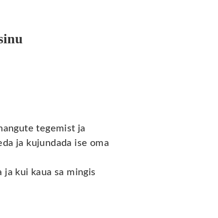
sinu
nangute tegemist ja
neda ja kujundada ise oma
a ja kui kaua sa mingis