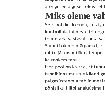
arengutee alguses olevatel 
Miks oleme val
See loob keskkonna, kus iga
kontrollida
inimeste töötegem
toimetada vastavalt oma vää
Samuti oleme märganud, et i
mitte jätkusuutlikus tempos
ka rohkem tasu.
Hea pool on ka see, et
tunn
tunnihinna muutus kliendig
palgasüsteem aitab inimeste
põhjalikult läbi analüüsima 