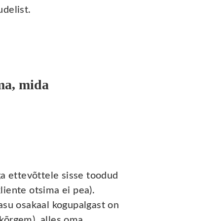
delist.
ma, mida
ga ettevõttele sisse toodud
kliente otsima ei pea).
tasu osakaal kogupalgast on
kõrgem), alles oma