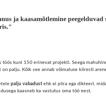
anus ja kaasamõtlemine peegelduvad 
is."
 töös kuni 150 erinevat projekti. Seega mahuhin
 on palju. Kõik see annab võimaluse kiiresti are
etele
palju vabadust
ehk ei piira ega dikteeri, mid
adusega kaasneb ka vastutus oma töö eest.