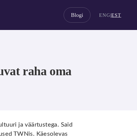
Blogi
ENG
|
EST
kuvat raha oma
tuuri ja väärtustega. Said
alused TWNis. Käesolevas