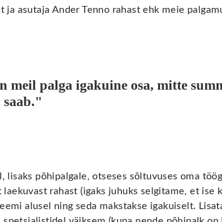
ht ja asutaja Ander Tenno rahast ehk meie palgamu
n meil palga igakuine osa, mitte sum
 saab."
l, lisaks põhipalgale, otseses sõltuvuses oma töö
t laekuvast rahast (igaks juhuks selgitame, et ise 
teemi alusel ning seda makstakse igakuiselt. Lisa
spetsialistidel väiksem (kuna nende põhipalk on 