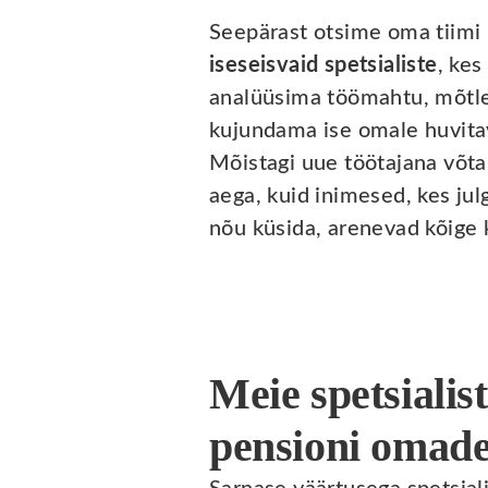
Seepärast otsime oma tiimi
iseseisvaid spetsialiste
, kes
analüüsima töömahtu, mõtle
kujundama ise omale huvitav
Mõistagi uue töötajana võt
aega, kuid inimesed, kes ju
nõu küsida, arenevad kõige k
Meie spetsialist
pensioni omade