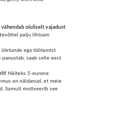
g
vähendab oluliselt vajadust
evõttel palju lihtsam
i ületunde ega töötamist
m panustab, saab selle eest
elt!
Näiteks 5-eurone
emus on näidanud, et meie
öd. Samuti motiveerib see