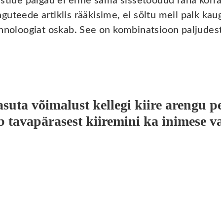
stide palgad ei erine sama sissetoodud raha korra
teede artiklis rääkisime, ei sõltu meil palk kaugel
hnoloogiat oskab. See on kombinatsioon paljudest 
uta võimalust kellegi kiire arengu pea
b tavapärasest kiiremini ka inimese va