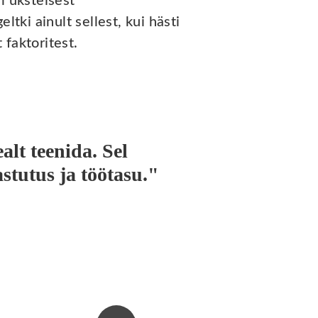
l üksteisest
tki ainult sellest, kui hästi
faktoritest.
lt teenida. Sel
stutus ja töötasu."