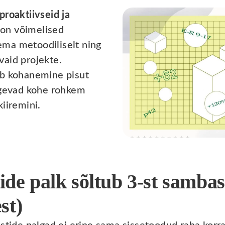
proaktiivseid ja
 on võimelised
ma metoodiliselt ning
aid projekte.
ab kohanemine pisut
lgevad kohe rohkem
iiremini.
ide palk sõltub 3-st sambast
st)