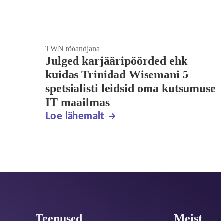
TWN tööandjana
Julged karjääripöörded ehk
kuidas Trinidad Wisemani 5
spetsialisti leidsid oma kutsumuse
IT maailmas
Loe lähemalt
Jalus
Teenused
Meist