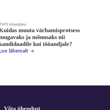
TWN tööandjana
Kuidas muuta värbamisprotsess
mugavaks ja mõnusaks nii
kandidaadile kui tööandjale?
Loe lähemalt
Võta ühendust