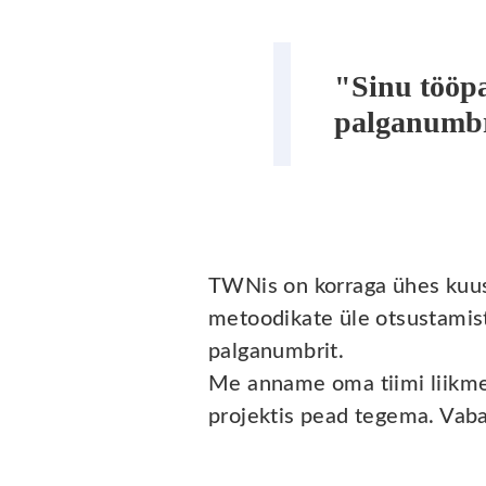
"Sinu tööp
palganumbr
TWNis on korraga ühes kuus
metoodikate üle otsustamist
palganumbrit.
Me anname oma tiimi liikm
projektis pead tegema. Vab