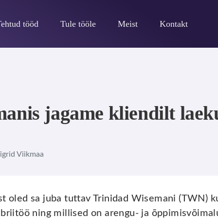
Tehtud tööd
Tule tööle
Meist
Kontakt
anis jagame kliendilt lae
igrid Viikmaa
t oled sa juba tuttav Trinidad Wisemani (TWN) kul
übriitöö ning millised on arengu- ja õppimisvõim