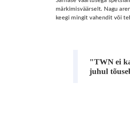
Sarnase väärtusega spetsiali
märkimisväärselt. Nagu arengu
keegi mingit vahendit või te
"TWN ei kas
juhul tõuse