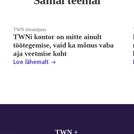
Samal teemal
TWN tööandjana
TWNi kontor on mitte ainult
töötegemise, vaid ka mõnus vaba
aja veetmise koht
Loe lähemalt
TWN +