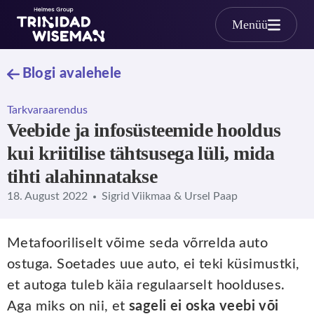
Skip to main content
Menüü
Blogi avalehele
Tarkvaraarendus
Veebide ja infosüsteemide hooldus
kui kriitilise tähtsusega lüli, mida
tihti alahinnatakse
18. August 2022
Sigrid Viikmaa & Ursel Paap
Metafooriliselt võime seda võrrelda auto
ostuga. Soetades uue auto, ei teki küsimustki,
et autoga tuleb käia regulaarselt hoolduses.
Aga miks on nii, et
sageli ei oska veebi või