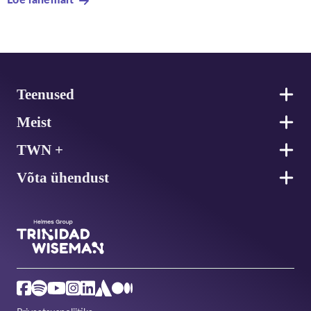
Loe lähemalt
Jalus
Teenused
Meist
TWN +
Võta ühendust