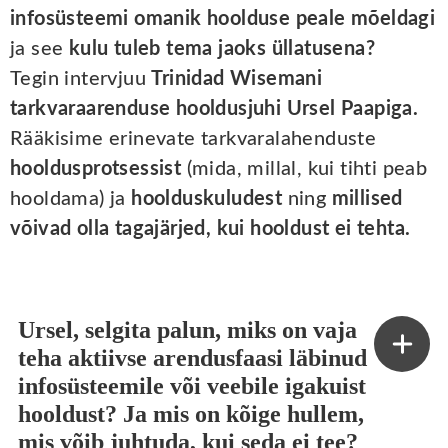
infosüsteemi omanik hoolduse peale mõeldagi
ja see
kulu tuleb tema jaoks üllatusena?
Tegin intervjuu
Trinidad Wisemani
tarkvaraarenduse hooldusjuhi Ursel Paapiga.
Rääkisime erinevate tarkvaralahenduste
hooldusprotsessist
(mida, millal, kui tihti peab
hooldama) ja
hoolduskuludest
ning
millised
võivad olla tagajärjed, kui hooldust ei tehta.
Ursel, selgita palun, miks on vaja
teha aktiivse arendusfaasi läbinud
infosüsteemile või veebile igakuist
hooldust? Ja mis on kõige hullem,
mis võib juhtuda, kui seda ei tee?