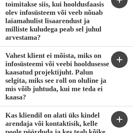
toimitakse siis, kui hooldusfaasis
olev infosüsteem või veeb nõuab
laiamahulist lisaarendust ja
milliste kuludega peab sel juhul
arvestama?
Vahest klient ei mõista, miks on
infosüsteemi või veebi hooldusesse
kaasatud projektijuht. Palun
selgita, miks see roll on oluline ja
mis võib juhtuda, kui me teda ei
kaasa?
Kas kliendil on alati üks kindel
arendaja või kontaktisik, kelle
poole pöörduda ja kes teab kõike