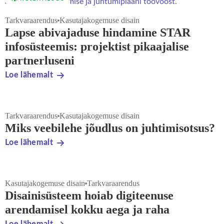
Tarkvaraarendus
Kasutajakogemuse disain
Lapse abivajaduse hindamine STAR
infosüsteemis: projektist pikaajalise
partnerluseni
Loe lähemalt
Tarkvaraarendus
Kasutajakogemuse disain
Miks veebilehe jõudlus on juhtimisotsus?
Loe lähemalt
Kasutajakogemuse disain
Tarkvaraarendus
Disainisüsteem hoiab digiteenuse
arendamisel kokku aega ja raha