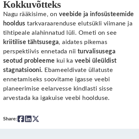
Kokkuvõtteks
Nagu rääkisime, on
veebide ja infosüsteemide
hooldus
tarkvaraarenduse elutsükli viimane ja
tihtipeale alahinnatud lüli. Ometi on see
kriitilise tähtsusega
, aidates pikemas
perspektiivis ennetada nii
turvalisusega
seotud probleeme
kui ka
veebi üleüldist
stagnatsiooni.
Ebameeldivate üllatuste
ennetamiseks soovitame igasse veebi
planeerimise eelarvesse kindlasti sisse
arvestada ka igakuise veebi hoolduse.
Share: