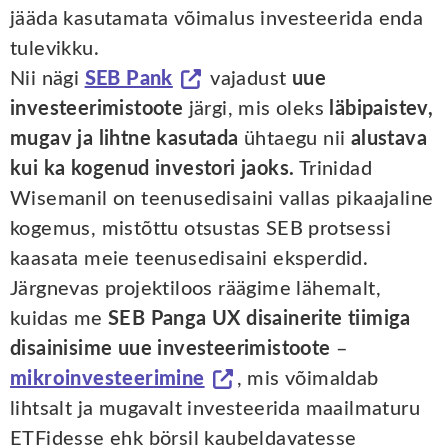
jääda kasutamata võimalus investeerida enda
tulevikku.
Nii nägi
SEB Pank
vajadust
uue
investeerimistoote
järgi, mis oleks
läbipaistev,
mugav ja lihtne kasutada
ühtaegu nii
alustava
kui ka kogenud investori jaoks.
Trinidad
Wisemanil on teenusedisaini vallas pikaajaline
kogemus, mistõttu otsustas SEB protsessi
kaasata meie teenusedisaini eksperdid.
Järgnevas projektiloos räägime lähemalt,
kuidas me
SEB Panga UX disainerite tiimiga
disainisime uue investeerimistoote
–
mikroinvesteerimine
, mis võimaldab
lihtsalt ja mugavalt investeerida maailmaturu
ETFidesse ehk börsil kaubeldavatesse