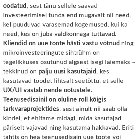
oodatud
, sest tänu sellele saavad
investeerimisel tunda end mugavalt nii need,
kel puuduvad varasemad kogemused, kui ka
need, kes on juba valdkonnaga tuttavad.
Kliendid on uue toote hästi vastu võtnud
ning
mikroinvesteeringute sihtrühm on
tegelikkuses osutunud algsest isegi laiemaks –
tekkinud on
palju uusi kasutajaid
, kes
kasutavad toodet lihtsalt seetõttu, et selle
UX/UI vastab nende ootustele.
Teenusedisainil on oluline roll kõigis
tarkvaraprojektides
, sest ainult nii saab olla
kindel, et ehitame midagi, mida kasutajad
päriselt vajavad ning kasutama hakkavad. Eriti
tähtis on hea teenusedisain uue toote või