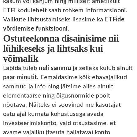
kasum või kahjum ning milliselt ametlikult
ETFi kodulehelt saab rohkem informatsiooni.
Valikute lihtsustamiseks lisasime ka
ETFide
võrdlemise funktsiooni.
Ostuteekonna disainisime nii
lühikeseks ja lihtsaks kui
võimalik
Läbida tuleb
neli sammu
ja selleks kulub ainult
paar minutit.
Eemaldasime kõik ebavajalikud
sammud ja info ning jätsime alles ainult
elementaarse ning õigusnormide poolt
nõutava. Näiteks ei soovinud me kasutajat
ostu ajal kurnata kohustusega avada
investeerimiskonto, vaid otsustasime, et
avame vajaliku (tasuta hallatava) konto