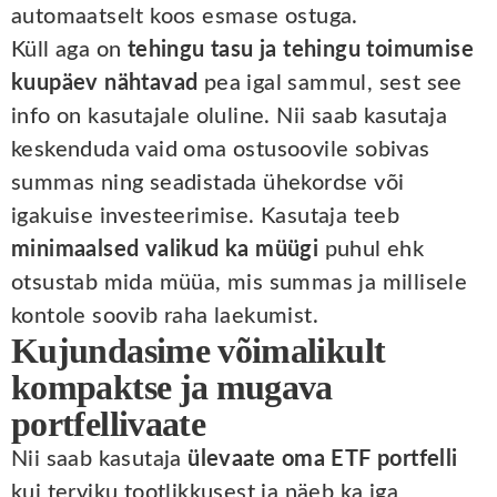
automaatselt koos esmase ostuga.
Küll aga on
tehingu tasu ja tehingu toimumise
kuupäev nähtavad
pea igal sammul, sest see
info on kasutajale oluline. Nii saab kasutaja
keskenduda vaid oma ostusoovile sobivas
summas ning seadistada ühekordse või
igakuise investeerimise. Kasutaja teeb
minimaalsed valikud ka müügi
puhul ehk
otsustab mida müüa, mis summas ja millisele
kontole soovib raha laekumist.
Kujundasime võimalikult
kompaktse ja mugava
portfellivaate
Nii saab kasutaja
ülevaate oma ETF portfelli
kui terviku tootlikkusest ja näeb ka iga