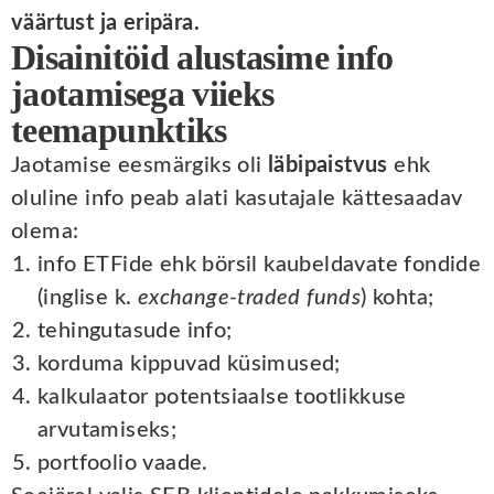
väärtust ja eripära.
Disainitöid alustasime info
jaotamisega viieks
teemapunktiks
Jaotamise eesmärgiks oli
läbipaistvus
ehk
oluline info peab alati kasutajale kättesaadav
olema:
info ETFide ehk börsil kaubeldavate fondide
(inglise k.
exchange-traded funds
) kohta;
tehingutasude info;
korduma kippuvad küsimused;
kalkulaator potentsiaalse tootlikkuse
arvutamiseks;
portfoolio vaade.