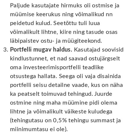
Paljude kasutajate hirmuks oli ostmise ja
müümise keerukus ning võimalikud nn
peidetud kulud. Seetõttu tuli luua
võimalikult lihtne, kiire ning tasude osas
läbipaistev ostu- ja müügiteekond.
Portfelli mugav haldus.
Kasutajad soovisid
kindlustunnet, et nad saavad ostujärgselt
oma investeerimisportfelli teadlike
otsustega hallata. Seega oli vaja disainida
portfelli seisu detailne vaade, kus on näha
ka peatselt toimuvad tehingud. Juurde
ostmine ning maha müümine pidi olema
lihtne ja võimalikult väikeste kuludega
(tehingutasu on 0,5% tehingu summast ja
miinimumtasu ei ole).