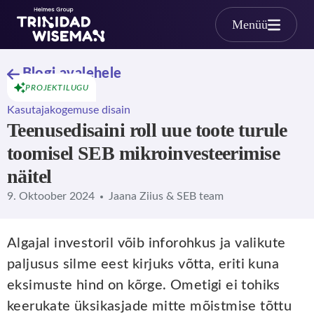
Skip to main content
Menüü
Blogi avalehele
PROJEKTILUGU
Kasutajakogemuse disain
Teenusedisaini roll uue toote turule
toomisel SEB mikroinvesteerimise
näitel
9. Oktoober 2024
Jaana Ziius & SEB team
Algajal investoril võib inforohkus ja valikute
paljusus silme eest kirjuks võtta, eriti kuna
eksimuste hind on kõrge. Ometigi ei tohiks
keerukate üksikasjade mitte mõistmise tõttu