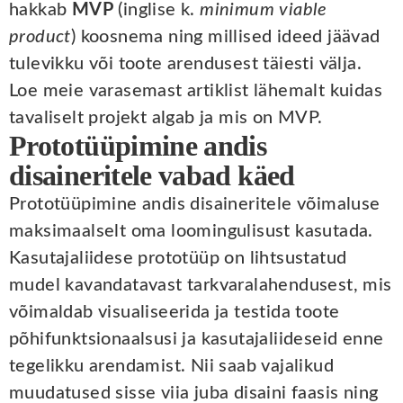
hakkab
MVP
(inglise k.
minimum viable
product
) koosnema ning millised ideed jäävad
tulevikku või toote arendusest täiesti välja.
Loe meie varasemast artiklist lähemalt kuidas
tavaliselt projekt algab ja mis on MVP.
Prototüüpimine andis
disaineritele vabad käed
Prototüüpimine andis disaineritele võimaluse
maksimaalselt oma loomingulisust kasutada.
Kasutajaliidese prototüüp on lihtsustatud
mudel kavandatavast tarkvaralahendusest, mis
võimaldab visualiseerida ja testida toote
põhifunktsionaalsusi ja kasutajaliideseid enne
tegelikku arendamist. Nii saab vajalikud
muudatused sisse viia juba disaini faasis ning