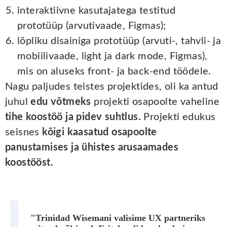
interaktiivne kasutajatega testitud
prototüüp (arvutivaade, Figmas);
lõpliku disainiga prototüüp (arvuti-, tahvli- ja
mobiilivaade, light ja dark mode, Figmas),
mis on aluseks front- ja back-end töödele.
Nagu paljudes teistes projektides, oli ka antud
juhul
edu võtmeks
projekti osapoolte vaheline
tihe koostöö ja pidev suhtlus.
Projekti edukus
seisnes
kõigi kaasatud osapoolte
panustamises ja ühistes arusaamades
koostööst.
"Trinidad Wisemani valisime UX partneriks