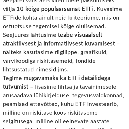
Seejärel valis SEB klientidele pakkumiseks
välja
10 kõige populaarsemat ETFi.
Kuvasime
ETFide kohta ainult neid kriteeriume, mis on
ostuotsuse tegemisel kõige olulisemad.
Seejuures lähtusime
teabe visuaalselt
atraktiivsest ja informatiivsest kuvamisest
–
näiteks kasutasime riigilippe, graafikuid,
värvikoodiga riskitasemeid, fondide
lihtsustatud nimesid jms.
Tegime
mugavamaks ka ETFi detailidega
tutvumist
– lisasime lihtsa ja tavainimesele
arusaadava lühikirjelduse, tegevusvaldkonnad,
peamised ettevõtted, kuhu ETF investeerib,
milline on riskitase koos riskitaseme
selgitusega, milline oli eelnevate aastate