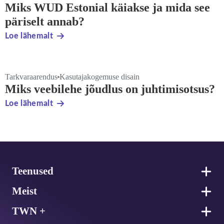
Miks WUD Estonial käiakse ja mida see
päriselt annab?
Loe lähemalt
Tarkvaraarendus
Kasutajakogemuse disain
Miks veebilehe jõudlus on juhtimisotsus?
Loe lähemalt
Jalus
Teenused
Meist
TWN +