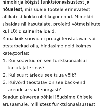
nimekirja kõigist funktsionaalsustest ja
nõuetest
, mis uuele tootele erinevatest
allikatest kokku olid kogunenud. Nimekiri
sisaldas nii kasutajate, projekti võtmeisikute
kui UX disainerite ideid.
Kuna kõik soovid ei pruugi teostatavad või
otstarbekad olla, hindasime neid kolmes
kategoorias:
Kui soovitud on see funktsionaalsus
kasutajate seas?
Kui suurt äriedu see tuua võib?
Kuivõrd teostatav on see back-end
arenduse vaatenurgast?
Saadud pingerea põhjal jõudsime ühisele
arusaamale, millistest funktsionaalsustest