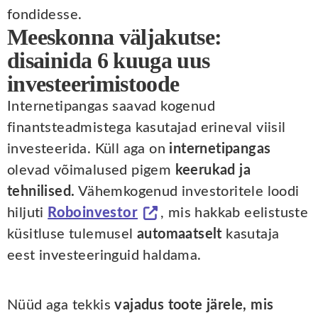
fondidesse.
Meeskonna väljakutse:
disainida 6 kuuga uus
investeerimistoode
Internetipangas saavad kogenud
finantsteadmistega kasutajad erineval viisil
investeerida. Küll aga on
internetipangas
olevad võimalused pigem
keerukad ja
tehnilised.
Vähemkogenud investoritele loodi
hiljuti
Roboinvestor
, mis hakkab eelistuste
küsitluse tulemusel
automaatselt
kasutaja
eest investeeringuid haldama.
Nüüd aga tekkis
vajadus toote järele, mis