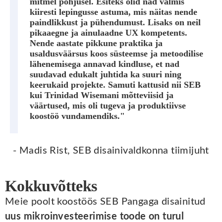
mitmel põhjusel. Esiteks olid nad valmis
kiiresti lepingusse astuma, mis näitas nende
paindlikkust ja pühendumust. Lisaks on neil
pikaaegne ja ainulaadne UX kompetents.
Nende aastate pikkune praktika ja
usaldusväärsus koos süsteemse ja metoodilise
lähenemisega annavad kindluse, et nad
suudavad edukalt juhtida ka suuri ning
keerukaid projekte. Samuti kattusid nii SEB
kui Trinidad Wisemani mõtteviisid ja
väärtused, mis oli tugeva ja produktiivse
koostöö vundamendiks."
- Madis Rist, SEB disainivaldkonna tiimijuht
Kokkuvõtteks
Meie poolt koostöös SEB Pangaga disainitud
uus mikroinvesteerimise toode on turul