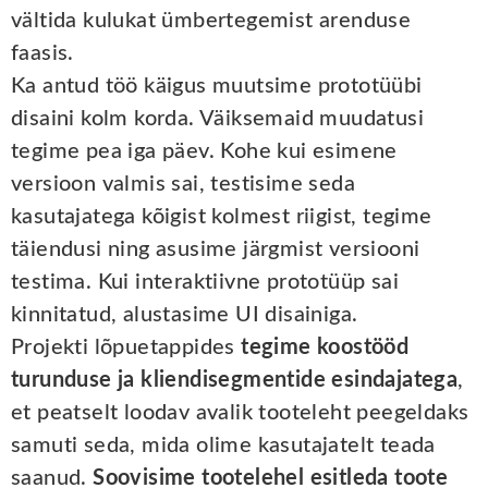
vältida kulukat ümbertegemist arenduse
faasis.
Ka antud töö käigus muutsime prototüübi
disaini kolm korda. Väiksemaid muudatusi
tegime pea iga päev. Kohe kui esimene
versioon valmis sai, testisime seda
kasutajatega kõigist kolmest riigist, tegime
täiendusi ning asusime järgmist versiooni
testima. Kui interaktiivne prototüüp sai
kinnitatud, alustasime UI disainiga.
Projekti lõpuetappides
tegime koostööd
turunduse ja kliendisegmentide esindajatega
,
et peatselt loodav avalik tooteleht peegeldaks
samuti seda, mida olime kasutajatelt teada
saanud.
Soovisime tootelehel esitleda toote