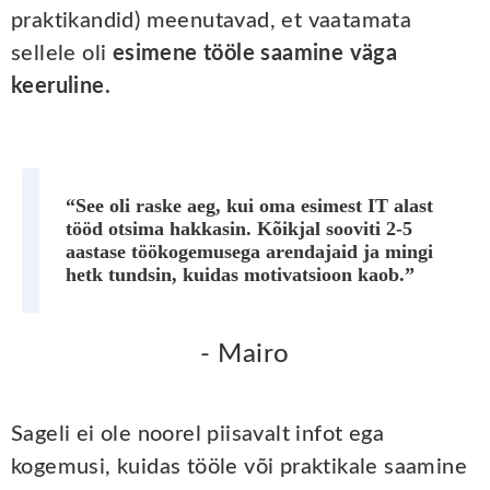
praktikandid) meenutavad, et vaatamata
sellele oli
esimene tööle saamine väga
keeruline.
“See oli raske aeg, kui oma esimest IT alast
tööd otsima hakkasin. Kõikjal sooviti 2-5
aastase töökogemusega arendajaid ja mingi
hetk tundsin, kuidas motivatsioon kaob.”
- Mairo
Sageli ei ole noorel piisavalt infot ega
kogemusi, kuidas tööle või praktikale saamine