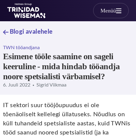
Skip to main content
Menüü
Blogi avalehele
TWN tööandjana
Esimene tööle saamine on sageli
keeruline - mida hindab tööandja
noore spetsialisti värbamisel?
6. Juuli 2022
Sigrid Viikmaa
IT sektori suur tööjõupuudus ei ole
tõenäoliselt kellelegi üllatuseks. Nõudlus on
küll tuhandeid spetsialiste aastas, kuid TWNis
tööd saanud noored spetsialistid (ja ka