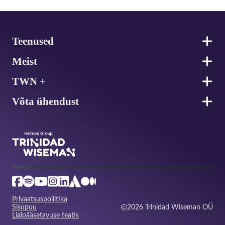
Jalus
Teenused
Meist
TWN +
Võta ühendust
Privaatsuspoliitika
Sisupuu
2026 Trinidad Wiseman OÜ
Ligipääsetavuse teatis