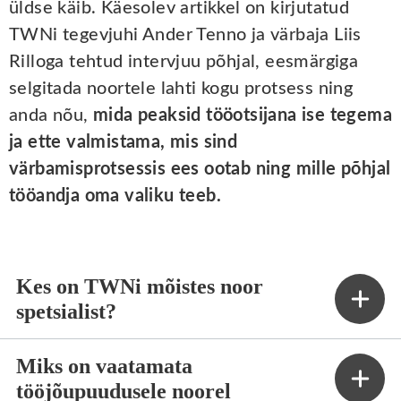
üldse käib. Käesolev artikkel on kirjutatud
TWNi tegevjuhi Ander Tenno ja värbaja Liis
Rilloga tehtud intervjuu põhjal, eesmärgiga
selgitada noortele lahti kogu protsess ning
anda nõu,
mida peaksid tööotsijana ise tegema
ja ette valmistama, mis sind
värbamisprotsessis ees ootab ning mille põhjal
tööandja oma valiku teeb.
Kes on TWNi mõistes noor
spetsialist?
Miks on vaatamata
tööjõupuudusele noorel