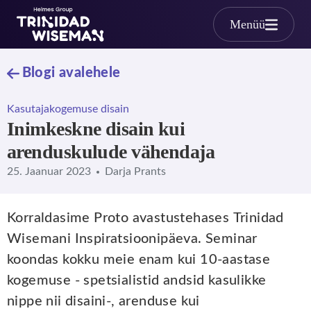
Skip to main content
Menüü
Blogi avalehele
Kasutajakogemuse disain
Inimkeskne disain kui
arenduskulude vähendaja
25. Jaanuar 2023
Darja Prants
Korraldasime Proto avastustehases Trinidad
Wisemani Inspiratsioonipäeva. Seminar
koondas kokku meie enam kui 10-aastase
kogemuse - spetsialistid andsid kasulikke
nippe nii disaini-, arenduse kui