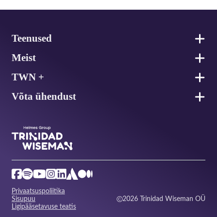
Jalus
Teenused
Meist
TWN +
Võta ühendust
Privaatsuspoliitika
Sisupuu
2026 Trinidad Wiseman OÜ
Ligipääsetavuse teatis