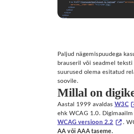
Paljud nägemispuudega kasut
brauseril või seadmel teksti
suurused olema esitatud rela
soovile.
Millal on digik
Aastal 1999 avaldas
W3C
ehk WCAG 1.0. Digimaailm o
WCAG versioon 2.2
. W
AA või AAA taseme.