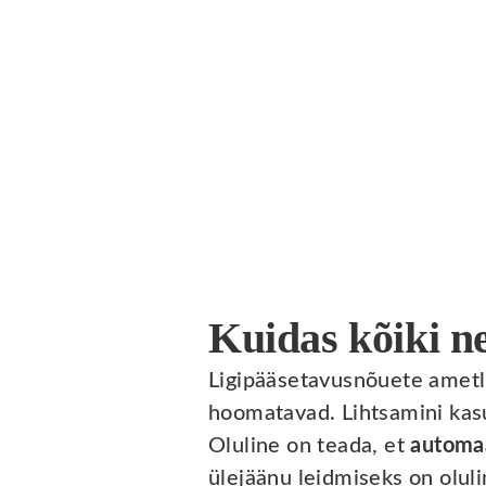
Kuidas kõiki ne
Ligipääsetavusnõuete ametli
hoomatavad. Lihtsamini kasu
Oluline on teada, et
automaa
ülejäänu leidmiseks on olul