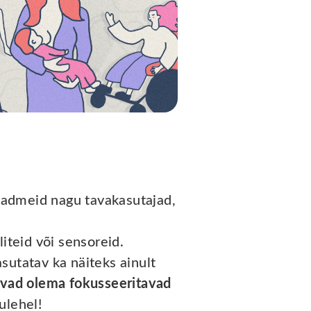
eadmeid nagu tavakasutajad,
iteid või sensoreid.
sutatav ka näiteks ainult
avad olema fokusseeritavad
ulehel!