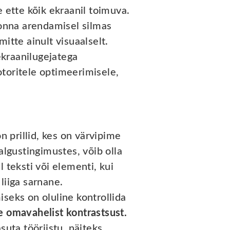
e ette kõik ekraanil toimuva.
konna arendamisel silmas
itte ainult visuaalselt.
ekraanilugejatega
toritele optimeerimisele,
on prillid, kes on värvipime
algustingimustes, võib olla
 teksti või elementi, kui
liiga sarnane.
seks on oluline kontrollida
e omavahelist kontrastsust.
suta tööriistu, näiteks