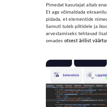
Pimedat kasutajat aitab en
Et aga võimaldada ekraanilug
pidada, et elementide nimed 
Samuti tuleb piltidele ja ik
arvestamiseks tehtavad lisa
omades
otsest ärilist väärtu