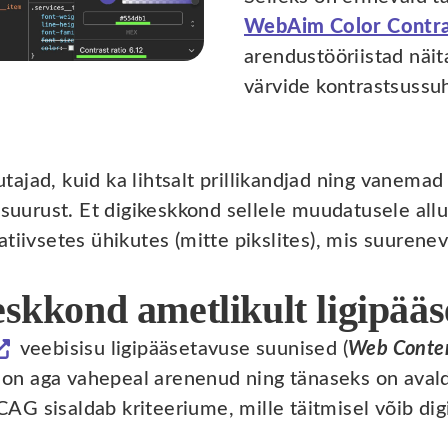
WebAim Color Contra
arendustööriistad näita
värvide kontrastsussu
ajad, kuid ka lihtsalt prillikandjad ning vanem
 suurust. Et digikeskkond sellele muudatusele all
tiivsetes ühikutes (mitte pikslites), mis suurene
eskkond ametlikult ligipää
veebisisu ligipääsetavuse suunised (
Web Conten
n aga vahepeal arenenud ning tänaseks on aval
CAG sisaldab kriteeriume, mille täitmisel võib d