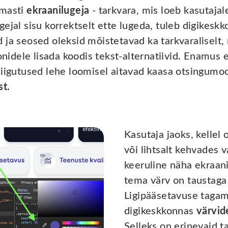
amasti
ekraanilugeja
- tarkvara, mis loeb kasutajal
ejal sisu korrektselt ette lugeda, tuleb digikesk
ja seosed oleksid mõistetavad ka tarkvaraliselt, m
oonidele lisada koodis tekst-alternatiivid. Enamus 
liigutused lehe loomisel aitavad kaasa otsingumoo
st.
Kasutaja jaoks, kellel 
või lihtsalt kehvades v
keeruline näha ekraanil
tema värv on taustaga 
Ligipääsetavuse tagami
digikeskkonnas
värvid
Selleks on erinevaid ta