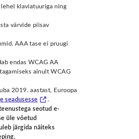
ehel klaviatuuriga ning
sta värvide piisav
umid. AAA tase ei pruugi
aldab endas WCAG AA
se tagamiseks ainult WCAG
uba 2019. aastast, Euroopa
be seadusesse
.
 teenustega seotud e-
se üle võetud
uleb järgida näiteks
eping.