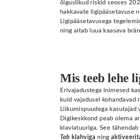
õiguslikud riskid seoses 20
hakkavate ligipääsetavuse 
Ligipääsetavusega tegelemi
ning aitab luua kaasava brä
Mis teeb lehe l
Erivajadustega inimesed ka
kuid vajadusel kohandavad n
Liikumispuudega kasutajad võ
Digikeskkond peab olema are
klaviatuuriga. See tähendab 
Tab
klahviga
ning
aktiveeri