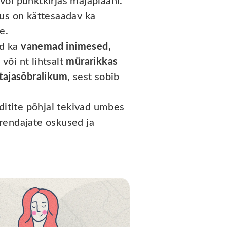
 või punktkirjas majaplaani.
sus on kättesaadav ka
e.
ad ka
vanemad inimesed,
 või nt lihtsalt
mürarikkas
tajasõbralikum
, sest sobib
ditite põhjal tekivad umbes
arendajate oskused ja