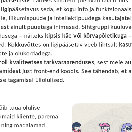
ääsetavus näiteks kaldteid, piisavalt laia liftiust
igipääsetavus seda, et kogu info ja funktsionaal
le, liikumispuude ja intellektipuudega kasutajatel
usest ainult puuetega inimesed. Sihtgruppi kuuluv
jadusega – näiteks
kipsis käe või kõrvapõletikuga
–
d. Kokkuvõttes on ligipääsetav veeb lihtsalt
kasu
ste ja olukordadega.
roll kvaliteetses tarkvaraarenduses
, sest meie au
eemidest
just front-end koodis. See tähendab, et 
e tagamisel üliolulised.
ib tuua olulise
kumaid kliente, parema
s ning madalamad