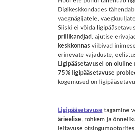
Hoonete puhul tähendab ligip
Digikeskkondades tähendab l
vaegnägijatele, vaegkuuljate
Siiski ei võida ligipääsetav
prillikandjad
, ajutise eriva
keskkonnas
viibivad inimese
erinevate vajaduste, eelistu
Ligipääsetavusel on oluline 
75% ligipääsetavuse probl
kogemused on ligipääsetavus
Ligipääsetavuse
tagamine võ
ärieelise
, rohkem ja õnneli
leitavuse otsingumootorite