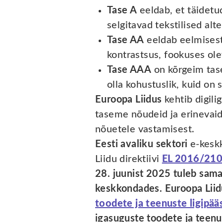
Tase A
eeldab, et täidetu
selgitavad tekstilised alter
Tase AA
eeldab eelmisest 
kontrastsus, fookuses ol
Tase AAA
on kõrgeim tase
olla kohustuslik, kuid on s
Euroopa Liidus
kehtib digil
taseme nõudeid ja erinevaid
nõuetele vastamisest.
Eesti avaliku sektori
e-kesk
Liidu direktiivi
EL 2016/21
28. juunist 2025 tuleb sama
keskkondades. Euroopa Liid
toodete ja teenuste ligipä
igasuguste toodete ja teenu