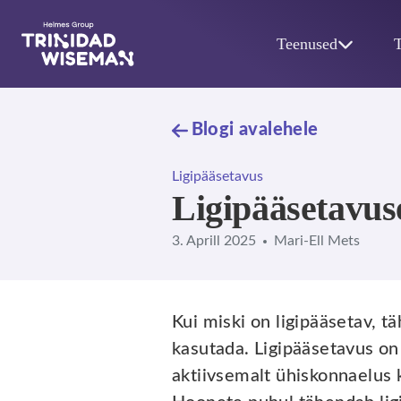
Skip to main content
Teenused
Blogi avalehele
Ligipääsetavus
Ligipääsetavus
3. Aprill 2025
Mari-Ell Mets
Kui miski on ligipääsetav, t
kasutada. Ligipääsetavus on
aktiivsemalt ühiskonnaelus 