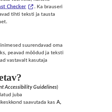
st Checker
. Ka brauseri
vad tihti teksti ja tausta
het.
ad inimesed suurendavad oma
uks, peavad mõõdud ja teksti
vad vastavalt kasutaja
setav?
t Accessibility Guidelines
)
datud juba
igikeskkond saavutada kas
A,