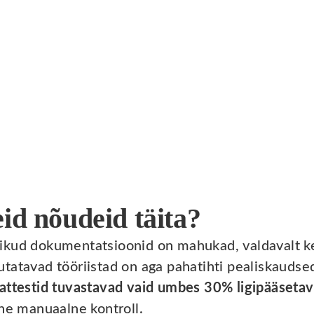
id nõudeid täita?
kud dokumentatsioonid on mahukad, valdavalt kee
tatavad tööriistad on aga pahatihti pealiskaudse
ttestid tuvastavad vaid umbes 30% ligipääseta
ine manuaalne kontroll.