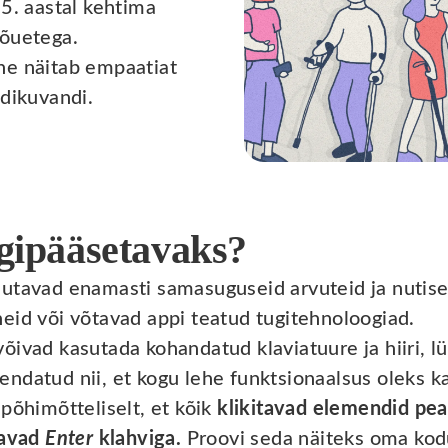
25. aastal kehtima
nõuetega.
ne näitab empaatiat
ndikuvandi.
igipääsetavaks?
sutavad enamasti samasuguseid arvuteid ja nutis
eid või võtavad appi teatud tugitehnoloogiad.
ivad kasutada kohandatud klaviatuure ja hiiri, lül
ndatud nii, et kogu lehe funktsionaalsus oleks ka
põhimõtteliselt, et kõik
klikitavad elemendid pe
tavad
Enter
klahviga.
Proovi seda näiteks oma kod