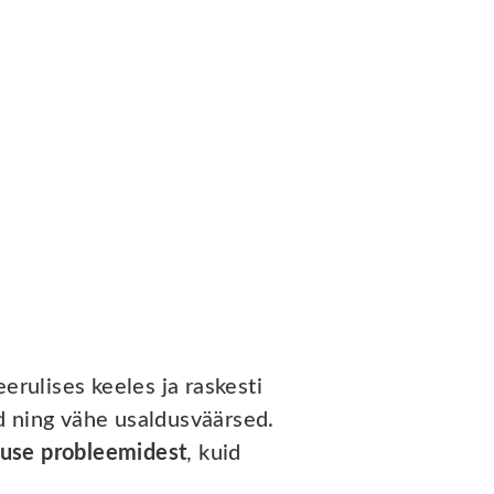
rulises keeles ja raskesti
d ning vähe usaldusväärsed.
vuse probleemidest
, kuid