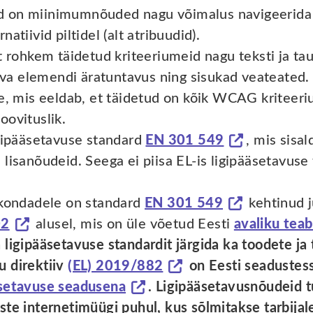
d on miinimumnõuded nagu võimalus navigeerida l
natiivid piltidel (alt atribuudid).
rohkem täidetud kriteeriumeid nagu teksti ja tau
eva elemendi äratuntavus ning sisukad veateated.
, mis eeldab, et täidetud on kõik WCAG kriteeri
oovituslik.
igipääsetavuse standard
EN 301 549
, mis sis
 lisanõudeid. Seega ei piisa EL-is ligipääsetavu
kondadele on standard
EN 301 549
kehtinud j
02
alusel, mis on üle võetud Eesti
avaliku tea
 ligipääsetavuse standardit järgida ka toodete ja
u direktiiv
(EL) 2019/882
on Eesti seadustes
äsetavuse seadusena
. Ligipääsetavusnõudeid t
ste internetimüügi puhul, kus sõlmitakse tarbijal