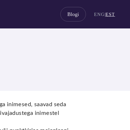
Blogi
ENG
|
EST
tega inimesed, saavad seda
rivajadustega inimestel