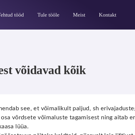
Tehtud tööd
Tule tööle
Meist
Kontakt
est võidavad kõik
ähendab see, et võimalikult paljud, sh erivajadus
 osa võrdsete võimaluste tagamisest ning aitab e
kaasa lüüa.