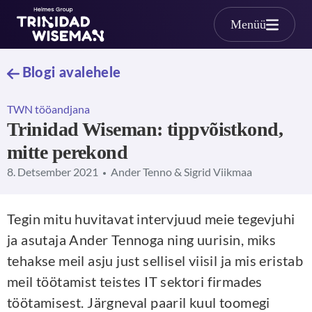
Skip to main content
Menüü
Blogi avalehele
TWN tööandjana
Trinidad Wiseman: tippvõistkond,
mitte perekond
8. Detsember 2021
Ander Tenno & Sigrid Viikmaa
Tegin mitu huvitavat intervjuud meie tegevjuhi
ja asutaja Ander Tennoga ning uurisin, miks
tehakse meil asju just sellisel viisil ja mis eristab
meil töötamist teistes IT sektori firmades
töötamisest. Järgneval paaril kuul toomegi