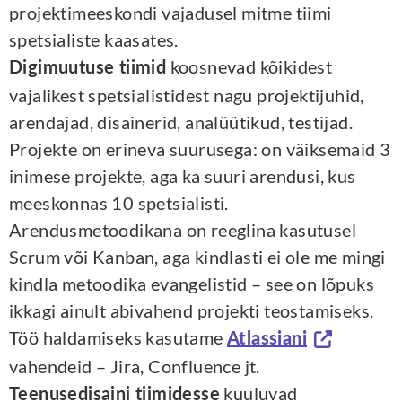
projektimeeskondi vajadusel mitme tiimi
spetsialiste kaasates.
koosnevad kõikidest
Digimuutuse tiimid
vajalikest spetsialistidest nagu projektijuhid,
arendajad, disainerid, analüütikud, testijad.
Projekte on erineva suurusega: on väiksemaid 3
inimese projekte, aga ka suuri arendusi, kus
meeskonnas 10 spetsialisti.
Arendusmetoodikana on reeglina kasutusel
Scrum või Kanban, aga kindlasti ei ole me mingi
kindla metoodika evangelistid – see on lõpuks
ikkagi ainult abivahend projekti teostamiseks.
Töö haldamiseks kasutame
Atlassiani
vahendeid – Jira, Confluence jt.
kuuluvad
Teenusedisaini tiimidesse