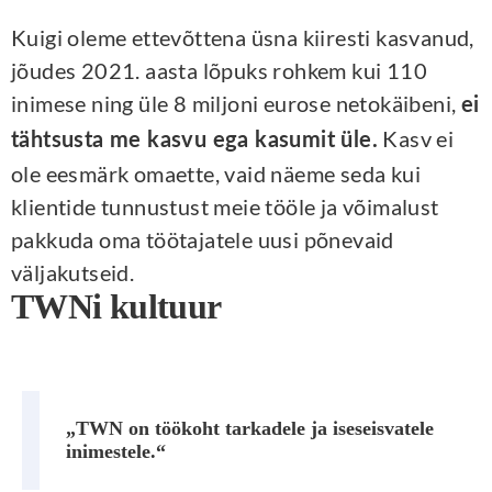
Kuigi oleme ettevõttena üsna kiiresti kasvanud,
jõudes 2021. aasta lõpuks rohkem kui 110
inimese ning üle 8 miljoni eurose netokäibeni,
ei
Kasv ei
tähtsusta me kasvu ega kasumit üle.
ole eesmärk omaette, vaid näeme seda kui
klientide tunnustust meie tööle ja võimalust
pakkuda oma töötajatele uusi põnevaid
väljakutseid.
TWNi kultuur
„TWN on töökoht tarkadele ja iseseisvatele
inimestele.“