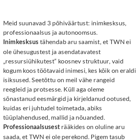
Meid suunavad 3 põhiväärtust: inimkesksus,
professionaalsus ja autonoomsus.
tähendab aru saamist, et TWN ei
Inimkesksus
ole ühesugustest ja asendatavatest
„ressursiühikutest“ koosnev struktuur, vaid
kogum koos töötavaid inimesi, kes kõik on eraldi
isiksused. Seetõttu on meil vähe rangeid
reegleid ja protsesse. Küll aga oleme
sõnastanud eesmärgid ja kirjeldanud ootused,
kuidas eri juhtudel toimetada, abiks
tüüplahendused, mallid ja nõuanded.
rääkides on oluline aru
Professionaalsusest
saada, et TWN ei ole perekond. Pigem tasub