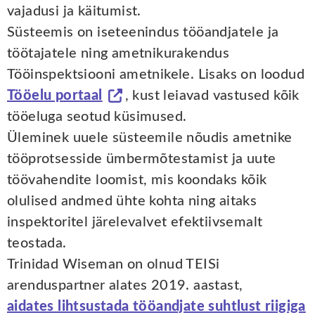
vajadusi ja käitumist.
Süsteemis on iseteenindus tööandjatele ja
töötajatele ning ametnikurakendus
Tööinspektsiooni ametnikele. Lisaks on loodud
Tööelu portaal
, kust leiavad vastused kõik
tööeluga seotud küsimused.
Üleminek uuele süsteemile nõudis ametnike
tööprotsesside ümbermõtestamist ja uute
töövahendite loomist, mis koondaks kõik
olulised andmed ühte kohta ning aitaks
inspektoritel järelevalvet efektiivsemalt
teostada.
Trinidad Wiseman on olnud TEISi
arenduspartner alates 2019. aastast,
aidates lihtsustada tööandjate suhtlust riigiga