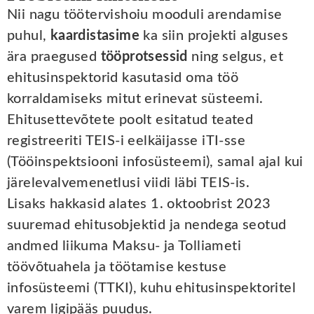
Nii nagu töötervishoiu mooduli arendamise
puhul,
kaardistasime
ka siin projekti alguses
ära praegused
tööprotsessid
ning selgus, et
ehitusinspektorid kasutasid oma töö
korraldamiseks mitut erinevat süsteemi.
Ehitusettevõtete poolt esitatud teated
registreeriti TEIS-i eelkäijasse iTI-sse
(Tööinspektsiooni infosüsteemi), samal ajal kui
järelevalvemenetlusi viidi läbi TEIS-is.
Lisaks hakkasid alates 1. oktoobrist 2023
suuremad ehitusobjektid ja nendega seotud
andmed liikuma Maksu- ja Tolliameti
töövõtuahela ja töötamise kestuse
infosüsteemi (TTKI), kuhu ehitusinspektoritel
varem ligipääs puudus.