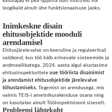
kasutajad ei pea õppima uusi mustreid või
loogikaid ainult ühe funktsionaalsuse jaoks.
Inimkeskne disain
ehitusobjektide mooduli
arendamisel
Ehitusjärelevalve on keeruline ja reguleeritud
valdkond, kus töö käib erinevate süsteemide ja
andmeallikatega. 2024. aasta algul alustasime
ehitusinspektoritele
uue tööriista disainimist
ja arendamist ehitusobjektide järelevalve
tõhustamiseks.
Tegemist on arendusega, mis
valmis TEIS-i ametnikurakenduse osana ning
on kasutatav ainult Tööinspektsiooni siseselt.
Probleemi lähtekoht