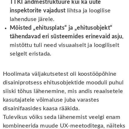
TTKI andmestruktuure kui ka uute
inspektorite vajadust
lihtsa ja loogilise
lahenduse järele.
Mõisted „ehitusplats“ ja „ehitusobjekt“
tähendavad eri süsteemides erinevaid asju
,
mistõttu tuli need visuaalselt ja loogiliselt
selgelt eristada.
Hoolimata väljakutsetest oli koostööpõhine
disainiprotsess ehitusobjektide mooduli puhul
siiski tõhus lähenemine, mis andis reaalsetele
kasutajatele võimaluse juba varastes
disainifaasides kaasa rääkida.
Tulevikus võiks seda lähenemist veelgi enam
kombineerida muude UX-meetoditega, näiteks