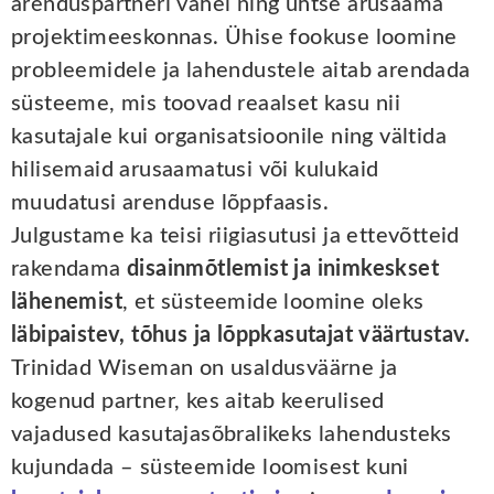
arenduspartneri vahel ning ühtse arusaama
projektimeeskonnas. Ühise fookuse loomine
probleemidele ja lahendustele aitab arendada
süsteeme, mis toovad reaalset kasu nii
kasutajale kui organisatsioonile ning vältida
hilisemaid arusaamatusi või kulukaid
muudatusi arenduse lõppfaasis.
Julgustame ka teisi riigiasutusi ja ettevõtteid
rakendama
disainmõtlemist ja inimkeskset
lähenemist
, et süsteemide loomine oleks
läbipaistev, tõhus ja lõppkasutajat väärtustav.
Trinidad Wiseman on usaldusväärne ja
kogenud partner, kes aitab keerulised
vajadused kasutajasõbralikeks lahendusteks
kujundada – süsteemide loomisest kuni