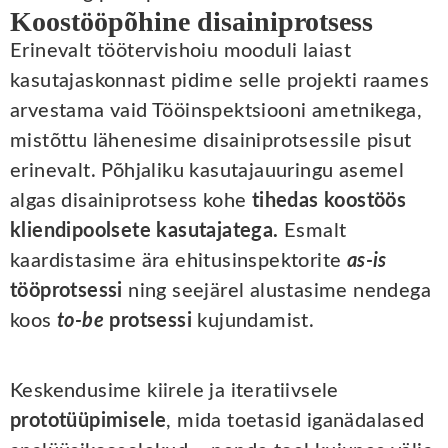
Koostööpõhine disainiprotsess
Erinevalt töötervishoiu mooduli laiast
kasutajaskonnast pidime selle projekti raames
arvestama vaid Tööinspektsiooni ametnikega,
mistõttu lähenesime disainiprotsessile pisut
erinevalt. Põhjaliku kasutajauuringu asemel
algas disainiprotsess kohe
tihedas koostöös
kliendipoolsete kasutajatega.
Esmalt
kaardistasime ära ehitusinspektorite
as-is
tööprotsessi
ning seejärel alustasime nendega
koos
to-be
protsessi
kujundamist.
Keskendusime kiirele ja iteratiivsele
prototüüpimisele
, mida toetasid iganädalased