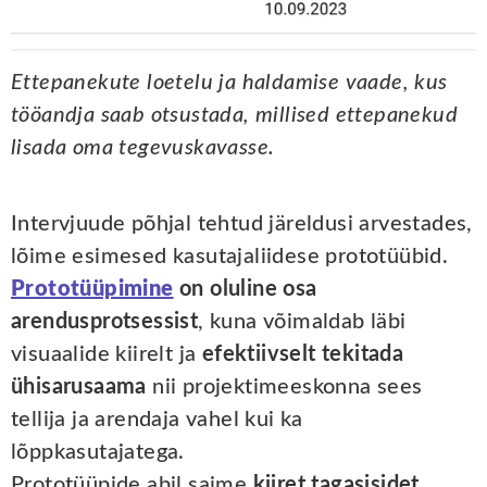
Ettepanekute loetelu ja haldamise vaade, kus
tööandja saab otsustada, millised ettepanekud
lisada oma tegevuskavasse.
Intervjuude põhjal tehtud järeldusi arvestades,
lõime esimesed kasutajaliidese prototüübid.
Prototüüpimine
on oluline osa
arendusprotsessist
, kuna võimaldab läbi
visuaalide kiirelt ja
efektiivselt tekitada
ühisarusaama
nii projektimeeskonna sees
tellija ja arendaja vahel kui ka
lõppkasutajatega.
Prototüüpide abil saime
kiiret tagasisidet