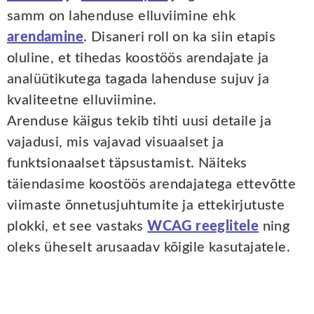
samm on lahenduse elluviimine ehk
arendamine
. Disaneri roll on ka siin etapis
oluline, et tihedas koostöös arendajate ja
analüütikutega tagada lahenduse sujuv ja
kvaliteetne elluviimine.
Arenduse käigus tekib tihti uusi detaile ja
vajadusi, mis vajavad visuaalset ja
funktsionaalset täpsustamist. Näiteks
täiendasime koostöös arendajatega ettevõtte
viimaste õnnetusjuhtumite ja ettekirjutuste
plokki, et see vastaks
WCAG reeglitele
ning
oleks üheselt arusaadav kõigile kasutajatele.