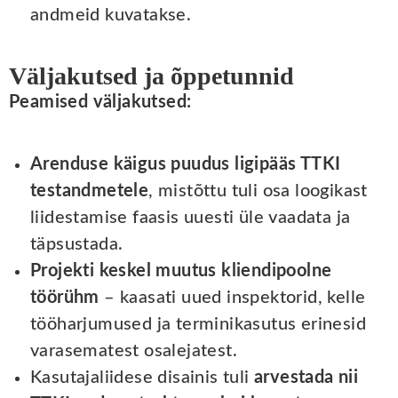
andmeid kuvatakse.
Väljakutsed ja õppetunnid
Peamised väljakutsed:
Arenduse käigus puudus ligipääs TTKI
testandmetele
, mistõttu tuli osa loogikast
liidestamise faasis uuesti üle vaadata ja
täpsustada.
Projekti keskel muutus kliendipoolne
töörühm
– kaasati uued inspektorid, kelle
tööharjumused ja terminikasutus erinesid
varasematest osalejatest.
Kasutajaliidese disainis tuli
arvestada nii