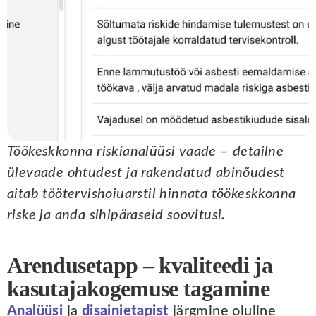
Töökeskkonna riskianalüüsi vaade – detailne
ülevaade ohtudest ja rakendatud abinõudest
aitab töötervishoiuarstil hinnata töökeskkonna
riske ja anda sihipäraseid soovitusi.
Arendusetapp – kvaliteedi ja
kasutajakogemuse tagamine
Analüüsi
ja
disainietapist
järgmine oluline