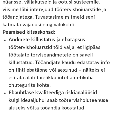
nüansse, väljakutseid ja ootusi süsteemile,
viisime läbi intervjuud töötervishoiuarstide ja
tööandjatega. Tuvastasime mitmeid seni
katmata vajadusi ning valukohti.
Peamised kitsaskohad:
Andmete killustatus ja ebatäpsus
-
töötervishoiuarstid tõid välja, et ligipääs
töötajate terviseandmetele on sageli
killustatud. Tööandjate kaudu edastatav info
on tihti ebatäpne või aegunud – näiteks ei
esitata alati täielikku infot ametikoha
ohutegurite kohta.
Ebaühtlase kvaliteediga riskianalüüsid
-
kuigi ideaaljuhul saab töötervishoiuteenuse
aluseks võtta tööandja koostatud