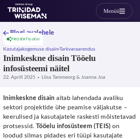
Skip to main content
Menüü
Blogi avalehele
PROJEKTILUGU
Kasutajakogemuse disain
Tarkvaraarendus
Inimkeskne disain Tööelu
infosüsteemi näitel
22. Aprill 2025
Liisa Tammeorg & Joanna Joa
Inimkeskne disain
aitab lahendada avaliku
sektori projektide ühe peamise väljakutse –
keerulised ja kasutajatele raskesti mõistetavad
protsessid.
Tööelu infosüsteem (TEIS)
on
loodud silmas pidades eri tüüpi kasutajate