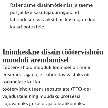
Rakendame disainmõtlemist ja teeme
põhjalikke kasutajauuringuid, et
lahendused vastaksid nii kasutajate kui
ka äri ootustele.
Inimkeskne disain töötervishoiu
mooduli arendamisel
Töötervishoiu mooduli loomisel oli meie
eesmärk tagada, et lahendus vastaks nii
tööandjate kui ka
töötervishoiuteenuseosutajate (TTO-de)
vajadustele ning muudaks protsessi
sujuvamaks ja kasutajasõbralikumaks.