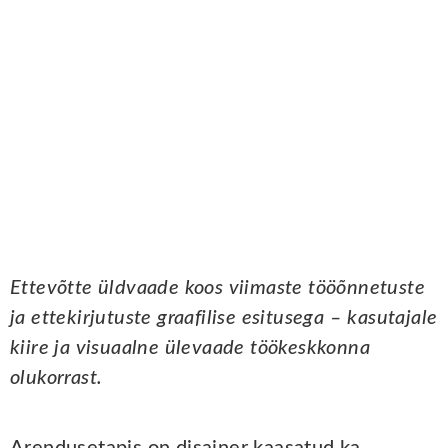
Ettevõtte üldvaade koos viimaste tööõnnetuste
ja ettekirjutuste graafilise esitusega – kasutajale
kiire ja visuaalne ülevaade töökeskkonna
olukorrast.
Arendusetapis on disainer kaasatud ka