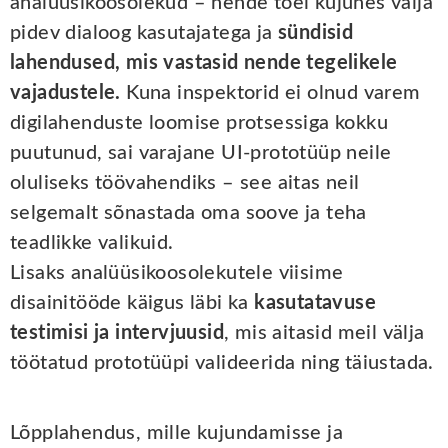
analüüsikoosolekud – nende toel kujunes välja
pidev dialoog kasutajatega ja
sündisid
lahendused, mis vastasid nende tegelikele
vajadustele.
Kuna inspektorid ei olnud varem
digilahenduste loomise protsessiga kokku
puutunud, sai varajane UI-prototüüp neile
oluliseks töövahendiks – see aitas neil
selgemalt sõnastada oma soove ja teha
teadlikke valikuid.
Lisaks analüüsikoosolekutele viisime
disainitööde käigus läbi ka
kasutatavuse
testimisi ja intervjuusid
, mis aitasid meil välja
töötatud prototüüpi valideerida ning täiustada.
Lõpplahendus, mille kujundamisse ja