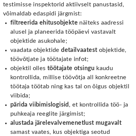
testimisse inspektorid aktiivselt panustasid,
võimaldab edaspidi järgmist:
filtreerida ehitusobjekte
näiteks aadressi
alusel ja planeerida tööpäevi vastavalt
objektide asukohale;
vaadata objektide
detailvaatest
objektide,
töövõtjate ja töötajate infot;
objektil olles
töötajate otsingu
kaudu
kontrollida, millise töövõtja all konkreetne
töötaja töötab ning kas tal on õigus objektil
viibida;
pärida viibimislogisid
, et kontrollida töö- ja
puhkeaja reeglite järgimist;
alustada järelevalvemenetlust mugavalt
samast vaates, kus objektiga seotud