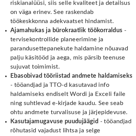
riskianalüüsi, siis selle kvaliteet ja detailsus
on väga erinev. See raskendab
töökeskkonna adekvaatset hindamist.
Ajamahukas ja bürokraatlik töökorraldus
-
tervisekontrollide planeerimine ja
parandusettepanekute haldamine nõuavad
palju käsitööd ja aega, mis pärsib teenuse
sujuvat toimimist.
Ebasobivad tööriistad andmete haldamiseks
- tööandjad ja TTO-d kasutavad info
haldamiseks endiselt Wordi ja Exceli faile
ning suhtlevad e-kirjade kaudu. See seab
ohtu andmete turvalisuse ja järjepidevuse.
Kasutajamugavuse puudujäägid
- tööandjad
rõhutasid vajadust lihtsa ja selge