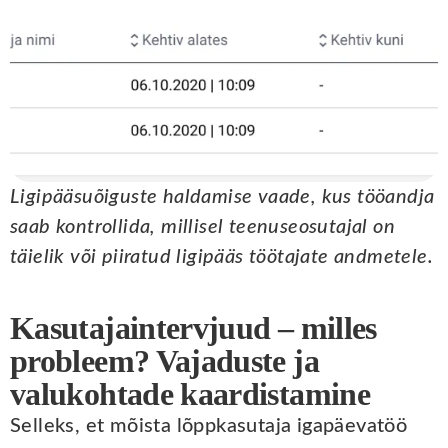
Ligipääsuõiguste haldamise vaade, kus tööandja
saab kontrollida, millisel teenuseosutajal on
täielik või piiratud ligipääs töötajate andmetele.
Kasutajaintervjuud – milles
probleem? Vajaduste ja
valukohtade kaardistamine
Selleks, et mõista lõppkasutaja igapäevatöö