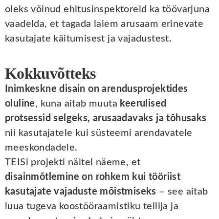
oleks võinud ehitusinspektoreid ka töövarjuna
vaadelda, et tagada laiem arusaam erinevate
kasutajate käitumisest ja vajadustest.
Kokkuvõtteks
Inimkeskne disain on arendusprojektides
oluline
, kuna aitab muuta
keerulised
protsessid selgeks, arusaadavaks ja tõhusaks
nii kasutajatele kui süsteemi arendavatele
meeskondadele.
TEISi projekti näitel näeme, et
disainmõtlemine on rohkem kui tööriist
kasutajate vajaduste mõistmiseks
– see aitab
luua tugeva koostööraamistiku tellija ja