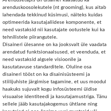
arenduskoosolekutele (nt grooming), kus aitab
lahendada tekkinud küsimusi, näiteks kuidas
optimeerida kasutajaliidese komponente, et
need vastaksid nii kasutajate ootustele kui ka
tehnilistele piirangutele.
Disaineri ülesanne on ka jooksvalt üle vaadata
arendatud funktsionaalsused, et veenduda, et
need vastaksid algsele visioonile ja
kasutatavuse standarditele. Oluline osa
disaineri tööst on ka disainisüsteemi ja
stiilijuhiste järgimise tagamine, et uus moodul
haakuks sujuvalt kogu infosüsteemi üldise
visuaalse identiteedi ja kasutajamustriga. Tänu
sellele jääb kasutajakogemus ühtlane ning