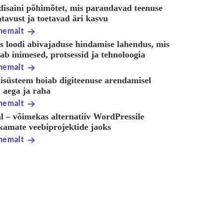
disaini põhimõtet, mis parandavad teenuse
tavust ja toetavad äri kasvu
hemalt
s loodi abivajaduse hindamise lahendus, mis
b inimesed, protsessid ja tehnoloogia
hemalt
nisüsteem hoiab digiteenuse arendamisel
 aega ja raha
hemalt
l – võimekas alternatiiv WordPressile
kamate veebiprojektide jaoks
hemalt