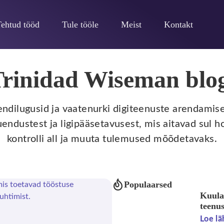
Tehtud tööd
Tule tööle
Meist
Kontakt
rinidad Wiseman blo
liendilugusid ja vaatenurki digiteenuste arendamises
endustest ja ligipääsetavusest, mis aitavad sul h
kontrolli all ja muuta tulemused mõõdetavaks.
Populaarsed
Kuula
teenu
Loe lä