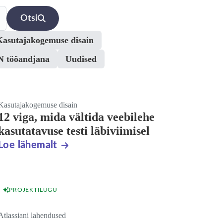
Otsi
Kasutajakogemuse disain
 tööandjana
Uudised
Kasutajakogemuse disain
12 viga, mida vältida veebilehe
kasutatavuse testi läbiviimisel
Loe lähemalt
PROJEKTILUGU
Atlassiani lahendused