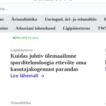
Search blogs
us
Ärianalüütika
Uuringud, äri- ja eelanalüüs
tmine
Atlassiani lahendused
Ligipääsetavus
TWN
PROJEKTILUGU
Ligipääsetavus
Kuidas juhtiv ülemaailmne
sporditehnoloogia ettevõte oma
kasutajakogemust parandas
Loe lähemalt
Ärianalüütika