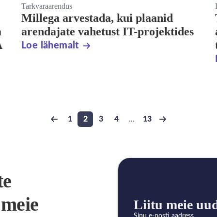
Tarkvaraarendus
Millega arvestada, kui plaanid
a
arendajate vahetust IT-projektides
A
Loe lähemalt
1
2
3
4
...
13
Previous page
Go to page
Go to page
Go to page
Go to page
Go to page
Next page
te
 meie
Liitu meie uu
Sinu e-posti aadress