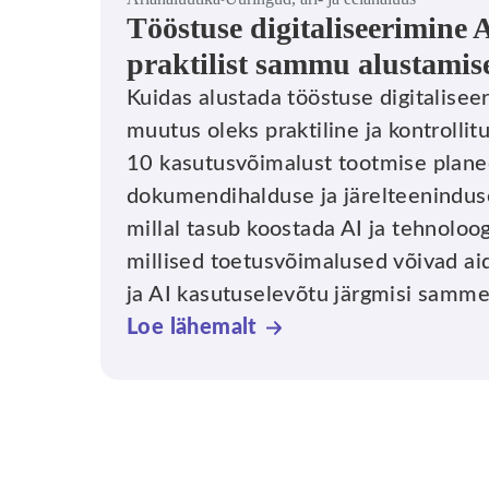
Tööstuse digitaliseerimine A
praktilist sammu alustamis
Kuidas alustada tööstuse digitaliseeri
muutus oleks praktiline ja kontrollit
10 kasutusvõimalust tootmise plane
dokumendihalduse ja järelteeninduse
millal tasub koostada AI ja tehnoloo
millised toetusvõimalused võivad aid
ja AI kasutuselevõtu järgmisi samme 
Loe lähemalt