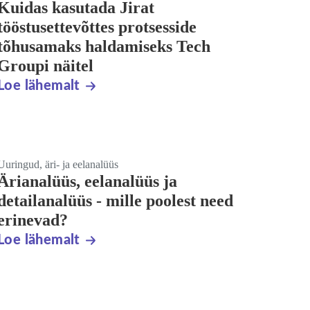
Kuidas kasutada Jirat
tööstusettevõttes protsesside
tõhusamaks haldamiseks Tech
Groupi näitel
Loe lähemalt
Uuringud, äri- ja eelanalüüs
Ärianalüüs, eelanalüüs ja
detailanalüüs - mille poolest need
erinevad?
Loe lähemalt