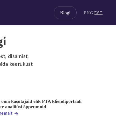
Blogi
ENG
|
EST
gi
t, disainist,
oida keerukust
 oma kasutajaid ehk PTA kliendiportaali
ste analüüsi õppetunnid
hemalt