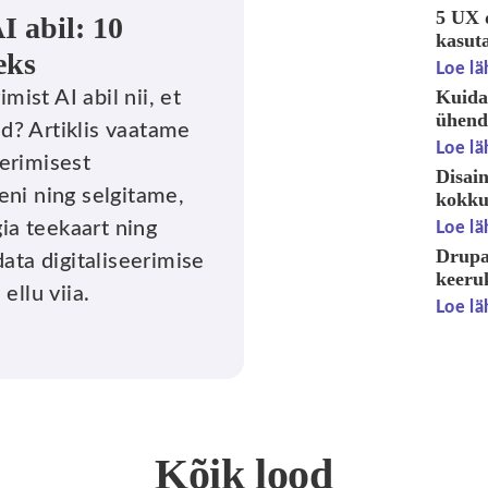
5 UX 
I abil: 10
kasuta
eks
Loe lä
Kuida
mist AI abil nii, et
ühenda
ud? Artiklis vaatame
Loe lä
erimisest
Disai
ni ning selgitame,
kokku
gia teekaart ning
Loe lä
Drupa
ata digitaliseerimise
keeru
ellu viia.
Loe lä
Kõik lood