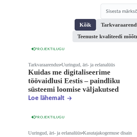
Kõik
Tarkvaraarend
Teenuste kvaliteedi mõõ
PROJEKTILUGU
Tarkvaraarendus
Uuringud, äri- ja eelanalüüs
Kuidas me digitaliseerime
töövaidlusi Eestis – paindliku
süsteemi loomise väljakutsed
Loe lähemalt
PROJEKTILUGU
Uuringud, äri- ja eelanalüüs
Kasutajakogemuse disain