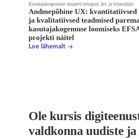
Kasutajakogemuse disain
Uuringud, äri- ja eelanalüüs
Andmepõhine UX: kvantitatiivsed
ja kvalitatiivsed teadmised parem
kasutajakogemuse loomiseks EFS
projekti näitel
Loe lähemalt
Ole kursis digiteenus
valdkonna uudiste ja