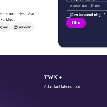
utest suundadest. Avame
Olen tutvunud ning nõ
 kerkinud.
Liitu
agram
LinkedIn
TWN +
Atlassiani lahendused