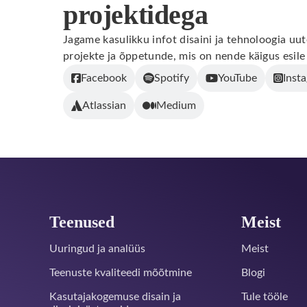
projektidega
Jagame kasulikku infot disaini ja tehnoloogia u
projekte ja õppetunde, mis on nende käigus esile
Facebook
Spotify
YouTube
Inst
Atlassian
Medium
Jalus
Teenused
Meist
Uuringud ja analüüs
Meist
Teenuste kvaliteedi mõõtmine
Blogi
Kasutajakogemuse disain ja
Tule tööle