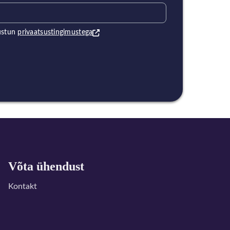
ustun
privaatsustingimustega
Võta ühendust
Kontakt