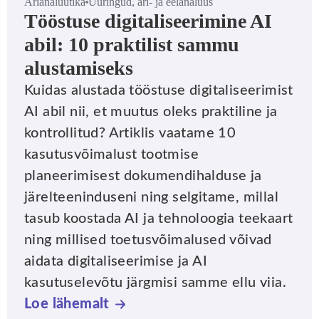
Ärianalüütika
Uuringud, äri- ja eelanalüüs
Tööstuse digitaliseerimine AI
abil: 10 praktilist sammu
alustamiseks
Kuidas alustada tööstuse digitaliseerimist
AI abil nii, et muutus oleks praktiline ja
kontrollitud? Artiklis vaatame 10
kasutusvõimalust tootmise
planeerimisest dokumendihalduse ja
järelteeninduseni ning selgitame, millal
tasub koostada AI ja tehnoloogia teekaart
ning millised toetusvõimalused võivad
aidata digitaliseerimise ja AI
kasutuselevõtu järgmisi samme ellu viia.
Loe lähemalt