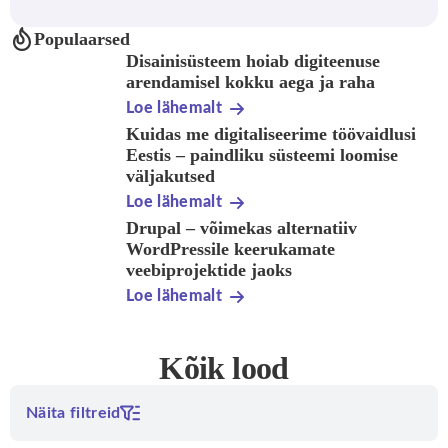
Populaarsed
Disainisüsteem hoiab digiteenuse
arendamisel kokku aega ja raha
Loe lähemalt
Kuidas me digitaliseerime töövaidlusi
Eestis – paindliku süsteemi loomise
väljakutsed
Loe lähemalt
Drupal – võimekas alternatiiv
WordPressile keerukamate
veebiprojektide jaoks
Loe lähemalt
Kõik lood
Näita filtreid