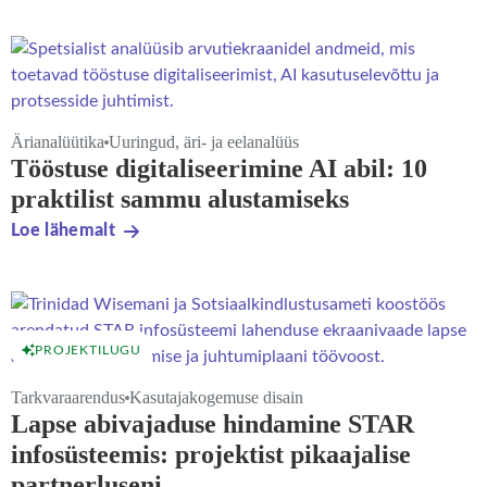
Ärianalüütika
Uuringud, äri- ja eelanalüüs
Tööstuse digitaliseerimine AI abil: 10
praktilist sammu alustamiseks
Loe lähemalt
PROJEKTILUGU
Tarkvaraarendus
Kasutajakogemuse disain
Lapse abivajaduse hindamine STAR
infosüsteemis: projektist pikaajalise
partnerluseni