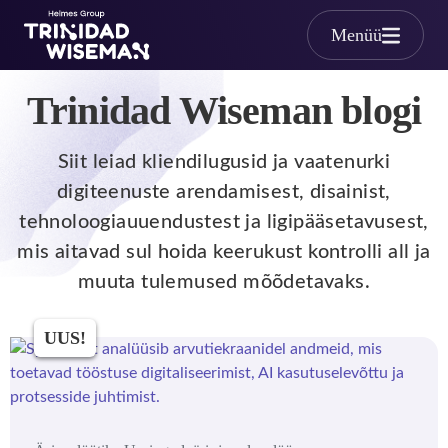
Skip to main content
Menüü
Trinidad Wiseman blogi
Siit leiad kliendilugusid ja vaatenurki
digiteenuste arendamisest, disainist,
tehnoloogiauuendustest ja ligipääsetavusest,
mis aitavad sul hoida keerukust kontrolli all ja
muuta tulemused mõõdetavaks.
UUS!