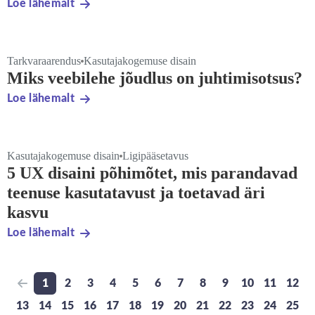
Loe lähemalt
Tarkvaraarendus
Kasutajakogemuse disain
Miks veebilehe jõudlus on juhtimisotsus?
Loe lähemalt
Kasutajakogemuse disain
Ligipääsetavus
5 UX disaini põhimõtet, mis parandavad
teenuse kasutatavust ja toetavad äri
kasvu
Loe lähemalt
1
2
3
4
5
6
7
8
9
10
11
12
Previous page
Go to page
Go to page
Go to page
Go to page
Go to page
Go to page
Go to page
Go to page
Go to page
Go to page
Go to pa
Go t
13
14
15
16
17
18
19
20
21
22
23
24
25
Go to page
Go to page
Go to page
Go to page
Go to page
Go to page
Go to page
Go to page
Go to page
Go to page
Go to page
Go to pa
Go t