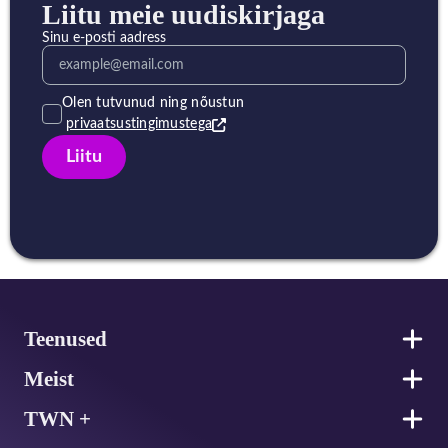
Liitu meie uudiskirjaga
Sinu e-posti aadress
Olen tutvunud ning nõustun
privaatsustingimustega
Liitu
Jalus
Teenused
Meist
TWN +