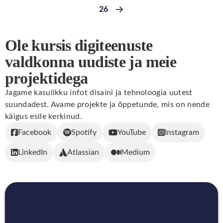
26
Go to page
Next page
Ole kursis digiteenuste
valdkonna uudiste ja meie
projektidega
Jagame kasulikku infot disaini ja tehnoloogia uutest
suundadest. Avame projekte ja õppetunde, mis on nende
käigus esile kerkinud.
Facebook
Spotify
YouTube
Instagram
LinkedIn
Atlassian
Medium