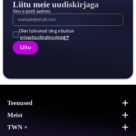
Liitu meie uudiskirjaga
Sinu e-posti aadress
Olen tutvunud ning nõustun
privaatsustingimustega
Liitu
Jalus
Teenused
Meist
TWN +