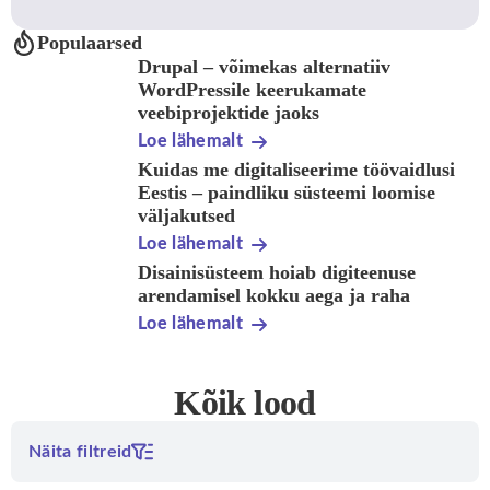
Populaarsed
Drupal – võimekas alternatiiv
WordPressile keerukamate
veebiprojektide jaoks
Loe lähemalt
Kuidas me digitaliseerime töövaidlusi
Eestis – paindliku süsteemi loomise
väljakutsed
Loe lähemalt
Disainisüsteem hoiab digiteenuse
arendamisel kokku aega ja raha
Loe lähemalt
Kõik lood
Näita filtreid