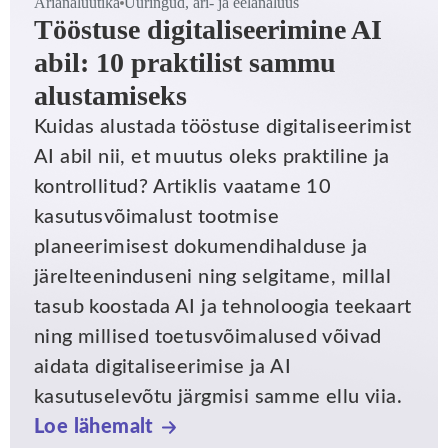
Ärianalüütika
Uuringud, äri- ja eelanalüüs
Tööstuse digitaliseerimine AI
abil: 10 praktilist sammu
alustamiseks
Kuidas alustada tööstuse digitaliseerimist
AI abil nii, et muutus oleks praktiline ja
kontrollitud? Artiklis vaatame 10
kasutusvõimalust tootmise
planeerimisest dokumendihalduse ja
järelteeninduseni ning selgitame, millal
tasub koostada AI ja tehnoloogia teekaart
ning millised toetusvõimalused võivad
aidata digitaliseerimise ja AI
kasutuselevõtu järgmisi samme ellu viia.
Loe lähemalt