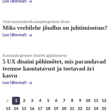
Loe lähemalt
Tarkvaraarendus
Kasutajakogemuse disain
Miks veebilehe jõudlus on juhtimisotsus?
Loe lähemalt
Kasutajakogemuse disain
Ligipääsetavus
5 UX disaini põhimõtet, mis parandavad
teenuse kasutatavust ja toetavad äri
kasvu
Loe lähemalt
1
2
3
4
5
6
7
8
9
10
11
12
Previous page
Go to page
Go to page
Go to page
Go to page
Go to page
Go to page
Go to page
Go to page
Go to page
Go to page
Go to pa
Go t
13
14
15
16
17
18
19
20
21
22
23
24
25
Go to page
Go to page
Go to page
Go to page
Go to page
Go to page
Go to page
Go to page
Go to page
Go to page
Go to page
Go to pa
Go t