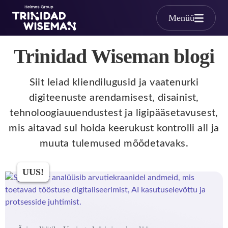
Skip to main content
Menüü
Trinidad Wiseman blogi
Siit leiad kliendilugusid ja vaatenurki
digiteenuste arendamisest, disainist,
tehnoloogiauuendustest ja ligipääsetavusest,
mis aitavad sul hoida keerukust kontrolli all ja
muuta tulemused mõõdetavaks.
UUS!