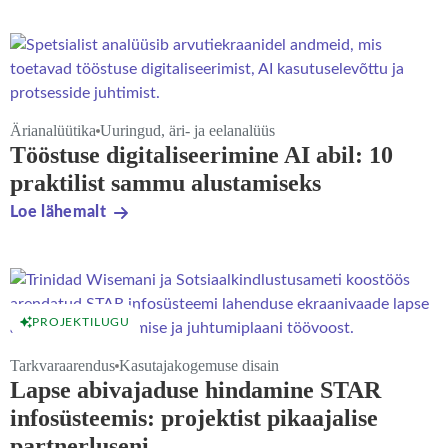
Ärianalüütika
Uuringud, äri- ja eelanalüüs
Tööstuse digitaliseerimine AI abil: 10
praktilist sammu alustamiseks
Loe lähemalt
PROJEKTILUGU
Tarkvaraarendus
Kasutajakogemuse disain
Lapse abivajaduse hindamine STAR
infosüsteemis: projektist pikaajalise
partnerluseni