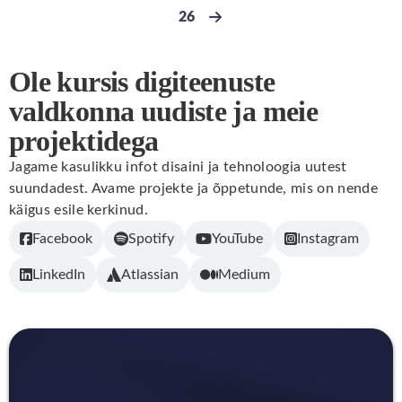
26
Go to page
Next page
Ole kursis digiteenuste
valdkonna uudiste ja meie
projektidega
Jagame kasulikku infot disaini ja tehnoloogia uutest
suundadest. Avame projekte ja õppetunde, mis on nende
käigus esile kerkinud.
Facebook
Spotify
YouTube
Instagram
LinkedIn
Atlassian
Medium