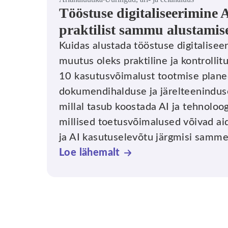
Tööstuse digitaliseerimine A
praktilist sammu alustamis
Kuidas alustada tööstuse digitaliseeri
muutus oleks praktiline ja kontrollit
10 kasutusvõimalust tootmise plane
dokumendihalduse ja järelteeninduse
millal tasub koostada AI ja tehnoloo
millised toetusvõimalused võivad aid
ja AI kasutuselevõtu järgmisi samme 
Loe lähemalt