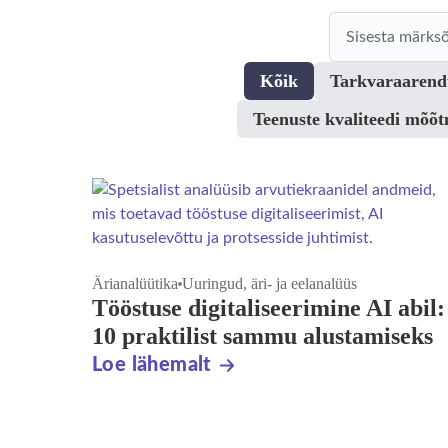
Kõik
Tarkvaraarend
Teenuste kvaliteedi mõõ
Ärianalüütika
Uuringud, äri- ja eelanalüüs
Tööstuse digitaliseerimine AI abil:
10 praktilist sammu alustamiseks
Loe lähemalt