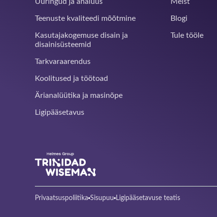
Uuringud ja analüüs
Meist
Teenuste kvaliteedi mõõtmine
Blogi
Kasutajakogemuse disain ja
Tule tööle
disainisüsteemid
Tarkvaraarendus
Koolitused ja töötoad
Ärianalüütika ja masinõpe
Ligipääsetavus
Privaatsuspoliitika
Sisupuu
Ligipääsetavuse teatis