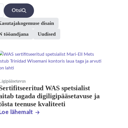
Otsi
Kasutajakogemuse disain
 tööandjana
Uudised
Ligipääsetavus
Sertifitseeritud WAS spetsialist
aitab tagada digiligipääsetavuse ja
tõsta teenuse kvaliteeti
Loe lähemalt