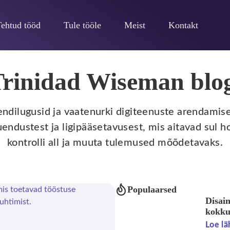
Tehtud tööd
Tule tööle
Meist
Kontakt
rinidad Wiseman blo
liendilugusid ja vaatenurki digiteenuste arendamises
endustest ja ligipääsetavusest, mis aitavad sul h
kontrolli all ja muuta tulemused mõõdetavaks.
Populaarsed
Disai
kokku
Loe lä