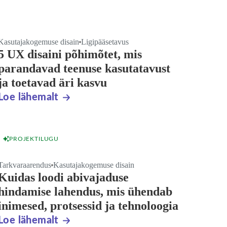
Kasutajakogemuse disain
Ligipääsetavus
5 UX disaini põhimõtet, mis
parandavad teenuse kasutatavust
ja toetavad äri kasvu
Loe lähemalt
PROJEKTILUGU
Tarkvaraarendus
Kasutajakogemuse disain
Kuidas loodi abivajaduse
hindamise lahendus, mis ühendab
inimesed, protsessid ja tehnoloogia
Loe lähemalt