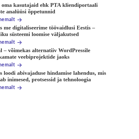
 oma kasutajaid ehk PTA kliendiportaali
ste analüüsi õppetunnid
hemalt
 me digitaliseerime töövaidlusi Eestis –
iku süsteemi loomise väljakutsed
hemalt
l – võimekas alternatiiv WordPressile
kamate veebiprojektide jaoks
hemalt
s loodi abivajaduse hindamise lahendus, mis
b inimesed, protsessid ja tehnoloogia
hemalt