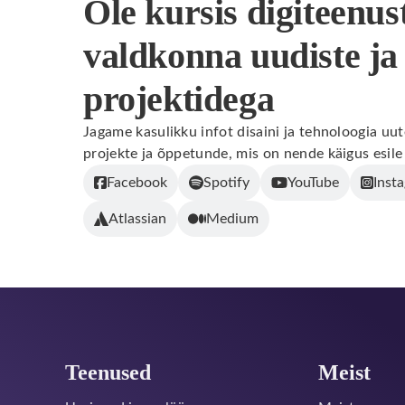
Ole kursis digiteenus
valdkonna uudiste ja
projektidega
Jagame kasulikku infot disaini ja tehnoloogia u
projekte ja õppetunde, mis on nende käigus esile
Facebook
Spotify
YouTube
Inst
Atlassian
Medium
Jalus
Teenused
Meist