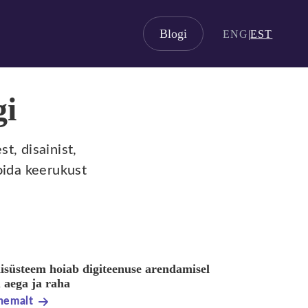
Blogi
ENG
|
EST
gi
t, disainist,
oida keerukust
nisüsteem hoiab digiteenuse arendamisel
 aega ja raha
hemalt