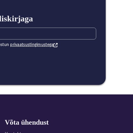
diskirjaga
ustun
privaatsustingimustega
Võta ühendust