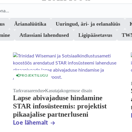
Search blogs
us
Ärianalüütika
Uuringud, äri- ja eelanalüüs
tmine
Atlassiani lahendused
Ligipääsetavus
TWN
PROJEKTILUGU
Tarkvaraarendus
Kasutajakogemuse disain
Lapse abivajaduse hindamine
STAR infosüsteemis: projektist
pikaajalise partnerluseni
Loe lähemalt