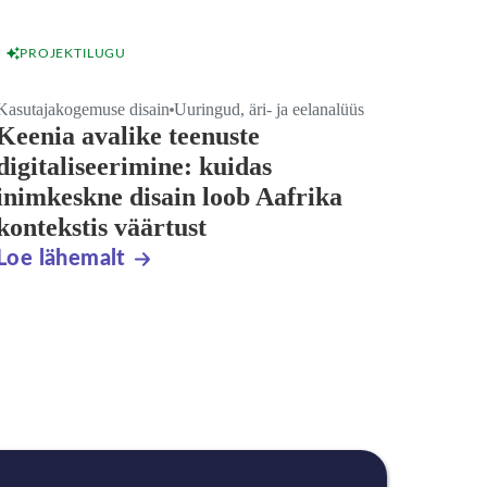
PROJEKTILUGU
Kasutajakogemuse disain
Uuringud, äri- ja eelanalüüs
Keenia avalike teenuste
digitaliseerimine: kuidas
inimkeskne disain loob Aafrika
kontekstis väärtust
Loe lähemalt