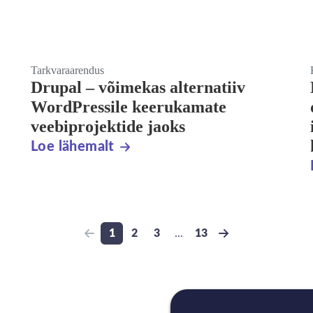
Tarkvaraarendus
Drupal – võimekas alternatiiv
WordPressile keerukamate
veebiprojektide jaoks
Loe lähemalt
1
2
3
...
13
Previous page
Go to page
Go to page
Go to page
Go to page
Next page