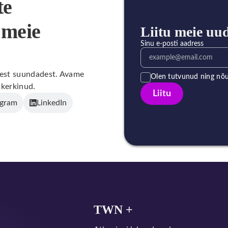
te
 meie
Liitu meie uu
Sinu e-posti aadress
utest suundadest. Avame
Olen tutvunud ning nõ
 kerkinud.
Liitu
agram
LinkedIn
TWN +