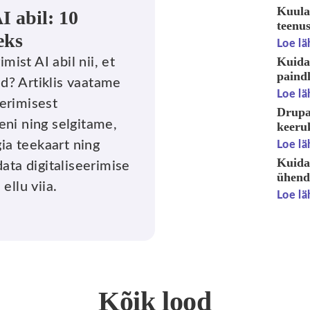
Kuula
I abil: 10
teenu
eks
Loe lä
Kuidas
mist AI abil nii, et
paindl
ud? Artiklis vaatame
Loe lä
erimisest
Drupa
ni ning selgitame,
keeru
gia teekaart ning
Loe lä
Kuida
ata digitaliseerimise
ühenda
ellu viia.
Loe lä
Kõik lood